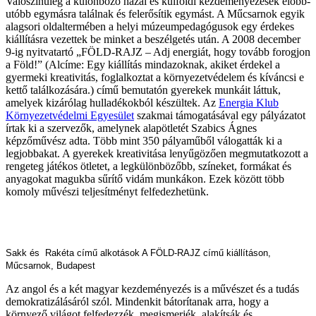
Valószínűleg a különböző hazai és külföldi kezdeményezések előbb-
utóbb egymásra találnak és felerősítik egymást. A Műcsarnok egyik
alagsori oldaltermében a helyi múzeumpedagógusok egy érdekes
kiállításra vezettek be minket a beszélgetés után. A 2008 december
9-ig nyitvatartó „FÖLD-RAJZ – Adj energiát, hogy tovább forogjon
a Föld!” (Alcíme: Egy kiállítás mindazoknak, akiket érdekel a
gyermeki kreativitás, foglalkoztat a környezetvédelem és kíváncsi e
kettő találkozására.) című bemutatón gyerekek munkáit láttuk,
amelyek kizárólag hulladékokból készültek. Az
Energia Klub
Környezetvédelmi Egyesület
szakmai támogatásával egy pályázatot
írtak ki a szervezők, amelynek alapötletét Szabics Ágnes
képzőművész adta. Több mint 350 pályaműből válogatták ki a
legjobbakat. A gyerekek kreativitása lenyűgözően megmutatkozott a
rengeteg játékos ötletet, a legkülönbözőbb, színeket, formákat és
anyagokat magukba sűrítő vidám munkákon. Ezek között több
komoly művészi teljesítményt felfedezhetünk.
Sakk és Rakéta című alkotások A FÖLD-RAJZ című kiállításon,
Műcsarnok, Budapest
Az angol és a két magyar kezdeményezés is a művészet és a tudás
demokratizálásáról szól. Mindenkit bátorítanak arra, hogy a
környező világot felfedezzék, megismerjék, alakítsák és