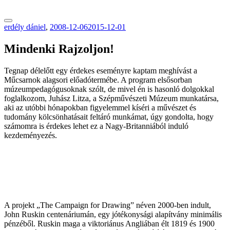
tranzitblog.hu
erdély dániel
,
2008-12-06
2015-12-01
Mindenki Rajzoljon!
Tegnap délelőtt egy érdekes eseményre kaptam meghívást a
Műcsarnok alagsori előadótermébe. A program elsősorban
múzeumpedagógusoknak szólt, de mivel én is hasonló dolgokkal
foglalkozom, Juhász Litza, a Szépművészeti Múzeum munkatársa,
aki az utóbbi hónapokban figyelemmel kíséri a művészet és
tudomány kölcsönhatásait feltáró munkámat, úgy gondolta, hogy
számomra is érdekes lehet ez a Nagy-Britanniából induló
kezdeményezés.
A projekt „The Campaign for Drawing” néven 2000-ben indult,
John Ruskin centenáriumán, egy jótékonysági alapítvány minimális
pénzéből. Ruskin maga a viktoriánus Angliában élt 1819 és 1900