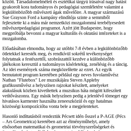
között. Társadalomelméleti és esztétikai tárgyú írásaival nagy hatást
gyakorolt kora tudományos és pedagógiai szemléletére valamint a
legkülönbözőbb művészeti ágak művelőire. A magyar származású
Sue Grayson Ford a kampány elindítója szinte a semmiből
fejlesztette ki a mára már nemzetközi mozgalommá terebélyesedett
művészetpedagógiai programot. Azért jött Budapestre, hogy
megpróbálja bevonni a magyar kulturális és oktatási intézeteket is a
mozgalomba.
Előadásában elmondta, hogy az utóbbi 7-8 évben a legkülönbözőbb
ötletekkel keresték meg, és rendkívül sokrétű tevékenységet
folytatnak a festészettől, szobrászattól kezdve a különbözőbb
játékokon keresztül a tudományos kísérletekig, zenélésig és a táncig.
Az idei események száma megközelítette az ezret. Az egyik
bemutatott program keretében például egy neves fuvolaművész
Nathan "Flutebox" Lee muzsikájára Steven Appleby
grafikusművész a helyszínen rajzokat készített, amelyeket
alakulásuk közben kivetítettek a muzsikus háta mögött kifeszített
vetítővászonra. Egy másik helyszínen pedig a jelenlévő tömeget egy
hivatásos karmester használta zeneeszközül és egy hatalmas
közösségi kompozícióba vonta bele a megjelenteket.
Hasonló indíttatásból rendeztük Pécsett idén ősszel a P-AGE (Pécs
– Ars Geometrica) keretében azt az élményműhelyt, amely
elsősorban matematikai és geometriai törvényszerűségeket és