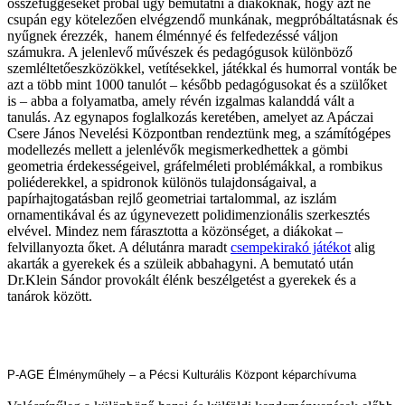
összefüggéseket próbál úgy bemutatni a diákoknak, hogy azt ne
csupán egy kötelezően elvégzendő munkának, megpróbáltatásnak és
nyűgnek érezzék, hanem élménnyé és felfedezéssé váljon
számukra. A jelenlevő művészek és pedagógusok különböző
szemléltetőeszközökkel, vetítésekkel, játékkal és humorral vonták be
azt a több mint 1000 tanulót – később pedagógusokat és a szülőket
is – abba a folyamatba, amely révén izgalmas kalanddá vált a
tanulás. Az egynapos foglalkozás keretében, amelyet az Apáczai
Csere János Nevelési Központban rendeztünk meg, a számítógépes
modellezés mellett a jelenlévők megismerkedhettek a gömbi
geometria érdekességeivel, gráfelméleti problémákkal, a rombikus
poliéderekkel, a spidronok különös tulajdonságaival, a
papírhajtogatásban rejlő geometriai tartalommal, az iszlám
ornamentikával és az úgynevezett polidimenzionális szerkesztés
elvével. Mindez nem fárasztotta a közönséget, a diákokat –
felvillanyozta őket. A délutánra maradt
csempekirakó játékot
alig
akarták a gyerekek és a szüleik abbahagyni. A bemutató után
Dr.Klein Sándor provokált élénk beszélgetést a gyerekek és a
tanárok között.
P-AGE Élményműhely – a Pécsi Kulturális Központ képarchívuma