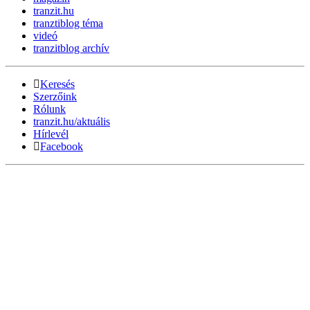
tranzit.hu
tranztiblog téma
videó
tranzitblog archív
Keresés
Szerzőink
Rólunk
tranzit.hu/aktuális
Hírlevél
Facebook