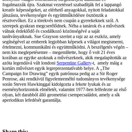
fogalmazzák újra. Szakmai vezetéssel szabadítják fel a lappangó
kreatív képességeket, az elérhető anyagokkal, nyitott feladatokkal
játszásra, tevékenységre és együttműködésre ösztönzik a
résztvevőket. Ez a törekvés nem csupán a gyerekeknek szól. A
szerepek gyakran megcserélődnek. Néha a tanárok és a művészek
válnak érdeklődő és csodálkozó közönségévé a saját
tanítványaiknak. Sue Grayson szerint a rajz az az eszköz, amely
segítségével az emberek legjobban képesek a világot megismerni,
értelmezni, kommunikálni és együttműködni. A beszélgetés végén –
nem kis meglepetésemre – megemlítette, hogy ő volt 21 éves
korában az egyike azoknak a művészeknek, akik megalapították az
azóta legendává vált londoni
Serpentine Gallery
-t, amely máig a
kortárs művészet egyik legreprezentatívabb helye. A „The
Campaign for Drawing” egyik patrónusa pedig az a Sir Roger
Penrose, aki rendkívül figyelemreméltó tudományos tevékenysége
során Steven Hawkinggal kidolgozta a fekete lyukak és az
eseményhorizontok elméletét, valamint 1977-ben felfedezte az első
olyan, két darabból álló geometriai csempecsaládot, amely a sík
aperiodikus lefedését garantálja.
Share this: