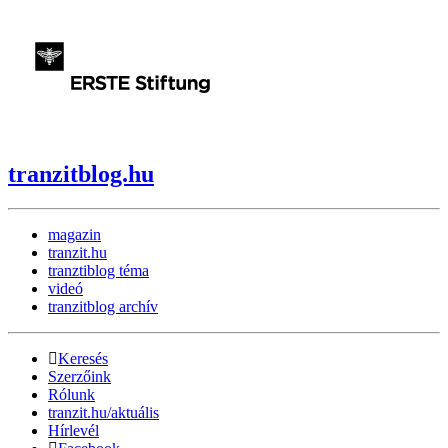
tranzitblog.hu
magazin
tranzit.hu
tranztiblog téma
videó
tranzitblog archív
Keresés
Szerzőink
Rólunk
tranzit.hu/aktuális
Hírlevél