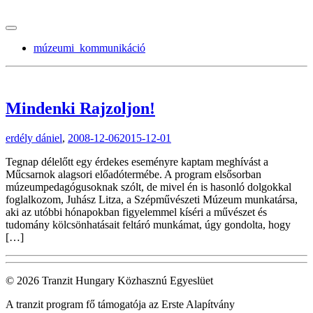
tranzitblog.hu
múzeumi_kommunikáció
Mindenki Rajzoljon!
erdély dániel
,
2008-12-06
2015-12-01
Tegnap délelőtt egy érdekes eseményre kaptam meghívást a
Műcsarnok alagsori előadótermébe. A program elsősorban
múzeumpedagógusoknak szólt, de mivel én is hasonló dolgokkal
foglalkozom, Juhász Litza, a Szépművészeti Múzeum munkatársa,
aki az utóbbi hónapokban figyelemmel kíséri a művészet és
tudomány kölcsönhatásait feltáró munkámat, úgy gondolta, hogy
[…]
© 2026 Tranzit Hungary Közhasznú Egyeslüet
A tranzit program fő támogatója az Erste Alapítvány