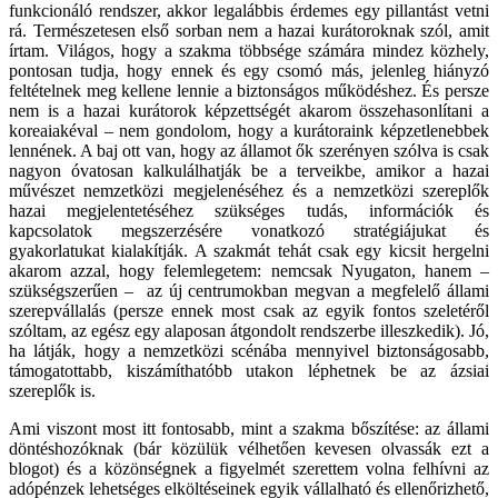
funkcionáló rendszer, akkor legalábbis érdemes egy pillantást vetni
rá. Természetesen első sorban nem a hazai kurátoroknak szól, amit
írtam. Világos, hogy a szakma többsége számára mindez közhely,
pontosan tudja, hogy ennek és egy csomó más, jelenleg hiányzó
feltételnek meg kellene lennie a biztonságos működéshez. És persze
nem is a hazai kurátorok képzettségét akarom összehasonlítani a
koreaiakéval – nem gondolom, hogy a kurátoraink képzetlenebbek
lennének. A baj ott van, hogy az államot ők szerényen szólva is csak
nagyon óvatosan kalkulálhatják be a terveikbe, amikor a hazai
művészet nemzetközi megjelenéséhez és a nemzetközi szereplők
hazai megjelentetéséhez szükséges tudás, információk és
kapcsolatok megszerzésére vonatkozó stratégiájukat és
gyakorlatukat kialakítják. A szakmát tehát csak egy kicsit hergelni
akarom azzal, hogy felemlegetem: nemcsak Nyugaton, hanem –
szükségszerűen – az új centrumokban megvan a megfelelő állami
szerepvállalás (persze ennek most csak az egyik fontos szeletéről
szóltam, az egész egy alaposan átgondolt rendszerbe illeszkedik). Jó,
ha látják, hogy a nemzetközi scénába mennyivel biztonságosabb,
támogatottabb, kiszámíthatóbb utakon léphetnek be az ázsiai
szereplők is.
Ami viszont most itt fontosabb, mint a szakma bőszítése: az állami
döntéshozóknak (bár közülük vélhetően kevesen olvassák ezt a
blogot) és a közönségnek a figyelmét szerettem volna felhívni az
adópénzek lehetséges elköltéseinek egyik vállalható és ellenőrizhető,