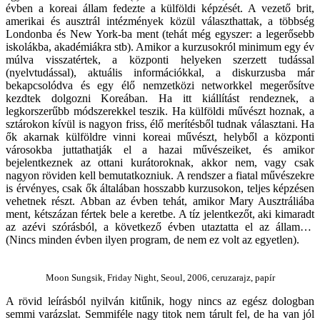
évben a koreai állam fedezte a külföldi képzését. A vezető brit,
amerikai és ausztrál intézmények közül választhattak, a többség
Londonba és New York-ba ment (tehát még egyszer: a legerősebb
iskolákba, akadémiákra stb). Amikor a kurzusokról minimum egy év
múlva visszatértek, a központi helyeken szerzett tudással
(nyelvtudással), aktuális információkkal, a diskurzusba már
bekapcsolódva és egy élő nemzetközi networkkel megerősítve
kezdtek dolgozni Koreában. Ha itt kiállítást rendeznek, a
legkorszerűbb módszerekkel teszik. Ha külföldi művészt hoznak, a
sztárokon kívül is nagyon friss, élő merítésből tudnak választani. Ha
ők akarnak külföldre vinni koreai művészt, helyből a központi
városokba juttathatják el a hazai művészeiket, és amikor
bejelentkeznek az ottani kurátoroknak, akkor nem, vagy csak
nagyon röviden kell bemutatkozniuk. A rendszer a fiatal művészekre
is érvényes, csak ők általában hosszabb kurzusokon, teljes képzésen
vehetnek részt. Abban az évben tehát, amikor Mary Ausztráliába
ment, kétszázan fértek bele a keretbe. A tíz jelentkezőt, aki kimaradt
az azévi szórásból, a következő évben utaztatta el az állam…
(Nincs minden évben ilyen program, de nem ez volt az egyetlen).
Moon Sungsik, Friday Night, Seoul, 2006, ceruzarajz, papír
A rövid leírásból nyilván kitűnik, hogy nincs az egész dologban
semmi varázslat. Semmiféle nagy titok nem tárult fel, de ha van jól