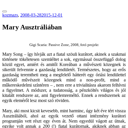
tranzitblog.hu
kozmazs
,
2008-03-28
2015-12-01
Mary Ausztráliában
Gigi Scaria: Passive Zone, 2008, fotó projekt
Mary Song – így hívják azt a fiatal szöuli kurátort, akinek a szakmai
története tökéletesen szemléltet a sok, egymással összefüggő dolog
közül egyet, amiért és amitől Koreában a művészeti közegnek is
sikerült felvennie a gazdaság lendületét. Természetes, hogy az erős
gazdaság teremtheti meg a megfelelő hátterét egy óriási lendülettel
működő művészeit közegnek mind a non-profit, mind a
műkereskedelmi színtéren – , nem erre a trivialitásra akarom felhívni
a figyelmet. A módszer, a tudatosság, a pénzköltés világos és jól
kitalált rendszere az, ami figyelemreméltó. Ennek a rendszernek az
egyik eleméről lesz most szó röviden.
Mary, aki most kicsit kevesebb, mint harminc, úgy két éve tért vissza
Ausztráliából, ahol az egyik vezető ottani intézmény kurátori
programján vett részt egy éven át. Nem egyedül vágott az útnak,
egyike volt annak a 200 (!) fiatal kurátornak, akiknek abban az