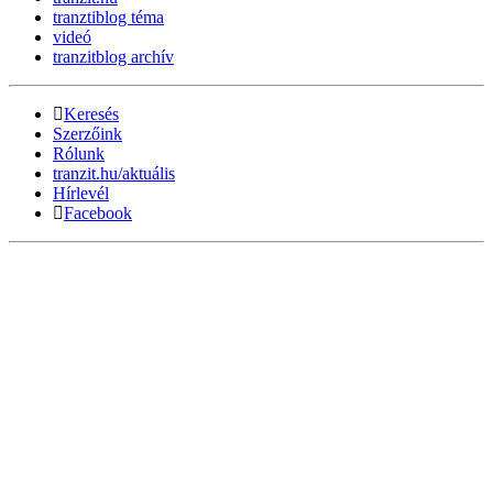
tranztiblog téma
videó
tranzitblog archív
Keresés
Szerzőink
Rólunk
tranzit.hu/aktuális
Hírlevél
Facebook