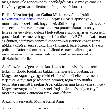
meg a kollektív gondoskodás lehetőségét. Mi a viszonya ennek a
látszólag egymásnak ellentmondó reprezentációnak?
Fülöp Nóra
interjújában
Galina Maksimović
a belgrádi
Rekonstrukcija Ženski fond
(Újjáépítés Nők Alapítványa)
munkatársa beszél arról, hogyan küzdöttek meg a koronavírus és az
elégtelen kormányzati reakció okozta problémákkal, és hogyan
lehetséges egy ilyen kiélezett helyzetben a szolidaritás és közösségi
gondoskodás eszményeit gyakorlatba ültetni. A RŽF munkája során
az érintett, hátrányos helyzetű csoportokkal (többek között roma
nőkkel) közösen tesz strukturális változások létrejöttéért. Célja egy
politikai platform fenntartása a háború és nacionalizmus, a
rasszizmus és militarizmus, valamint a nők elleni erőszak és
diszkrimináció ellen.
A múlt század végén számtalan, közös fenntartású és autonóm
térként működő foglaltház bukkant fel szerte Európában, de
Magyarországon egy-egy rövid életű kísérlettől eltekintve nem
terjedt el. A nyugati (elsősorban holland) foglaltház-kultúra
bemutatása mellett
Fazekas Ábel
cikkében arra keres választ, hogy
Magyarországon miért nincsenek foglaltházak, és milyen egyéb
módjaink vannak autonóm terek kialakítására.
A számot szerkeszti: Molnár Ráhel Anna