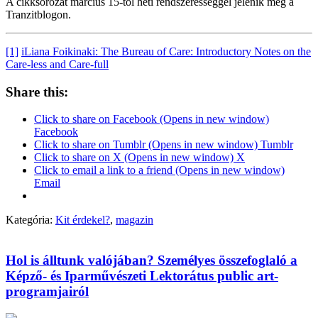
A cikksorozat március 15-től heti rendszerességgel jelenik meg a
Tranzitblogon.
[1]
iLiana Foikinaki: The Bureau of Care: Introductory Notes on the
Care-less and Care-full
Share this:
Click to share on Facebook (Opens in new window)
Facebook
Click to share on Tumblr (Opens in new window) Tumblr
Click to share on X (Opens in new window) X
Click to email a link to a friend (Opens in new window)
Email
Kategória:
Kit érdekel?
,
magazin
Hol is álltunk valójában? Személyes összefoglaló a
Képző- és Iparművészeti Lektorátus public art-
programjairól