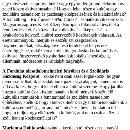
egy művészeti csoporton belül vagy egy underground elektronikus
zenei közeg aktivizmusában? Hogyan lehet része a kultúra egy
szolidáris társadalom és gazdaság elképzelésének és kialakításának?
A tranzitblog –
Kit érdekel / Who Cares? –
tematikus cikksorozata
Magyarországra és Kelet-Közép-Európára fókuszálva teszi fel a
fenti kérdéseket, és közvetíti a kollektivitás elképzelését a
gyakorlatba helyező, alulról szerveződő közösségek válaszait. Az
esettanulmányok, interjúk és esszék szükségszerűen
fragmentumokat, látszólag távol eső területeket helyeznek
összefüggésbe, miközben a kollektív gondoskodás kulturális és
aktivista, önszerveződő gyakorlatainak lokális lehetőségeit,
dilemmáit, módszereit és kritikáját tárgyalják.
A
Fordulat
társadalomelméleti folyóirat
és a Szolidáris
Gazdaság Központ
– cikke nem csak azzal foglalkozik, hogyan
demokratizálhatjuk társadalmunk gazdasági alapjait, hanem arra is
választ keres, hogy mi lehet ebben a kultúra szerepe. Hogy járulhat
hozzá a kultúra és a kiszámíthatatlan körülmények között élő
kulturális munkások a fenntartható és szolidáris társadalom
építéséhez, anélkül, hogy alulbecsülnénk vagy túldimenzionálnánk a
kultúra szerepét? A „forradalmi” művészet bevett buktatóin túl
hogyan tudjuk úgy elképzelni a kultúrát, ami nem csak a köznek
szól, hanem közhasználatú is?
Marianna Dobkowska
szinte a kezdetektől részt vesz a varsói