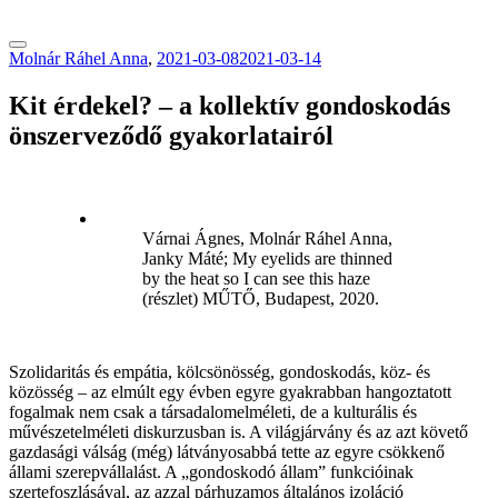
tranzitblog.hu
Molnár Ráhel Anna
,
2021-03-08
2021-03-14
Kit érdekel? – a kollektív gondoskodás
önszerveződő gyakorlatairól
Várnai Ágnes, Molnár Ráhel Anna,
Janky Máté; My eyelids are thinned
by the heat so I can see this haze
(részlet) MŰTŐ, Budapest, 2020.
Szolidaritás és empátia, kölcsönösség, gondoskodás, köz- és
közösség – az elmúlt egy évben egyre gyakrabban hangoztatott
fogalmak nem csak a társadalomelméleti, de a kulturális és
művészetelméleti diskurzusban is. A világjárvány és az azt követő
gazdasági válság (még) látványosabbá tette az egyre csökkenő
állami szerepvállalást. A „gondoskodó állam” funkcióinak
szertefoszlásával, az azzal párhuzamos általános izoláció