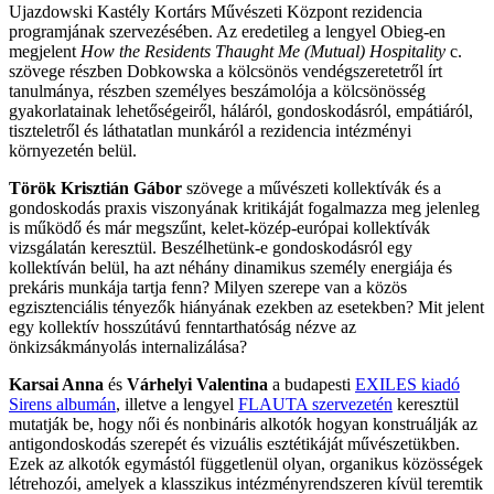
Ujazdowski Kastély Kortárs Művészeti Központ rezidencia
programjának szervezésében. Az eredetileg a lengyel Obieg-en
megjelent
How the Residents Thaught Me (Mutual) Hospitality
c.
szövege részben Dobkowska a kölcsönös vendégszeretetről írt
tanulmánya, részben személyes beszámolója a kölcsönösség
gyakorlatainak lehetőségeiről, háláról, gondoskodásról, empátiáról,
tiszteletről és láthatatlan munkáról a rezidencia intézményi
környezetén belül.
Török Krisztián Gábor
szövege a művészeti kollektívák és a
gondoskodás praxis viszonyának kritikáját fogalmazza meg jelenleg
is működő és már megszűnt, kelet-közép-európai kollektívák
vizsgálatán keresztül. Beszélhetünk-e gondoskodásról egy
kollektíván belül, ha azt néhány dinamikus személy energiája és
prekáris munkája tartja fenn? Milyen szerepe van a közös
egzisztenciális tényezők hiányának ezekben az esetekben? Mit jelent
egy kollektív hosszútávú fenntarthatóság nézve az
önkizsákmányolás internalizálása?
Karsai Anna
és
Várhelyi Valentina
a budapesti
EXILES kiadó
Sirens albumán
, illetve a lengyel
FLAUTA szervezetén
keresztül
mutatják be, hogy női és nonbináris alkotók hogyan konstruálják az
antigondoskodás szerepét és vizuális esztétikáját művészetükben.
Ezek az alkotók egymástól függetlenül olyan, organikus közösségek
létrehozói, amelyek a klasszikus intézményrendszeren kívül teremtik