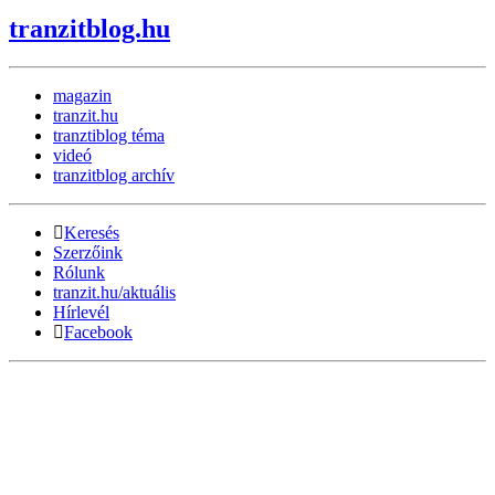
tranzitblog.hu
magazin
tranzit.hu
tranztiblog téma
videó
tranzitblog archív
Keresés
Szerzőink
Rólunk
tranzit.hu/aktuális
Hírlevél
Facebook