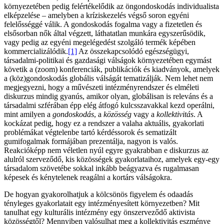
környezetében pedig felértékelődik az öngondoskodás individualista
elképzelése – amelyben a kríziskezelés végső soron egyéni
felelősséggé válik. A gondoskodás fogalma vagy a fizetetlen és
elsősorban nők által végzett, láthatatlan munkára egyszerűsödik,
vagy pedig az egyéni megelégedést szolgáló termék képében
kommercializálódik.
[1]
Az összekapcsolódó egészségügyi,
társadalmi-politikai és gazdasági válságok környezetében egymást
követik a (zoom) konferenciák, publikációk és kiadványok, amelyek
a (köz)gondoskodás globális válságát tematizálják. Nem lehet nem
megjegyezni, hogy a művészeti intézményrendszer és elméleti
diskurzus mindig gyanús, amikor olyan, globálisan is releváns és a
társadalmi szférában épp elég átfogó kulcsszavakkal kezd operálni,
mint amilyen a
gondoskodás
, a
közösség
vagy a
kollektivitás
. A
kockázat pedig, hogy ez a rendszer a valaha aktuális, gyakorlati
problémákat végtelenbe tartó kérdéssorok és sematizált
gumifogalmak formájában prezentálja, nagyon is valós.
Reakcióképp nem véletlen nyúl egyre gyakrabban e diskurzus az
alulról szerveződő, kis közösségek gyakorlataihoz, amelyek egy-egy
társadalom szövetébe sokkal inkább beágyazva és rugalmasan
képesek és kénytelenek reagálni a kortárs válságokra.
De hogyan gyakorolhatjuk a kölcsönös figyelem és odaadás
tényleges gyakorlatait egy intézményesített környezetben? Mit
tanulhat egy kulturális intézmény egy önszerveződő aktivista
közösségtől? Mennyiben valósulhat meg a kollektivitás eszménye