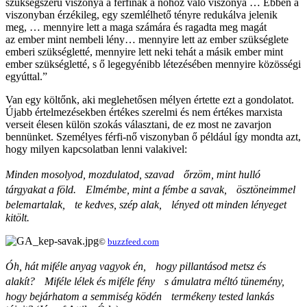
szükségszerű viszonya a férfinak a nőhöz való viszonya … Ebben a
viszonyban érzékileg, egy szemlélhető tényre redukálva jelenik
meg, … mennyire lett a maga számára és ragadta meg magát
az ember mint nembeli lény… mennyire lett az ember szükséglete
emberi szükségletté, mennyire lett neki tehát a másik ember mint
ember szükségletté, s ő legegyénibb létezésében mennyire közösségi
egyúttal.”
Van egy költőnk, aki meglehetősen mélyen értette ezt a gondolatot.
Újabb értelmezésekben értékes szerelmi és nem értékes marxista
verseit élesen külön szokás választani, de ez most ne zavarjon
bennünket. Személyes férfi-nő viszonyban ő például így mondta azt,
hogy milyen kapcsolatban lenni valakivel:
Minden mosolyod, mozdulatod, szavad őrzöm, mint hulló
tárgyakat a föld. Elmémbe, mint a fémbe a savak, ösztöneimmel
belemartalak, te kedves, szép alak, lényed ott minden lényeget
kitölt.
©
buzzfeed.com
Óh, hát miféle anyag vagyok én, hogy pillantásod metsz és
alakít? Miféle lélek és miféle fény s ámulatra méltó tünemény,
hogy bejárhatom a semmiség ködén termékeny tested lankás