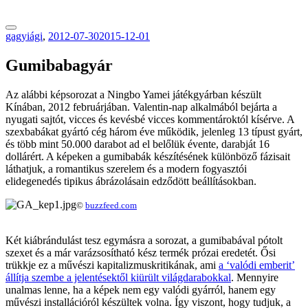
tranzitblog.hu
gagyiági
,
2012-07-30
2015-12-01
Gumibabagyár
Az alábbi képsorozat a Ningbo Yamei játékgyárban készült
Kínában, 2012 februárjában. Valentin-nap alkalmából bejárta a
nyugati sajtót, vicces és kevésbé vicces kommentároktól kísérve. A
szexbabákat gyártó cég három éve működik, jelenleg 13 típust gyárt,
és több mint 50.000 darabot ad el belőlük évente, darabját 16
dollárért. A képeken a gumibabák készítésének különböző fázisait
láthatjuk, a romantikus szerelem és a modern fogyasztói
elidegenedés tipikus ábrázolásain edződött beállításokban.
©
buzzfeed.com
Két kiábrándulást tesz egymásra a sorozat, a gumibabával pótolt
szexet és a már varázsosítható kész termék prózai eredetét. Ősi
trükkje ez a művészi kapitalizmuskritikának, ami
a ‘valódi emberit’
állítja szembe a jelentésektől kiürült világdarabokkal
. Mennyire
unalmas lenne, ha a képek nem egy valódi gyárról, hanem egy
művészi installációról készültek volna. Így viszont, hogy tudjuk, a