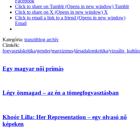
Facebook
Click to share on Tumblr (Opens in new window) Tumblr
Click to share on X (Opens in new window) X
Click to email a link to a friend (Opens in new window)
Email
Kategória:
tranzitblog archív
Címkék:
fogyasztáskritika
/
gender
/
marxizmus
/
társadalomkritika
/
vizuális_kultúr
Egy magyar női prímás
Légy önmagad – az én a tömegfogyasztásban
Khoór Lilla: Her Representation – egy olvasó nő
képeken