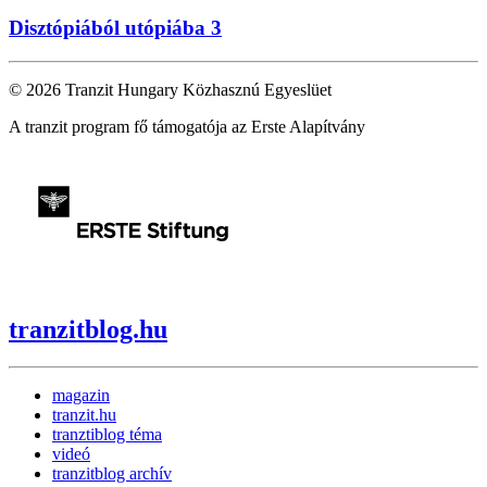
Disztópiából utópiába 3
© 2026 Tranzit Hungary Közhasznú Egyeslüet
A tranzit program fő támogatója az Erste Alapítvány
tranzitblog.hu
magazin
tranzit.hu
tranztiblog téma
videó
tranzitblog archív