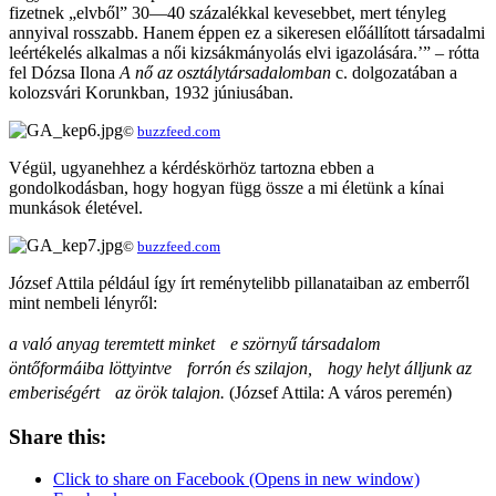
fizetnek „elvből” 30—40 százalékkal kevesebbet, mert tényleg
annyival rosszabb. Hanem éppen ez a sikeresen előállított társadalmi
leértékelés alkalmas a női kizsákmányolás elvi igazolására.’” – rótta
fel Dózsa Ilona
A nő az osztálytársadalomban
c. dolgozatában a
kolozsvári Korunkban, 1932 júniusában.
©
buzzfeed.com
Végül, ugyanehhez a kérdéskörhöz tartozna ebben a
gondolkodásban, hogy hogyan függ össze a mi életünk a kínai
munkások életével.
©
buzzfeed.com
József Attila például így írt reménytelibb pillanataiban az emberről
mint nembeli lényről:
a való anyag teremtett minket e szörnyű társadalom
öntőformáiba löttyintve forrón és szilajon, hogy helyt álljunk az
emberiségért az örök talajon.
(József Attila: A város peremén)
Share this:
Click to share on Facebook (Opens in new window)