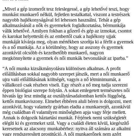
„Mivel a gép izomerőt tesz feleslegessé, a gép lehetővé teszi, hogy
munkást munkaerő nélkül, fejletlen testalkattal, viszont a testrészek
nagyobb hajlékonyságával fel lehessen használni. Tehát a gép
alkalmazásánál a nők és gyermekek foglalkoztatása, bérmunkája
válik lehetővé. Amilyen fokban a gőzerő és gép az izmokat, csontot
és karokat helyettesíti és az embertől csak a hajlékony ujjak
munkáját kívánja meg, olyan mértékben szorítja ki a férfit a gyermek
és a nő munkája. Az a körülmény, hogy az asszony és gyermek
azonkívül olcsóbb és kezelhetőbb munkaerő, nagyon
megkönnyítette a gyermek és női munkák bevonulását az iparba.”
“A női munka kizsákmányolásra különösen alkalmas. A profit
előállításban sokkal nagyobb szerepet játszik, mert a női munkaerő
ujra való előállításának költségét, vagyis a nő létminimumát, a
vállalkozó csak részben viseli. Egy részét a nő meg tudja szerezni
éppen biológiai szerepe folytán. A sokat emlegetett természetes női
hivatás így lesz mindig az osztálytársadalomban kettős függőség,
kettős munkaviszony. Elmehet éhbéren aluli béren is dolgozni, mert
azonkívül, hogy valamely gyárban eladta a munkaerejét, azonkívül
még családban él valamilyen minőségben apja vagy férje mellett.
Annak is dolgozik háztartási munkát. Férjének nemi szükségletét
elégíti ki és gyermeket szül. Vagy a családi életen kívül, kiegészítő
keresetnek az alacsony munkabérhez: nyitva áll számára az alkalmi
vagy rendszeresített prostitúció. A női munkaerőnek nem azért