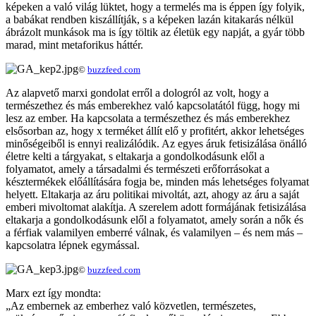
képeken a való világ lüktet, hogy a termelés ma is éppen így folyik,
a babákat rendben kiszállítják, s a képeken lazán kitakarás nélkül
ábrázolt munkások ma is így töltik az életük egy napját, a gyár több
marad, mint metaforikus háttér.
©
buzzfeed.com
Az alapvető marxi gondolat erről a dologról az volt, hogy a
természethez és más emberekhez való kapcsolatától függ, hogy mi
lesz az ember. Ha kapcsolata a természethez és más emberekhez
elsősorban az, hogy x terméket állít elő y profitért, akkor lehetséges
minőségeiből is ennyi realizálódik. Az egyes áruk fetisizálása önálló
életre kelti a tárgyakat, s eltakarja a gondolkodásunk elől a
folyamatot, amely a társadalmi és természeti erőforrásokat a
késztermékek előállítására fogja be, minden más lehetséges folyamat
helyett. Eltakarja az áru politikai mivoltát, azt, ahogy az áru a saját
emberi mivoltomat alakítja. A szerelem adott formájának fetisizálása
eltakarja a gondolkodásunk elől a folyamatot, amely során a nők és
a férfiak valamilyen emberré válnak, és valamilyen – és nem más –
kapcsolatra lépnek egymással.
©
buzzfeed.com
Marx ezt így mondta:
„Az embernek az emberhez való közvetlen, természetes,