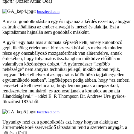
tájait?
(József Attila: Óda)
©
buzzfeed.com
A marxi gondolkodásban egy és ugyanaz a kérdés ezzel az, ahogyan
az áruk előállítása az ember anyagát is metszi és alakítja. Ezt a
kapitalizmus hajnalán sem gondolták másként.
A gyár “egy hatalmas automata képzetét kelti, amely különböző
gépi, illetőleg értelemmel bíró szervekből áll, s melynek minden
része egy önszabályozó mozgatóerőnek van alárendelve, annak
érdekében, hogy folyamatos összhangban működve előállítson
valamilyen közönséges dolgot.” A gyárrendszer “legfőbb
nehézsége” nem annyira technikai jellegű, inkább abban rejlik,
hogyan “lehet elhelyezni az apparátus különböző tagjait egyetlen
együttműködő testben”, legfőképpen pedig abban, hogy “az emberi
lényeket rá kell nevelni arra, hogy lemondjanak a megszokott,
rendszertelen munkáról, és azonosuljanak a komplex automata
állandóságával.” – idézi E. P. Thompson Dr. Andrew Ure gyáros-
filozófust 1835-ből.
©
buzzfeed.com
Ugyanígy nézi ez a gondolkodás azt, hogy hogyan alakítja az
árutermelés köré szerveződő társadalmi rend a szerelem anyagát, a
nőt és a férfit.