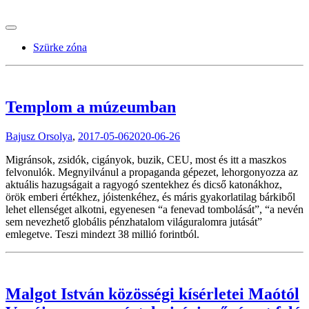
tranzitblog.hu
Szürke zóna
Templom a múzeumban
Bajusz Orsolya
,
2017-05-06
2020-06-26
Migránsok, zsidók, cigányok, buzik, CEU, most és itt a maszkos
felvonulók. Megnyilvánul a propaganda gépezet, lehorgonyozza az
aktuális hazugságait a ragyogó szentekhez és dicső katonákhoz,
örök emberi értékhez, jóistenkéhez, és máris gyakorlatilag bárkiből
lehet ellenséget alkotni, egyenesen “a fenevad tombolását”, “a nevén
sem nevezhető globális pénzhatalom világuralomra jutását”
emlegetve. Teszi mindezt 38 millió forintból.
Malgot István közösségi kísérletei Maótól