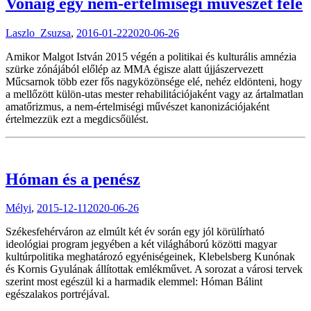
Vonáig egy nem-értelmiségi művészet felé
Laszlo_Zsuzsa
,
2016-01-22
2020-06-26
Amikor Malgot István 2015 végén a politikai és kulturális amnézia
szürke zónájából előlép az MMA égisze alatt újjászervezett
Műcsarnok több ezer fős nagyközönsége elé, nehéz eldönteni, hogy
a mellőzött külön-utas mester rehabilitációjaként vagy az ártalmatlan
amatőrizmus, a nem-értelmiségi művészet kanonizációjaként
értelmezzük ezt a megdicsőülést.
Hóman és a penész
Mélyi
,
2015-12-11
2020-06-26
Székesfehérváron az elmúlt két év során egy jól körülírható
ideológiai program jegyében a két világháború közötti magyar
kultúrpolitika meghatározó egyéniségeinek, Klebelsberg Kunónak
és Kornis Gyulának állítottak emlékművet. A sorozat a városi tervek
szerint most egészül ki a harmadik elemmel: Hóman Bálint
egészalakos portréjával.