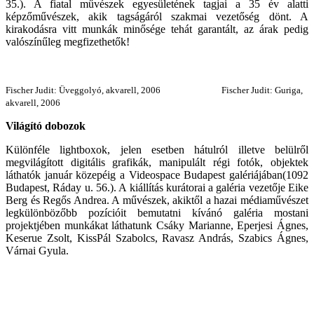
35.). A fiatal művészek egyesületének tagjai a 35 év alatti
képzőművészek, akik tagságáról szakmai vezetőség dönt. A
kirakodásra vitt munkák minősége tehát garantált, az árak pedig
valószínűleg megfizethetők!
Fischer Judit: Üveggolyó, akvarell, 2006 Fischer Judit: Guriga,
akvarell, 2006
Világító dobozok
Különféle lightboxok, jelen esetben hátulról illetve belülről
megvilágított digitális grafikák, manipulált régi fotók, objektek
láthatók január közepéig a Videospace Budapest galériájában(1092
Budapest, Ráday u. 56.). A kiállítás kurátorai a galéria vezetője Eike
Berg és Regős Andrea. A művészek, akiktől a hazai médiaművészet
legkülönbözőbb pozícióit bemutatni kívánó galéria mostani
projektjében munkákat láthatunk Csáky Marianne, Eperjesi Ágnes,
Keserue Zsolt, KissPál Szabolcs, Ravasz András, Szabics Ágnes,
Várnai Gyula.