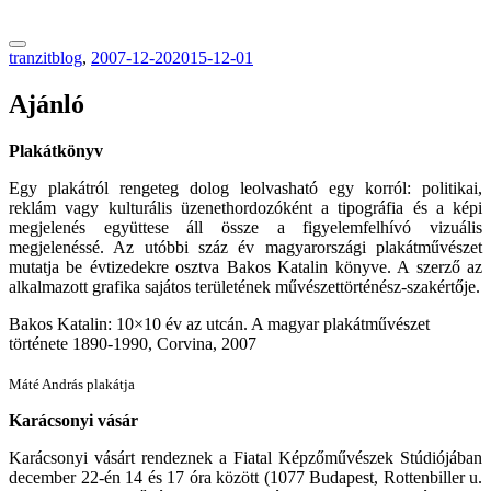
tranzitblog.hu
tranzitblog
,
2007-12-20
2015-12-01
Ajánló
Plakátkönyv
Egy plakátról rengeteg dolog leolvasható egy korról: politikai,
reklám vagy kulturális üzenethordozóként a tipográfia és a képi
megjelenés együttese áll össze a figyelemfelhívó vizuális
megjelenéssé. Az utóbbi száz év magyarországi plakátművészet
mutatja be évtizedekre osztva Bakos Katalin könyve. A szerző az
alkalmazott grafika sajátos területének művészettörténész-szakértője.
Bakos Katalin: 10×10 év az utcán. A magyar plakátművészet
története 1890-1990, Corvina, 2007
Máté András plakátja
Karácsonyi vásár
Karácsonyi vásárt rendeznek a Fiatal Képzőművészek Stúdiójában
december 22-én 14 és 17 óra között (1077 Budapest, Rottenbiller u.