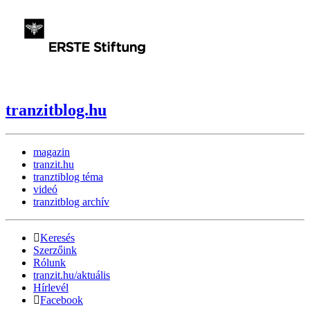
tranzitblog.hu
magazin
tranzit.hu
tranztiblog téma
videó
tranzitblog archív
Keresés
Szerzőink
Rólunk
tranzit.hu/aktuális
Hírlevél
Facebook