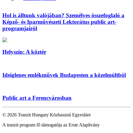
Hol is álltunk valójában? Személyes összefoglaló a
Képző- és Iparművészeti Lektorátus public art-
programjairól
Helyszín: A köztér
Ideiglenes emlékművek Budapesten a közelmúltból
Public art a Ferencvárosban
© 2026 Tranzit Hungary Közhasznú Egyeslüet
A tranzit program fő támogatója az Erste Alapítvány