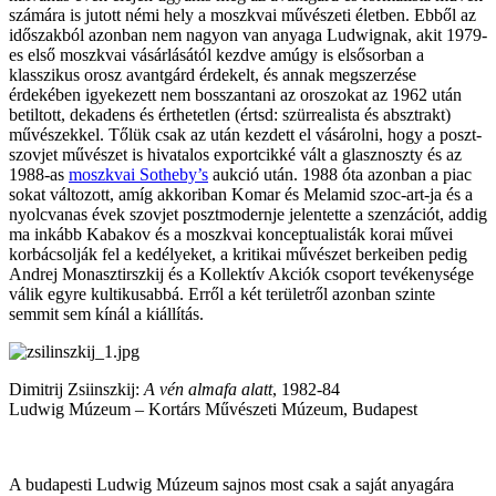
számára is jutott némi hely a moszkvai művészeti életben. Ebből az
időszakból azonban nem nagyon van anyaga Ludwignak, akit 1979-
es első moszkvai vásárlásától kezdve amúgy is elsősorban a
klasszikus orosz avantgárd érdekelt, és annak megszerzése
érdekében igyekezett nem bosszantani az oroszokat az 1962 után
betiltott, dekadens és érthetetlen (értsd: szürrealista és absztrakt)
művészekkel. Tőlük csak az után kezdett el vásárolni, hogy a poszt-
szovjet művészet is hivatalos exportcikké vált a glasznoszty és az
1988-as
moszkvai Sotheby’s
aukció után. 1988 óta azonban a piac
sokat változott, amíg akkoriban Komar és Melamid szoc-art-ja és a
nyolcvanas évek szovjet posztmodernje jelentette a szenzációt, addig
ma inkább Kabakov és a moszkvai konceptualisták korai művei
korbácsolják fel a kedélyeket, a kritikai művészet berkeiben pedig
Andrej Monasztirszkij és a Kollektív Akciók csoport tevékenysége
válik egyre kultikusabbá. Erről a két területről azonban szinte
semmit sem kínál a kiállítás.
Dimitrij Zsiinszkij:
A vén almafa alatt
, 1982-84
Ludwig Múzeum – Kortárs Művészeti Múzeum, Budapest
A budapesti Ludwig Múzeum sajnos most csak a saját anyagára