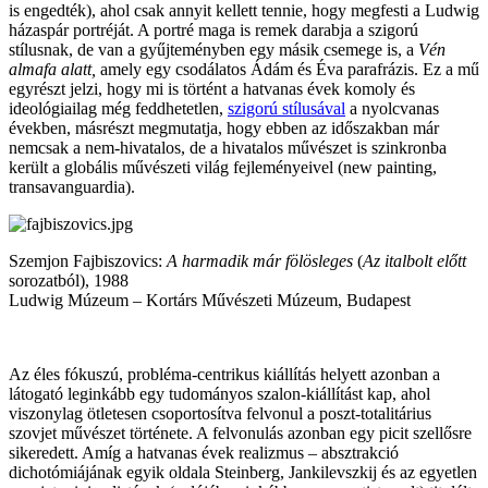
is engedték), ahol csak annyit kellett tennie, hogy megfesti a Ludwig
házaspár portréját. A portré maga is remek darabja a szigorú
stílusnak, de van a gyűjteményben egy másik csemege is, a
Vén
almafa alatt,
amely egy csodálatos Ádám és Éva parafrázis. Ez a mű
egyrészt jelzi, hogy mi is történt a hatvanas évek komoly és
ideológiailag még feddhetetlen,
szigorú stílusával
a nyolcvanas
években, másrészt megmutatja, hogy ebben az időszakban már
nemcsak a nem-hivatalos, de a hivatalos művészet is szinkronba
került a globális művészeti világ fejleményeivel (new painting,
transavanguardia).
Szemjon Fajbiszovics:
A harmadik már fölösleges
(
Az italbolt előtt
sorozatból), 1988
Ludwig Múzeum – Kortárs Művészeti Múzeum, Budapest
Az éles fókuszú, probléma-centrikus kiállítás helyett azonban a
látogató leginkább egy tudományos szalon-kiállítást kap, ahol
viszonylag ötletesen csoportosítva felvonul a poszt-totalitárius
szovjet művészet története. A felvonulás azonban egy picit szellősre
sikeredett. Amíg a hatvanas évek realizmus – absztrakció
dichotómiájának egyik oldala Steinberg, Jankilevszkij és az egyetlen