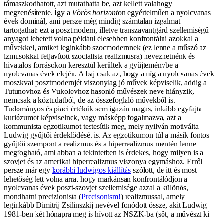
támaszkodhatott, azt mutathatta be, azt kellett valahogy
megzenésítenie. Így a
Vörös horizont
on egyértelműen a nyolcvanas
évek dominál, ami persze még mindig számtalan izgalmat
tartogathat: ezt a posztmodern, illetve transzavantgárd szellemiségű
anyagot lehetett volna például élesebben konfrontálni azokkal a
művekkel, amiket leginkább szocmodernnek (ez lenne a műszó az
izmusokkal feljavított szocialista realizmusra) nevezhetnénk és
hivatalos forrásokon keresztül kerültek a gyűjteménybe a
nyolcvanas évek elején. A baj csak az, hogy amíg a nyolcvanas évek
moszkvai posztmodernjét viszonylag jó művek képviselik, addig a
Tutunovhoz és Vukolovhoz hasonló művészek neve hiányzik,
nemcsak a köztudatból, de az összefoglaló művekből is.
Tudományos és piaci értékük sem igazán magas, inkább egyfajta
kuriózumot képviselnek, vagy másképp fogalmazva, azt a
kommunista egzotikumot testesítik meg, mely nyilván motiválta
Ludwig gyűjtői érdeklődését is. Az egzotikumon túl a másik fontos
gyűjtői szempont a realizmus és a hiperrealizmus mentén lenne
megfogható, ami abban a tekintetben is érdekes, hogy milyen is a
szovjet és az amerikai hiperrealizmus viszonya egymáshoz. Erről
persze már egy
korábbi ludwigos kiállítás
szólott, de itt és most
lehetőség lett volna arra, hogy markánsan konfrontálódjon a
nyolcvanas évek poszt-szovjet szellemisége azzal a különös,
mondhatni precizionista (
Precisonism!
) realizmussal, amely
leginkább Dimitrij Zsilinszkij nevével fonódott össze, akit Ludwig
1981-ben két hónapra meg is hívott az NSZK-ba (sőt, a művészt ki