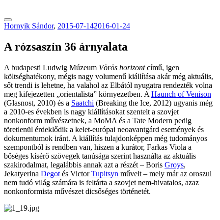
tranzitblog.hu
Hornyik Sándor
,
2015-07-14
2016-01-24
A rózsaszín 36 árnyalata
A budapesti Ludwig Múzeum
Vörös horizont
című, igen
költséghatékony, mégis nagy volumenű kiállítása akár még aktuális,
sőt trendi is lehetne, ha valahol az Elbától nyugatra rendezték volna
meg kifejezetten „orientalista” környezetben. A
Haunch of Venison
(Glasnost, 2010) és a
Saatchi
(Breaking the Ice, 2012) ugyanis még
a 2010-es években is nagy kiállításokat szentelt a szovjet
nonkonform művészetnek, a MoMA és a Tate Modern pedig
töretlenül érdeklődik a kelet-európai neoavantgárd események és
dokumentumok iránt. A kiállítás tulajdonképpen még tudományos
szempontból is rendben van, hiszen a kurátor, Farkas Viola a
bőséges kísérő szövegek tanúsága szerint használta az aktuális
szakirodalmat, legalábbis annak azt a részét – Boris
Groys
,
Jekatyerina
Degot
és Victor
Tupitsyn
műveit – mely már az oroszul
nem tudó világ számára is feltárta a szovjet nem-hivatalos, azaz
nonkonformista művészet dicsőséges történetét.