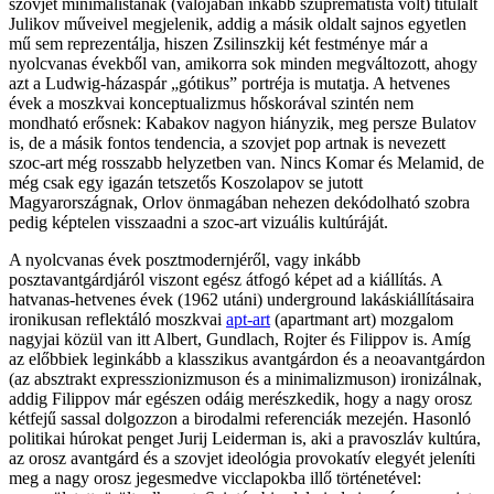
szovjet minimalistának (valójában inkább szuprematista volt) titulált
Julikov műveivel megjelenik, addig a másik oldalt sajnos egyetlen
mű sem reprezentálja, hiszen Zsilinszkij két festménye már a
nyolcvanas évekből van, amikorra sok minden megváltozott, ahogy
azt a Ludwig-házaspár „gótikus” portréja is mutatja. A hetvenes
évek a moszkvai konceptualizmus hőskorával szintén nem
mondható erősnek: Kabakov nagyon hiányzik, meg persze Bulatov
is, de a másik fontos tendencia, a szovjet pop artnak is nevezett
szoc-art még rosszabb helyzetben van. Nincs Komar és Melamid, de
még csak egy igazán tetszetős Koszolapov se jutott
Magyarországnak, Orlov önmagában nehezen dekódolható szobra
pedig képtelen visszaadni a szoc-art vizuális kultúráját.
A nyolcvanas évek posztmodernjéről, vagy inkább
posztavantgárdjáról viszont egész átfogó képet ad a kiállítás. A
hatvanas-hetvenes évek (1962 utáni) underground lakáskiállításaira
ironikusan reflektáló moszkvai
apt-art
(apartmant art) mozgalom
nagyjai közül van itt Albert, Gundlach, Rojter és Filippov is. Amíg
az előbbiek leginkább a klasszikus avantgárdon és a neoavantgárdon
(az absztrakt expresszionizmuson és a minimalizmuson) ironizálnak,
addig Filippov már egészen odáig merészkedik, hogy a nagy orosz
kétfejű sassal dolgozzon a birodalmi referenciák mezején. Hasonló
politikai húrokat penget Jurij Leiderman is, aki a pravoszláv kultúra,
az orosz avantgárd és a szovjet ideológia provokatív elegyét jeleníti
meg a nagy orosz jegesmedve vicclapokba illő történetével: