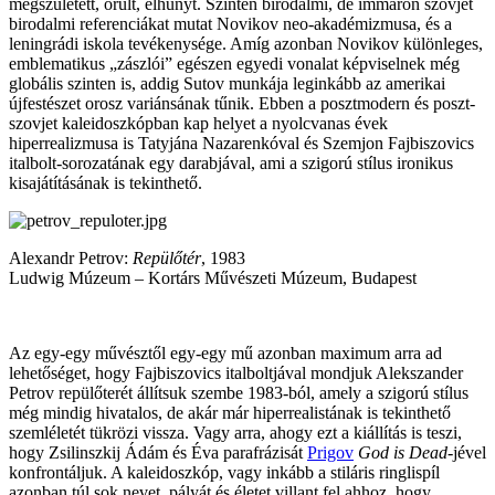
megszületett, örült, elhunyt. Szintén birodalmi, de immáron szovjet
birodalmi referenciákat mutat Novikov neo-akadémizmusa, és a
leningrádi iskola tevékenysége. Amíg azonban Novikov különleges,
emblematikus „zászlói” egészen egyedi vonalat képviselnek még
globális szinten is, addig Sutov munkája leginkább az amerikai
újfestészet orosz variánsának tűnik. Ebben a posztmodern és poszt-
szovjet kaleidoszkópban kap helyet a nyolcvanas évek
hiperrealizmusa is Tatyjána Nazarenkóval és Szemjon Fajbiszovics
italbolt-sorozatának egy darabjával, ami a szigorú stílus ironikus
kisajátításának is tekinthető.
Alexandr Petrov:
Repülőtér
, 1983
Ludwig Múzeum – Kortárs Művészeti Múzeum, Budapest
Az egy-egy művésztől egy-egy mű azonban maximum arra ad
lehetőséget, hogy Fajbiszovics italboltjával mondjuk Alekszander
Petrov repülőterét állítsuk szembe 1983-ból, amely a szigorú stílus
még mindig hivatalos, de akár már hiperrealistának is tekinthető
szemléletét tükrözi vissza. Vagy arra, ahogy ezt a kiállítás is teszi,
hogy Zsilinszkij Ádám és Éva parafrázisát
Prigov
God is Dead
-jével
konfrontáljuk. A kaleidoszkóp, vagy inkább a stiláris ringlispíl
azonban túl sok nevet, pályát és életet villant fel ahhoz, hogy