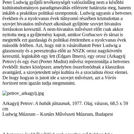
Peter Ludwig gyűjtői tevékenységét valószínűleg nem a későbbi
kultúratudományos paradigmaváltás előérzete határozta meg, hanem
inkább a praktikus politikai szempontok. Ludwig ugyanis a hetvenes
években és a nyolcvanas évek túlnyomó részében köztudottan a
szovjet hivatalos művészet alkotásait gyűjtötte szovjet hivatalos
forrásokon keresztül. A nem-hivatalos művészet előtt csak akkor
nyitotta meg a gyűjtemény kapuit, amikor Gorbacsov és társai is
megtették ezt gazdasági és politikai értelemben a nyolcvanas évek
második felében. Azt, hogy mit is vásárolhatott Peter Ludwig a
glasznoszty és a peresztrojka előtt az NSZK orosz nagykövetén
keresztül, leginkább egy lett (Edgars Iltners), egy orosz (Arkagyij
Petrov) és egy észt (Peeter Mudist) művész reprezentálja a hetvenes
évekből: tisztes középszer, amelyben összefonódnak a klasszikus
avantgárd, a szovjetesített népi kultúra és a szocialista étosz elemei.
De hogy hogyan is jutott ide a szovjet művészet, azt a
Vörös
horizont
nem igazán tudja megmutatni.
Arkagyij Petrov:
A babák játszanak
, 1977. Olaj, vászon, 68,5 x 59
cm
Ludwig Múzeum – Kortárs Művészeti Múzeum, Budapest