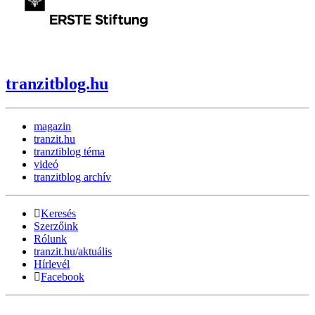
tranzitblog.hu
magazin
tranzit.hu
tranztiblog téma
videó
tranzitblog archív
Keresés
Szerzőink
Rólunk
tranzit.hu/aktuális
Hírlevél
Facebook