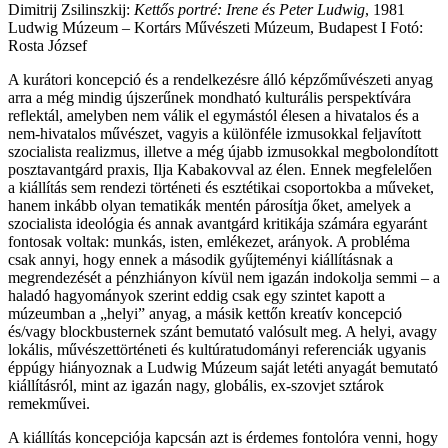
Dimitrij Zsilinszkij:
Kettős portré: Irene és Peter Ludwig
, 1981
Ludwig Múzeum – Kortárs Művészeti Múzeum, Budapest I Fotó:
Rosta József
A kurátori koncepció és a rendelkezésre álló képzőművészeti anyag
arra a még mindig újszerűnek mondható kulturális perspektívára
reflektál, amelyben nem válik el egymástól élesen a hivatalos és a
nem-hivatalos művészet, vagyis a különféle izmusokkal feljavított
szocialista realizmus, illetve a még újabb izmusokkal megbolondított
posztavantgárd praxis, Ilja Kabakovval az élen. Ennek megfelelően
a kiállítás sem rendezi történeti és esztétikai csoportokba a műveket,
hanem inkább olyan tematikák mentén párosítja őket, amelyek a
szocialista ideológia és annak avantgárd kritikája számára egyaránt
fontosak voltak: munkás, isten, emlékezet, arányok. A probléma
csak annyi, hogy ennek a második gyűjteményi kiállításnak a
megrendezését a pénzhiányon kívül nem igazán indokolja semmi – a
haladó hagyományok szerint eddig csak egy szintet kapott a
múzeumban a „helyi” anyag, a másik kettőn kreatív koncepció
és/vagy blockbusternek szánt bemutató valósult meg. A helyi, avagy
lokális, művészettörténeti és kultúratudományi referenciák ugyanis
éppúgy hiányoznak a Ludwig Múzeum saját letéti anyagát bemutató
kiállításról, mint az igazán nagy, globális, ex-szovjet sztárok
remekművei.
A kiállítás koncepciója kapcsán azt is érdemes fontolóra venni, hogy