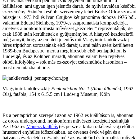
A hatvanas évekből például csak egyetlen mű bukkan fel a
kiállításon, ami ugyan igen jelentős darab, de nyilvánvalóan későbbi
szerzemény. Szintén későbbi szerzemény lehet Borisz Orlov szoc-art
büsztje is 1973-ból és Ivan Csujkov két panoráma-doboza 1976-ból,
valamint Eduard Steinberg 1979-es szuprematista kompozíciója,
amelyek a nonkonformista művészet „kezdeteit” reprezentálják, de
csak 1988 után kerülhettek a gyűjteménybe. A hiányzó kezdetekről
még annyit, hogy az említett jelentős mű Vlagyimir Jankilevszkij
híres triptichon sorozatának első darabja, ami talán azért kerülhetett
1989-ben Budapestre, mert a még híresebb első pentaptichon is
Ludwigé, és az Kölnben maradt, ahonnan valamilyen rejtélyes
okból kifolyólag – sok más ex-szovjet csúcsműhöz hasonlóan –
most nem utazhatott ide.
Vlagyimir Jankilevszkij:
Pentaptichon No. 1
(Atom állomás)
, 1962.
Olaj, fatábla, 154 x 615,5 cm I Ludwig Museum, Köln
Ez a pentaptichon szerepelt azon az 1962-es kiállításon is, ahonnan
az orosz underground, nonkonform művészet kezdeteit számítják.
Az 1962-es
Manézs kiállítás
(és persze a kubai rakétaválság) előtt a
hruscsovi enyhülés időszakában, az ötvenes évek végén és a
hatvanas évek elején ugyanis még az avantgárd és formalista művek