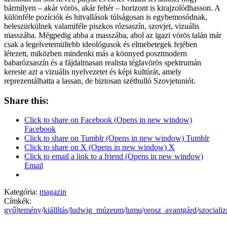
bármilyen – akár vörös, akár fehér – horizont is kirajzolódhasson. A
különféle pozíciók és hitvallások túlságosan is egybemosódnak,
beleszürkülnek valamiféle piszkos rózsaszín, szovjet, vizuális
masszába. Mégpedig abba a masszába, ahol az igazi vörös talán már
csak a legelvetemültebb ideológusok és elmebetegek fejében
létezett, miközben mindenki más a könnyed posztmodern
babarózsaszín és a fájdalmasan realista téglavörös spektrumán
kereste azt a vizuális nyelvezetet és képi kultúrát, amely
reprezentálhatta a lassan, de biztosan széthulló Szovjetuniót.
Share this:
Click to share on Facebook (Opens in new window)
Facebook
Click to share on Tumblr (Opens in new window) Tumblr
Click to share on X (Opens in new window) X
Click to email a link to a friend (Opens in new window)
Email
Kategória:
magazin
Címkék:
gyűjtemény
/
kiállítás
/
ludwig_múzeum
/
lumu
/
orosz_avantgárd
/
szociali