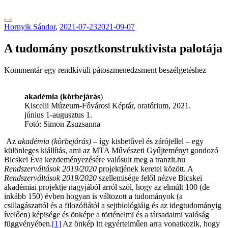
tranzitblog.hu
Hornyik Sándor
,
2021-07-23
2021-09-07
A tudomány posztkonstruktivista palotája
Kommentár egy rendkívüli pátoszmenedzsment beszélgetéshez
akadémia (körbejárás
)
Kiscelli Múzeum-Fővárosi Képtár, oratórium, 2021.
június 1-augusztus 1.
Fotó: Simon Zsuzsanna
Az
akadémia (körbejárás)
– így kisbetűvel és zárójellel – egy
különleges kiállítás, ami az MTA Művészeti Gyűjteményt gondozó
Bicskei Éva kezdeményezésére valósult meg a tranzit.hu
Rendszerváltások 2019/2020
projektjének keretei között. A
Rendszerváltások 2019/2020
szellemisége felől nézve Bicskei
akadémiai projektje nagyjából arról szól, hogy az elmúlt 100 (de
inkább 150) évben hogyan is változott a tudományok (a
csillagászattól és a filozófiától a sejtbiológiáig és az idegtudományig
ívelően) képisége és önképe a történelmi és a társadalmi valóság
függvényében.
[1]
Az önkép itt egyértelműen arra vonatkozik, hogy