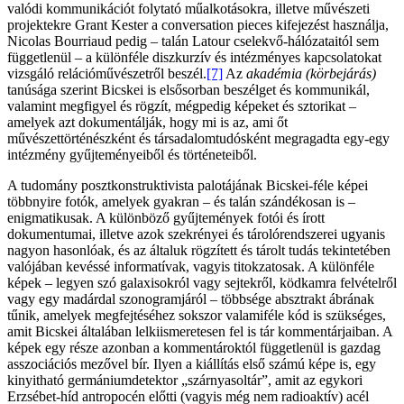
valódi kommunikációt folytató műalkotásokra, illetve művészeti
projektekre Grant Kester a conversation pieces kifejezést használja,
Nicolas Bourriaud pedig – talán Latour cselekvő-hálózataitól sem
függetlenül – a különféle diszkurzív és intézményes kapcsolatokat
vizsgáló relációművészetről beszél.
[7]
Az
akadémia (körbejárás)
tanúsága szerint Bicskei is elsősorban beszélget és kommunikál,
valamint megfigyel és rögzít, mégpedig képeket és sztorikat –
amelyek azt dokumentálják, hogy mi is az, ami őt
művészettörténészként és társadalomtudósként megragadta egy-egy
intézmény gyűjteményeiből és történeteiből.
A tudomány posztkonstruktivista palotájának Bicskei-féle képei
többnyire fotók, amelyek gyakran – és talán szándékosan is –
enigmatikusak. A különböző gyűjtemények fotói és írott
dokumentumai, illetve azok szekrényei és tárolórendszerei ugyanis
nagyon hasonlóak, és az általuk rögzített és tárolt tudás tekintetében
valójában kevéssé informatívak, vagyis titokzatosak. A különféle
képek – legyen szó galaxisokról vagy sejtekről, ködkamra felvételről
vagy egy madárdal szonogramjáról – többsége absztrakt ábrának
tűnik, amelyek megfejtéséhez sokszor valamiféle kód is szükséges,
amit Bicskei általában lelkiismeretesen fel is tár kommentárjaiban. A
képek egy része azonban a kommentároktól függetlenül is gazdag
asszociációs mezővel bír. Ilyen a kiállítás első számú képe is, egy
kinyitható germániumdetektor „szárnyasoltár”, amit az egykori
Erzsébet-híd antropocén előtti (vagyis még nem radioaktív) acél