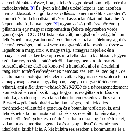
elemeiből raktak össze, hogy a lehető legpontosabban tudja mérni a
radioaktivitást.
[8]
És ilyen a kiállítás utolsó képe is, ami azonban
nem a „klasszikus”, gótikus és vallásos, hanem inkább a „modern”,
konkrét és funkcionalista művészeti asszociációkat indíthatja be. A
képen látható „hanyattegér”
[9]
ugyanis első (művészettörténeti)
pillantásra egy magyar szuprematista (fekete négyzetben vörös
gömb) egér a COCOM-lista polarizált, hidegháborús világából, ami
felidézheti a magyar tudományos fineszt is, azt a találékonyságot és
leleményességet, amit sokszor a magyarokkal kapcsolnak össze –
legalábbis a magyarok. A magyarság, a magyar néplélek és a
magyar identitás kérdése újra és újra felbukkan a kiállításon, legyen
szó akár egy recski siratóénekről, akár egy neobarokk íróasztal
sorsáról, akár az elkötött koponyájú hunokról, ahol a társadalmi
ranglétrán történő előrelépésnek nemcsak szellemi és ideológiai, de
anatómiai és biológiai feltételei is voltak. Egy másik visszatérő téma
a magyarság sorsa a nagyvilágban, avagy a magyar történelem
viharai, ami a
Rendszerváltások 2019/2020
és a pátoszmenedzsment
kontextusában arról szól, hogy hogyan is reagáltak a tudósok a
politika, az ideológia és a társadalmi berendezkedés változásaira.
Bicskei – példának okáért – hol tanulságos, hol titokzatos
történeteket villant fel a genetika és a botanika területéről is, ami
felidézheti a kommunista kultúrát és a szovjet áltudományokat, a
nevelhető növényeket és a népirtásba hajló ukrán agrárkísérleteket,
valamint az „amerikai” genetika és a „kapitalista” darwinizmus
ideológiai kritikáját is. A két kultúra (ez esetben a kommunista és a