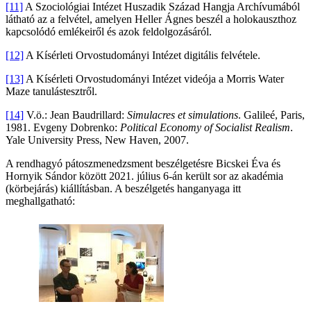
[11]
A Szociológiai Intézet Huszadik Század Hangja Archívumából
látható az a felvétel, amelyen Heller Ágnes beszél a holokauszthoz
kapcsolódó emlékeiről és azok feldolgozásáról.
[12]
A Kísérleti Orvostudományi Intézet digitális felvétele.
[13]
A Kísérleti Orvostudományi Intézet videója a Morris Water
Maze tanulástesztről.
[14]
V.ö.: Jean Baudrillard:
Simulacres et simulations
. Galileé, Paris,
1981. Evgeny Dobrenko:
Political Economy of Socialist Realism
.
Yale University Press, New Haven, 2007.
A rendhagyó pátoszmenedzsment beszélgetésre Bicskei Éva és
Hornyik Sándor között 2021. július 6-án került sor az akadémia
(körbejárás) kiállításban. A beszélgetés hanganyaga itt
meghallgatható: