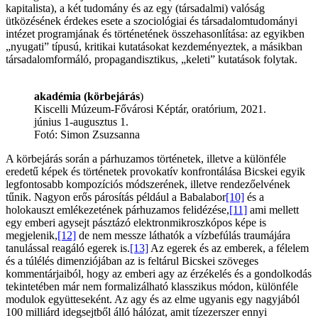
kapitalista), a két tudomány és az egy (társadalmi) valóság
ütközésének érdekes esete a szociológiai és társadalomtudományi
intézet programjának és történetének összehasonlítása: az egyikben
„nyugati” típusú, kritikai kutatásokat kezdeményeztek, a másikban
társadalomformáló, propagandisztikus, „keleti” kutatások folytak.
akadémia (körbejárás
)
Kiscelli Múzeum-Fővárosi Képtár, oratórium, 2021.
június 1-augusztus 1.
Fotó: Simon Zsuzsanna
A körbejárás során a párhuzamos történetek, illetve a különféle
eredetű képek és történetek provokatív konfrontálása Bicskei egyik
legfontosabb kompozíciós módszerének, illetve rendezőelvének
tűnik. Nagyon erős párosítás például a Babalabor
[10]
és a
holokauszt emlékezetének párhuzamos felidézése,
[11]
ami mellett
egy emberi agysejt pásztázó elektronmikroszkópos képe is
megjelenik,
[12]
de nem messze láthatók a vízbefúlás traumájára
tanulással reagáló egerek is.
[13]
Az egerek és az emberek, a félelem
és a túlélés dimenziójában az is feltárul Bicskei szöveges
kommentárjaiból, hogy az emberi agy az érzékelés és a gondolkodás
tekintetében már nem formalizálható klasszikus módon, különféle
modulok együtteseként. Az agy és az elme ugyanis egy nagyjából
100 milliárd idegsejtből álló hálózat, amit tízezerszer ennyi