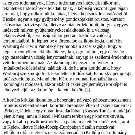
az egyes tudományok, illetve tudományos intézetek mikor mit
tekintettek tudományos feladatuknak, a képiség viszont igen tágan
arra utal, hogy mikor mit kutattak, illetve képeztek le a valóságból.
Bicskei ugyanis egy gyűjtemény gondozójaként (custos, kurátor)
elsősorban azt vizsgálta, illetve az után érdeklődött, hogy az egyes
intézetek milyen gyűjteményeket alakítottak ki a valóság
leképezéseiből, a valóságból kinyert adatokból, a valóság
lenyomataiból. Itt léphet be a történetbe az ikonológia, ami Aby
Warburg és Erwin Panofsky nyomdokain azt vizsgálja, hogy a
képek mennyiben tekinthetők egy kor, egy kultúra, egy életvilág,
egy társadalmi valóság lenyomatának, anyagi és szellemi értelemben
vett dokumentumának. Az ikonológiát persze a művészetre
(műalkotások leírására) találták ki, de ha arra gondolunk, hogy
Warburg szeizmográfnak tekintette a tudósokat, Panofsky pedig egy
tudásszociológus, Mannheim Károly nyomán formalizálta az
ikonológiai módszert, akkor akár Bicskei gyűjteményi körképét is
elhelyezhetjük az ikonológia keretei között.
[2]
A kortárs kritikai ikonológia babérjaira pályázó pátoszmenedzsment
ironikus szellemtörténeti koordinátarendszerében Bicskei akadémiai
körképe, látlelete egy olyan installációban (Kaszás Tamás munkája)
jelenik meg, ami a Kiscelli Múzeum terében egy konstruktivista,
vagy inkább posztkonstruktivista palota makettjére emlékeztet, ami
itt Kelet-, illetve Kelet-Közép-Európában Sztálin moszkvai
felhőkarcolóit, illetve azok varsói verzióját (Kultúra és Tudomány