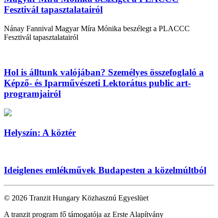
Fesztivál tapasztalatairól
Nánay Fannival Magyar Míra Mónika beszélegt a PLACCC
Fesztivál tapasztalatairól
Hol is álltunk valójában? Személyes összefoglaló a
Képző- és Iparművészeti Lektorátus public art-
programjairól
Helyszín: A köztér
Ideiglenes emlékművek Budapesten a közelmúltból
© 2026 Tranzit Hungary Közhasznú Egyeslüet
A tranzit program fő támogatója az Erste Alapítvány