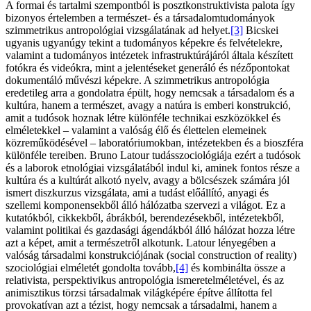
A formai és tartalmi szempontból is posztkonstruktivista palota így
bizonyos értelemben a természet- és a társadalomtudományok
szimmetrikus antropológiai vizsgálatának ad helyet.
[3]
Bicskei
ugyanis ugyanúgy tekint a tudományos képekre és felvételekre,
valamint a tudományos intézetek infrastruktúrájáról általa készített
fotókra és videókra, mint a jelentéseket generáló és nézőpontokat
dokumentáló művészi képekre. A szimmetrikus antropológia
eredetileg arra a gondolatra épült, hogy nemcsak a társadalom és a
kultúra, hanem a természet, avagy a natúra is emberi konstrukció,
amit a tudósok hoznak létre különféle technikai eszközökkel és
elméletekkel – valamint a valóság élő és élettelen elemeinek
közreműködésével – laboratóriumokban, intézetekben és a bioszféra
különféle tereiben. Bruno Latour tudásszociológiája ezért a tudósok
és a laborok etnológiai vizsgálatából indul ki, aminek fontos része a
kultúra és a kultúrát alkotó nyelv, avagy a bölcsészek számára jól
ismert diszkurzus vizsgálata, ami a tudást előállító, anyagi és
szellemi komponensekből álló hálózatba szervezi a világot. Ez a
kutatókból, cikkekből, ábrákból, berendezésekből, intézetekből,
valamint politikai és gazdasági ágendákból álló hálózat hozza létre
azt a képet, amit a természetről alkotunk. Latour lényegében a
valóság társadalmi konstrukciójának (social construction of reality)
szociológiai elméletét gondolta tovább,
[4]
és kombinálta össze a
relativista, perspektivikus antropológia ismeretelméletével, és az
animisztikus törzsi társadalmak világképére építve állította fel
provokatívan azt a tézist, hogy nemcsak a társadalmi, hanem a