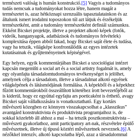
természeti valóság is humán konstrukció.
[5]
Vagyis a tudományos
tudás nemcsak a tudományokat hozza létre, hanem magát a
természetet is, azaz hétköznapi szenzuális tapasztalatainkon és az
általunk ismert irodalmi toposzokon túl azt látjuk és érzékeljük
természetként, amit a tudomány természetként definiál számunkra.
Ekként Bicskei projektje, illetve a projektet alkotó képek (fotók,
videók, hanganyagok, adatbázisok és tudományos felvételek)
komplexitása éppen abból fakad, hogy Bicskei saját élete és tudása,
vagy ha tetszik, világképe konfrontálódik az egyes intézetek
kutatásainak és gyűjteményeinek képiségével.
Egy helyen, egyik kommentárjában Bicskei a szociológiai intézet
kapcsán megemlíti a social art és a social artistry fogalmát is, amely
egy olyanfajta társadalomtudományos tevékenységet is jelölhet,
amelynek célja a társadalom, illetve a társadalmat alkotó egyének
világképének és látásmódjának formálása. A képekből és a képekhez
fűzött kommentárokból összeállított kötetéhez írott bevezetőjéből az
is kiderül, hogy ez egyúttal egyfajta ars poeticaként is érthető, avagy
Bicskei saját vállalkozására is vonatkoztatható. Egy kortárs
művészeti közegben ez könnyen visszakapcsolhat a „klasszikus”
avantgárd konstruktivista és produktivista programjaihoz is, de
sokkal közelebb áll ahhoz a mai – ha tetszik posztkonstruktivista –
művészeti gyakorlathoz, amit participatory art-nak, részvételre épülő
művészetnek, illetve új típusú köztéri művészetnek neveznek.
[6]
A
nézőkkel intenzív, alkotó kapcsolatba lépő, azaz a társadalommal