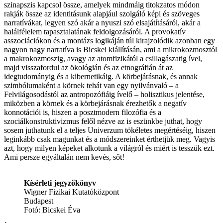
szinapszis kapcsol össze, amelyek mindmáig titokzatos módon
rakják össze az identitásunk alapjául szolgáló képi és szöveges
narratívákat, legyen szó akár a nyuszi szó elsajátításáról, akár a
halálfélelem tapasztalatának feldolgozásáról. A provokatív
asszociációkon és a montázs logikáján túl kirajzolódik azonban egy
nagyon nagy narratíva is Bicskei kiállításán, ami a mikrokozmosztól
a makrokozmoszig, avagy az atomfizikától a csillagászatig ível,
majd visszafordul az ökológián és az etnográfián át az
idegtudományig és a kibernetikáig. A körbejárásnak, és annak
szimbólumaként a körnek tehát van egy nyilvánvaló – a
Felvilágosodástól az antropozófiáig ívelő – holisztikus jelentése,
miközben a körnek és a körbejárásnak érezhetők a negatív
konnotációi is, hiszen a posztmodern filozófia és a
szociálkonstruktivizmus felől nézve az is eszünkbe juthat, hogy
sosem juthatunk el a teljes Univerzum tökéletes megértéséig, hiszen
leginkább csak magunkat és a módszereinket érthetjük meg. Vagyis
azt, hogy milyen képeket alkotunk a világról és miért is tesszük ezt.
Ami persze egyáltalán nem kevés, sőt!
Kísérleti jegyzőkönyv
Wigner Fizikai Kutatóközpont
Budapest
Fotó: Bicskei Éva