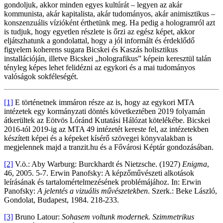
gondoljuk, akkor minden egyes kultúrát – legyen az akár
kommunista, akár kapitalista, akár tudományos, akár animisztikus –
konszenzuális vízióként érthetünk meg. Ha pedig a hologramról azt
is tudjuk, hogy egyetlen részlete is őrzi az egész képet, akkor
eljátszhatunk a gondolattal, hogy a jól informált és érdeklődő
figyelem koherens sugara Bicskei és Kaszás holisztikus
installációján, illetve Bicskei „holografikus” képein keresztül talán
tényleg képes lehet felidézni az egykori és a mai tudományos
valóságok sokféleségét.
[1]
E történetnek immáron része az is, hogy az egykori MTA
intézetek egy kormányzati döntés következtében 2019 folyamán
átkerültek az Eötvös Lóránd Kutatási Hálózat kötelékébe. Bicskei
2016-tól 2019-ig az MTA 49 intézetét kereste fel, az intézetekben
készített képei és a képeket kísérő szövegei könyvalakban is
megjelennek majd a tranzit.hu és a Fővárosi Képtár gondozásában.
[2]
V.ö.: Aby Warburg: Burckhardt és Nietzsche. (1927)
Enigma
,
46, 2005. 5-7. Erwin Panofsky: A képzőművészeti alkotások
leírásának és tartalomértelmezésének problémájához. In: Erwin
Panofsky:
A jelentés a vizuális művészetekben
. Szerk.: Beke László,
Gondolat, Budapest, 1984. 218-233.
[3]
Bruno Latour:
Sohasem voltunk modernek. Szimmetrikus