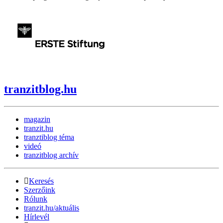
tranzitblog.hu
magazin
tranzit.hu
tranztiblog téma
videó
tranzitblog archív
Keresés
Szerzőink
Rólunk
tranzit.hu/aktuális
Hírlevél