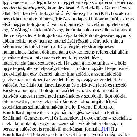
Így végezetül – allegorikusan – egyetlen kép sztorijába sűríteném az
akadémia (körbejárás)
komplexitását. A Nobel-díjas Gábor Dénes
által 1947-ben leírt holográfiáról és Jánossy Lajos (KFKI) szakmai
berkekben rendkívül híres, 1967-es budapesti hologramjáról, azaz az
első magyar hologramról van szó, ami egy porcelánnipp elefántot,
egy VW-bogár játékautót és egy kerámia palota asztalidíszt ábrázol,
illetve képez le. A holografikus képalkotás különlegessége ugyanis
abban rejlik, hogy nem az intenzitását rögzíti a fénynek, mint a
kétdimenziós fotó, hanem a 3D-s fénytér elektromágneses
hullámainak fázisait dokumentálja egy koherens referenciahullám
(ideális ehhez a hatvanas években kifejlesztett lézer)
interferenciájának segítségével. Ha aztán a holografikus – a holo
ugye teljest, illetve teljességet jelent – módon rögzített képet ismét
megvilágítjuk egy lézerrel, akkor kirajzolódik a szemünk előtt
(illetve az elménkben) az eredeti fénytér, avagy az eredeti 3D-s
valóság. Az általában tárgyilagosan és objektíven leíró és mesélő
Bicskei a budapesti hologram kísérlet és az azt dokumentáló
fénykép kapcsán megenged magának egy szubjektív ikonológiai
értelmezést is, amelynek során Jánossy hologramját a létező
szocializmus szimulákrumaként írja le. Evgeny Dobrenko
Baudrillard hiperrealitása nyomán az egész szocialista kultúrát –
Sztálinnal, Geraszimovval és Liszenkóval egyetemben – szocialista
spektákulumként, avagy konszenzuális vízióként értelmezi, ami
persze a valóságot is rendkívül markánsan formálta.
[14]
Ha
Baudrillard és Dobrenko értelmezését Latour nyomán még tovább