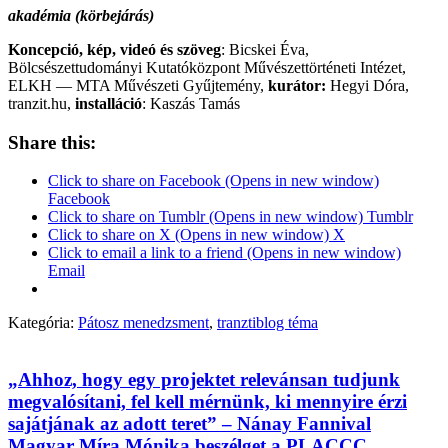
akadémia (körbejárás)
Koncepció, kép, videó és szöveg
: Bicskei Éva,
Bölcsészettudományi Kutatóközpont Művészettörténeti Intézet,
ELKH ― MTA Művészeti Gyűjtemény,
kurátor:
Hegyi Dóra,
tranzit.hu,
installáció
: Kaszás Tamás
Share this:
Click to share on Facebook (Opens in new window)
Facebook
Click to share on Tumblr (Opens in new window) Tumblr
Click to share on X (Opens in new window) X
Click to email a link to a friend (Opens in new window)
Email
Kategória:
Pátosz menedzsment
,
tranztiblog téma
„Ahhoz, hogy egy projektet relevánsan tudjunk
megvalósítani, fel kell mérnünk, ki mennyire érzi
sajátjának az adott teret” – Nánay Fannival
Magyar Míra Mónika beszélget a PLACCC