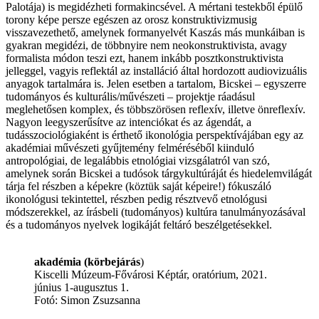
Palotája) is megidézheti formakincsével. A mértani testekből épülő
torony képe persze egészen az orosz konstruktivizmusig
visszavezethető, amelynek formanyelvét Kaszás más munkáiban is
gyakran megidézi, de többnyire nem neokonstruktivista, avagy
formalista módon teszi ezt, hanem inkább posztkonstruktivista
jelleggel, vagyis reflektál az installáció által hordozott audiovizuális
anyagok tartalmára is. Jelen esetben a tartalom, Bicskei – egyszerre
tudományos és kulturális/művészeti – projektje ráadásul
meglehetősen komplex, és többszörösen reflexív, illetve önreflexív.
Nagyon leegyszerűsítve az intenciókat és az ágendát, a
tudásszociológiaként is érthető ikonológia perspektívájában egy az
akadémiai művészeti gyűjtemény felméréséből kiinduló
antropológiai, de legalábbis etnológiai vizsgálatról van szó,
amelynek során Bicskei a tudósok tárgykultúráját és hiedelemvilágát
tárja fel részben a képekre (köztük saját képeire!) fókuszáló
ikonológusi tekintettel, részben pedig résztvevő etnológusi
módszerekkel, az írásbeli (tudományos) kultúra tanulmányozásával
és a tudományos nyelvek logikáját feltáró beszélgetésekkel.
akadémia (körbejárás
)
Kiscelli Múzeum-Fővárosi Képtár, oratórium, 2021.
június 1-augusztus 1.
Fotó: Simon Zsuzsanna