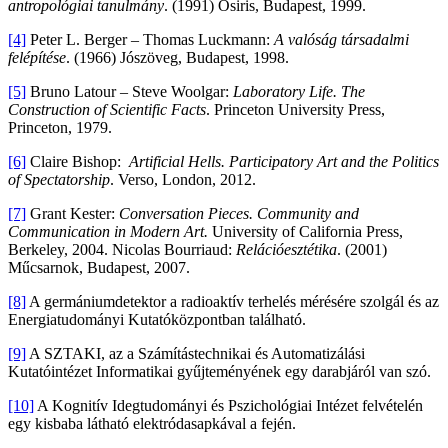
antropológiai tanulmány
. (1991) Osiris, Budapest, 1999.
[4]
Peter L. Berger – Thomas Luckmann:
A valóság társadalmi
felépítése
. (1966) Jószöveg, Budapest, 1998.
[5]
Bruno Latour – Steve Woolgar:
Laboratory Life. The
Construction of Scientific Facts
. Princeton University Press,
Princeton, 1979.
[6]
Claire Bishop:
Artificial Hells. Participatory Art and the Politics
of Spectatorship
. Verso, London, 2012.
[7]
Grant Kester:
Conversation Pieces. Community and
Communication in Modern Art.
University of California Press,
Berkeley, 2004. Nicolas Bourriaud:
Relációesztétika
. (2001)
Műcsarnok, Budapest, 2007.
[8]
A germániumdetektor a radioaktív terhelés mérésére szolgál és az
Energiatudományi Kutatóközpontban található.
[9]
A SZTAKI, az a Számítástechnikai és Automatizálási
Kutatóintézet Informatikai gyűjteményének egy darabjáról van szó.
[10]
A Kognitív Idegtudományi és Pszichológiai Intézet felvételén
egy kisbaba látható elektródasapkával a fején.