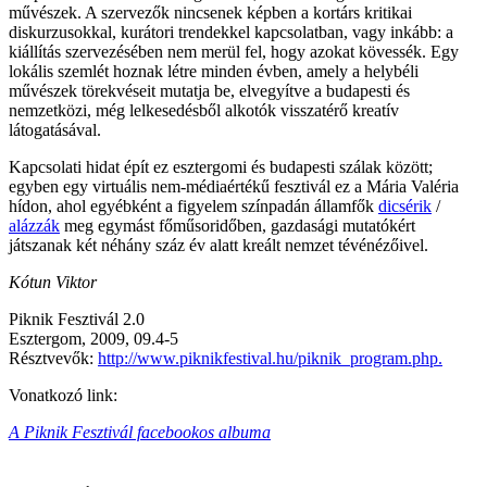
művészek. A szervezők nincsenek képben a kortárs kritikai
diskurzusokkal, kurátori trendekkel kapcsolatban, vagy inkább: a
kiállítás szervezésében nem merül fel, hogy azokat kövessék. Egy
lokális szemlét hoznak létre minden évben, amely a helybéli
művészek törekvéseit mutatja be, elvegyítve a budapesti és
nemzetközi, még lelkesedésből alkotók visszatérő kreatív
látogatásával.
Kapcsolati hidat épít ez esztergomi és budapesti szálak között;
egyben egy virtuális nem-médiaértékű fesztivál ez a Mária Valéria
hídon, ahol egyébként a figyelem színpadán államfők
dicsérik
/
alázzák
meg egymást főműsoridőben, gazdasági mutatókért
játszanak két néhány száz év alatt kreált nemzet tévénézőivel.
Kótun Viktor
Piknik Fesztivál 2.0
Esztergom, 2009, 09.4-5
Résztvevők:
http://www.piknikfestival.hu/piknik_program.php.
Vonatkozó link:
A Piknik Fesztivál facebookos albuma