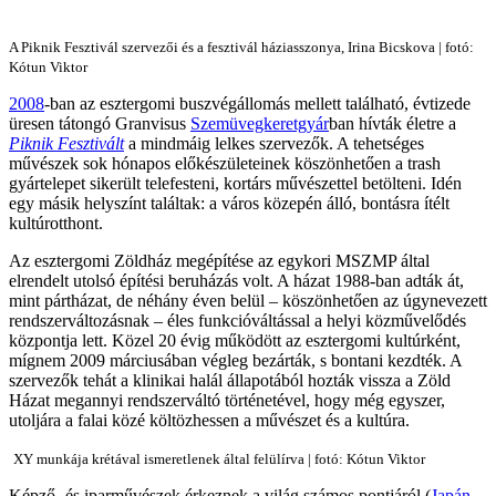
A Piknik Fesztivál szervezői és a fesztivál háziasszonya, Irina Bicskova | fotó:
Kótun Viktor
2008
-ban az esztergomi buszvégállomás mellett található, évtizede
üresen tátongó Granvisus
Szemüvegkeretgyár
ban hívták életre a
Piknik Fesztivált
a mindmáig lelkes szervezők. A tehetséges
művészek sok hónapos előkészületeinek köszönhetően a trash
gyártelepet sikerült telefesteni, kortárs művészettel betölteni. Idén
egy másik helyszínt találtak: a város közepén álló, bontásra ítélt
kultúrotthont.
Az esztergomi Zöldház megépítése az egykori MSZMP által
elrendelt utolsó építési beruházás volt. A házat 1988-ban adták át,
mint pártházat, de néhány éven belül – köszönhetően az úgynevezett
rendszerváltozásnak – éles funkcióváltással a helyi közművelődés
központja lett. Közel 20 évig működött az esztergomi kultúrként,
mígnem 2009 márciusában végleg bezárták, s bontani kezdték. A
szervezők tehát a klinikai halál állapotából hozták vissza a Zöld
Házat megannyi rendszerváltó történetével, hogy még egyszer,
utoljára a falai közé költözhessen a művészet és a kultúra.
XY munkája krétával ismeretlenek által felülírva | fotó: Kótun Viktor
Képző- és iparművészek érkeznek a világ számos pontjáról (
Japán
,