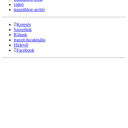
videó
tranzitblog archív
Keresés
Szerzőink
Rólunk
tranzit.hu/aktuális
Hírlevél
Facebook