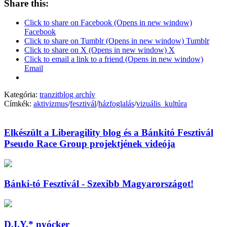
Share this:
Click to share on Facebook (Opens in new window)
Facebook
Click to share on Tumblr (Opens in new window) Tumblr
Click to share on X (Opens in new window) X
Click to email a link to a friend (Opens in new window)
Email
Kategória:
tranzitblog archív
Címkék:
aktivizmus
/
fesztivál
/
házfoglalás
/
vizuális_kultúra
Elkészült a Liberagility blog és a Bánkitó Fesztivál
Pseudo Race Group projektjének videója
Bánki-tó Fesztivál - Szexibb Magyarországot!
D.I.Y.* nyócker