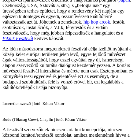
Csehország, USA, Szlovákia, stb.), s „befoglalnak” egy
ürességében terhes épületet, hogy a rendezvény két napjára egy
egészen különleges és egyedi, összművészeti kiállítótérré
változtassák azt át. Jöhetnek a zenekarok,
hip hop arcok
, festők,
szobrászok, installációk, a VJ-k, fényfestők és a vidám
fesztiválozók, hogy még jobban felpezsdítsék a hangulatot és a
Piknik Fesztivál
kedves káoszát.
Az idén másodszorra megrendezett fesztivál célja ízelítőt nyújtani a
közép-kelet-európai területen jelen levő, egyre fejlődő művészeti
ágak változatosságából, hogy ezzel egyúttal egy új, ismeretségi
alapon szerveződő kulturális dialógust kezdeményezzen. A kortárs
művészeti fesztivál intenzitása és mérete nem csak Esztergomban és
környékén teszi egyedivé és jelentőssé ezt az eseményt, de a
budapesti szubkultúrák felé is vonzó erővel bír, ezt legalábbis a
kiállítók/fellépők listája bizonyítja.
Ismeretlen szerző | fotó: Kótun Viktor
Bude (Tökmag Crew), Chaplin | fotó: Kótun Viktor
A fesztivál szervezőinek nincsen tartalmi koncepciója, nincsen
központi kurátori/rendezői gondolat, amihez meglennének hívva a