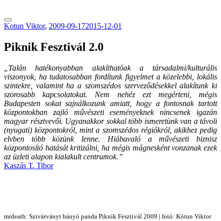
tranzitblog.hu
Kotun Viktor
,
2009-09-17
2015-12-01
Piknik Fesztivál 2.0
„Talán hatékonyabban alakíthatóak a társadalmi/kulturális
viszonyok, ha tudatosabban fordítunk figyelmet a közelebbi, lokális
szintekre, valamint ha a szomszédos szerveződésekkel alakítunk ki
szorosabb kapcsolatokat. Nem nehéz ezt megérteni, mégis
Budapesten sokat sajnálkozunk amiatt, hogy a fontosnak tartott
központokban zajló művészeti eseményeknek nincsenek igazán
magyar résztvevői. Ugyanakkor sokkal több ismeretünk van a távoli
(nyugati) központokról, mint a szomszédos régiókról, akikhez pedig
elvben több közünk lenne. Hiábavaló a művészeti biznisz
központosító hatását kritizálni, ha mégis mágnesként vonzanak ezek
az üzleti alapon kialakult centrumok.”
Kaszás T. Tibor
mrdeath: Szivárványt hányó panda Piknik Fesztivál 2009 | fotó: Kótun Viktor