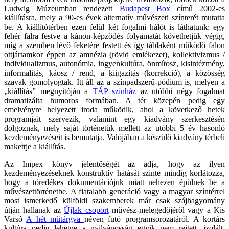
Ludwig Múzeumban rendezett
Budapest Box
című 2002-es
kiállításra, mely a 90-es évek alternatív művészeti színterét mutatta
be. A kiállítótérben ezen felül két fogalmi hálót is láthatunk: egy
fehér falra festve a kánon-képződés folyamatát követhetjük végig,
míg a szemben lévő feketére festett és így táblaként működő falon
ottjártamkor éppen az amnézia (rövid emlékezet), kollektivizmus /
individualizmus, autonómia, ingyenkultúra, önmítosz, kisintézmény,
informalitás, káosz / rend, a kiigazítás (korrekció), a közösség
szavak gomolyogtak. Itt áll az a színpadszerű-pódium is, melyen a
„kiállítás” megnyitóján a
TÁP színház
az utóbbi négy fogalmat
dramatizálta humoros formában. A tér közepén pedig egy
emelvényre helyezett iroda működik, ahol a következő hetek
programjait szervezik, valamint egy kiadvány szerkesztésén
dolgoznak, mely saját történetük mellett az utóbbi 5 év hasonló
kezdeményezéseit is bemutatja. Valójában a készülő kiadvány térbeli
makettje a kiállítás.
Az Impex könyv jelentőségét az adja, hogy az ilyen
kezdeményezéseknek konstruktív hatását szinte mindig korlátozza,
hogy a töredékes dokumentációjuk miatt nehezen épülnek be a
művészettörténetbe. A fiatalabb generáció vagy a magyar színtérrel
most ismerkedő külföldi szakemberek már csak szájhagyomány
útján hallanak az
Újlak csoport
művész-melegedőjéről vagy a Kis
Varsó
A hét műtárgya
néven futó programsorozatáról. A kortárs
kultúra pedig lehetne a nyilvánosság egyik nem rejtett, izolált,