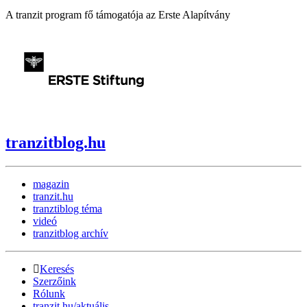
A tranzit program fő támogatója az Erste Alapítvány
tranzitblog.hu
magazin
tranzit.hu
tranztiblog téma
videó
tranzitblog archív
Keresés
Szerzőink
Rólunk
tranzit.hu/aktuális