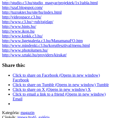
http://studio.c3.hu/studio_magyar/projektek/1x1tabla.html
http://szaf.blogspot.com/
http://tuzrakter.hu/site/hu/index.html
http://videospace.c3.hu/
http://www.c3.hu/~rub/rajzlap/
http://www.hints.hu/
http://www.ikon.hu
http://www.kmkk.c3.hu/
http://www.ligetgaleria.c3.hu/ManamanaFO.htm
http://www.mindenki.c3.hu/korutfesztival/menu.html
http://www.photolumen.hu/
http://www.sztaki.hu/providers/kirakat/
Share this:
Click to share on Facebook (Opens in new window)
Facebook
Click to share on Tumblr (Opens in new window) Tumblr
Click to share on X (Opens in new window) X
Click to email a link to a friend (Opens in new window)
Email
Kategória:
magazin
Címkék:
impex
/
trafó_galéria