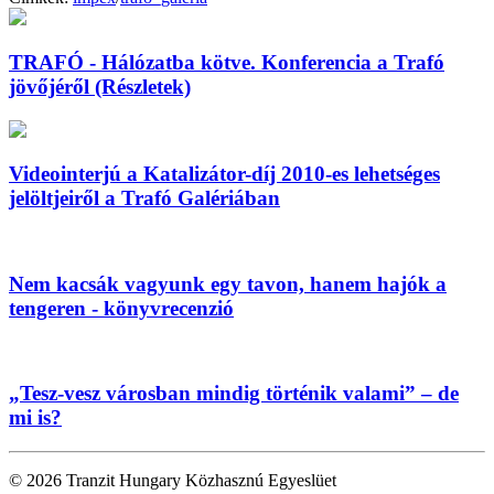
TRAFÓ - Hálózatba kötve. Konferencia a Trafó
jövőjéről (Részletek)
Videointerjú a Katalizátor-díj 2010-es lehetséges
jelöltjeiről a Trafó Galériában
Nem kacsák vagyunk egy tavon, hanem hajók a
tengeren - könyvrecenzió
„Tesz-vesz városban mindig történik valami” – de
mi is?
© 2026 Tranzit Hungary Közhasznú Egyeslüet