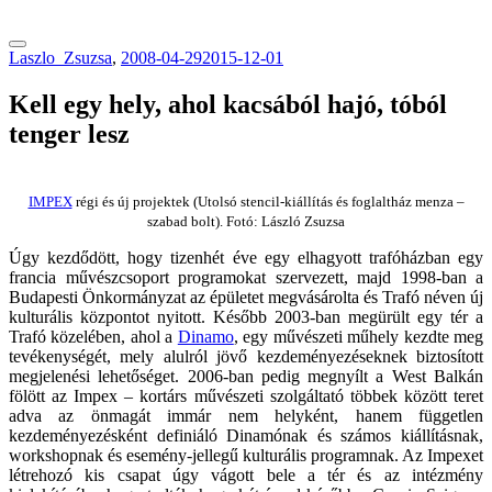
tranzitblog.hu
Laszlo_Zsuzsa
,
2008-04-29
2015-12-01
Kell egy hely, ahol kacsából hajó, tóból
tenger lesz
IMPEX
régi és új projektek (Utolsó stencil-kiállítás és foglaltház menza –
szabad bolt). Fotó: László Zsuzsa
Úgy kezdődött, hogy tizenhét éve egy elhagyott trafóházban egy
francia művészcsoport programokat szervezett, majd 1998-ban a
Budapesti Önkormányzat az épületet megvásárolta és Trafó néven új
kulturális központot nyitott. Később 2003-ban megürült egy tér a
Trafó közelében, ahol a
Dinamo
, egy művészeti műhely kezdte meg
tevékenységét, mely alulról jövő kezdeményezéseknek biztosított
megjelenési lehetőséget. 2006-ban pedig megnyílt a West Balkán
fölött az Impex – kortárs művészeti szolgáltató többek között teret
adva az önmagát immár nem helyként, hanem független
kezdeményezésként definiáló Dinamónak és számos kiállításnak,
workshopnak és esemény-jellegű kulturális programnak. Az Impexet
létrehozó kis csapat úgy vágott bele a tér és az intézmény