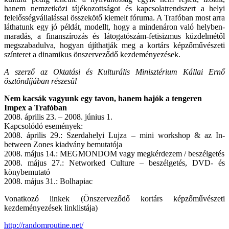
hanem nemzetközi tájékozottságot és kapcsolatrendszert a helyi
felelősségvállalással összekötő kiemelt fóruma. A Trafóban most arra
láthatunk egy jó példát, modellt, hogy a mindenáron való helyben-
maradás, a finanszírozás és látogatószám-fetisizmus küzdelmétől
megszabadulva, hogyan újíthatják meg a kortárs képzőművészeti
színteret a dinamikus önszerveződő kezdeményezések.
A szerző az Oktatási és Kulturális Minisztérium Kállai Ernő
ösztöndíjában részesül
Nem kacsák vagyunk egy tavon, hanem hajók a tengeren
Impex a Trafóban
2008. április 23. – 2008. június 1.
Kapcsolódó események:
2008. április 29.: Szerdahelyi Lujza – mini workshop & az In-
between Zones kiadvány bemutatója
2008. május 14.: MEGMONDOM vagy megkérdezem / beszélgetés
2008. május 27.: Networked Culture – beszélgetés, DVD- és
könybemutató
2008. május 31.: Bolhapiac
Vonatkozó linkek (Önszerveződő kortárs képzőművészeti
kezdeményezések linklistája)
http://randomroutine.net/