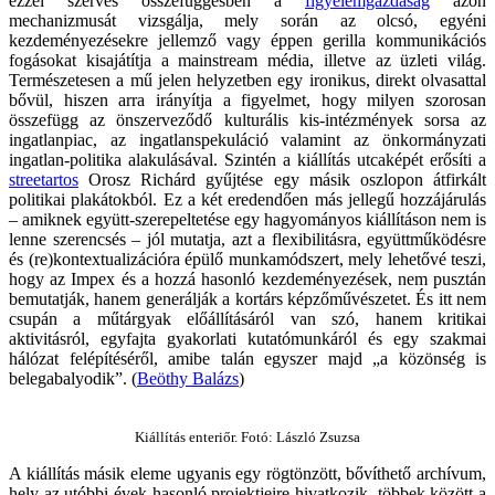
ezzel szerves összefüggésben a
figyelemgazdaság
azon
mechanizmusát vizsgálja, mely során az olcsó, egyéni
kezdeményezésekre jellemző vagy éppen gerilla kommunikációs
fogásokat kisajátítja a mainstream média, illetve az üzleti világ.
Természetesen a mű jelen helyzetben egy ironikus, direkt olvasattal
bővül, hiszen arra irányítja a figyelmet, hogy milyen szorosan
összefügg az önszerveződő kulturális kis-intézmények sorsa az
ingatlanpiac, az ingatlanspekuláció valamint az önkormányzati
ingatlan-politika alakulásával. Szintén a kiállítás utcaképét erősíti a
streetartos
Orosz Richárd gyűjtése egy másik oszlopon átfirkált
politikai plakátokból. Ez a két eredendően más jellegű hozzájárulás
– amiknek együtt-szerepeltetése egy hagyományos kiállításon nem is
lenne szerencsés – jól mutatja, azt a flexibilitásra, együttműködésre
és (re)kontextualizációra épülő munkamódszert, mely lehetővé teszi,
hogy az Impex és a hozzá hasonló kezdeményezések, nem pusztán
bemutatják, hanem generálják a kortárs képzőművészetet. És itt nem
csupán a műtárgyak előállításáról van szó, hanem kritikai
aktivitásról, egyfajta gyakorlati kutatómunkáról és egy szakmai
hálózat felépítéséről, amibe talán egyszer majd „a közönség is
belegabalyodik”. (
Beöthy Balázs
)
Kiállítás enteriőr. Fotó: László Zsuzsa
A kiállítás másik eleme ugyanis egy rögtönzött, bővíthető archívum,
hely az utóbbi évek hasonló projektjeire hivatkozik, többek között a