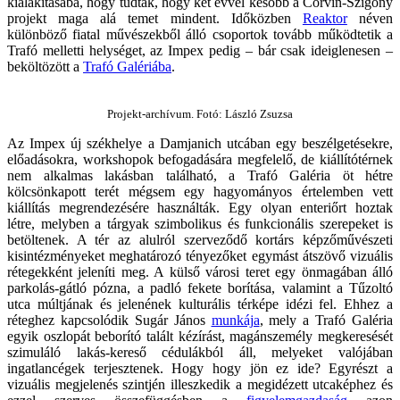
kialakításába, hogy tudták, hogy két évvel később a Corvin-Szigony
projekt maga alá temet mindent. Időközben
Reaktor
néven
különböző fiatal művészekből álló csoportok tovább működtetik a
Trafó melletti helységet, az Impex pedig – bár csak ideiglenesen –
beköltözött a
Trafó Galériába
.
Projekt-archívum. Fotó: László Zsuzsa
Az Impex új székhelye a Damjanich utcában egy beszélgetésekre,
előadásokra, workshopok befogadására megfelelő, de kiállítótérnek
nem alkalmas lakásban található, a Trafó Galéria öt hétre
kölcsönkapott terét mégsem egy hagyományos értelemben vett
kiállítás megrendezésére használták. Egy olyan enteriőrt hoztak
létre, melyben a tárgyak szimbolikus és funkcionális szerepeket is
betöltenek. A tér az alulról szerveződő kortárs képzőművészeti
kisintézményeket meghatározó tényezőket egymást átszövő vizuális
rétegekként jeleníti meg. A külső városi teret egy önmagában álló
parkolás-gátló pózna, a padló fekete borítása, valamint a Tűzoltó
utca múltjának és jelenének kulturális térképe idézi fel. Ehhez a
réteghez kapcsolódik Sugár János
munkája
, mely a Trafó Galéria
egyik oszlopát beborító talált kézírást, magánszemély megkeresését
szimuláló lakás-kereső cédulákból áll, melyeket valójában
ingatlancégek terjesztenek. Hogy hogy jön ez ide? Egyrészt a
vizuális megjelenés szintjén illeszkedik a megidézett utcaképhez és