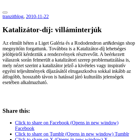
tranzitblog.hu
tranzitblog
,
2010-11-22
Katalizátor-díj: villáminterjúk
Az elmúlt héten a Liget Galéria és a Rododendron art&design shop
megnyitóin forgattunk. Továbbra is a Katalizátor-díj lehetséges
jelöltjeiről kérdeztük a rendezvények résztvevőit. A beérkezett
válaszok során felmerült a katalizátori szerep problematizálása is,
mely nézet szerint a katalizátor jelző a kivételes vagy inspiratív
egyéni teljesítmények díjazásától elrugaszkodva sokkal inkább az
átfogóbb, hosszabb távon is hatással járó kulturális jelenségek
esetében alkalmazható.
Share this:
Click to share on Facebook (Opens in new window)
Facebook
Click to share on Tumblr (Opens in new window) Tumblr
Click to share on X (Opens in new window) X