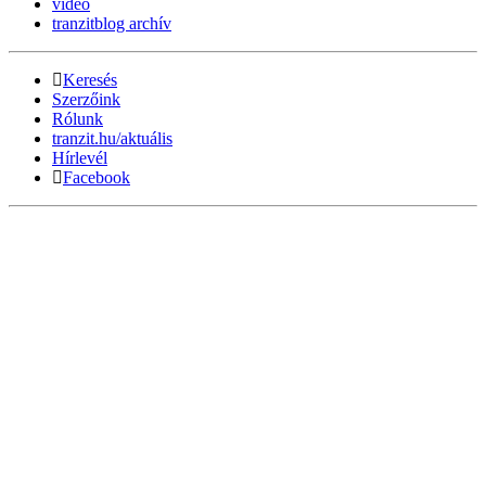
videó
tranzitblog archív
Keresés
Szerzőink
Rólunk
tranzit.hu/aktuális
Hírlevél
Facebook