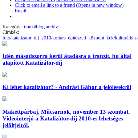
Click to email a link to a friend (Opens in new window)
Email
Kategória:
tranzitblog archív
Címkék:
fotó
/
katalizátor_díj_2010
/
kortárs_építészeti_központ_kék
/
kulturális_p
Idén másodszorra kerül átadásra a tranzit. hu által
alapított Katalizátor-díj
Ki lehet katalizátor? - Andrási Gábor a jelölésekről
Makettpárbaj, Műcsarnok, november 13 szombat.
Videointerjú a Katalizátor-díj 2010-es lehetséges
jelöltjeiről.