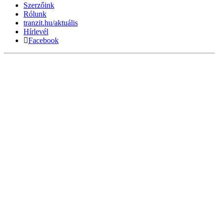
Szerzőink
Rólunk
tranzit.hu/aktuális
Hírlevél
Facebook