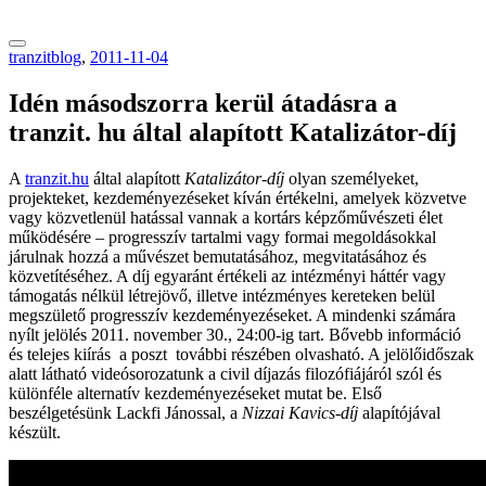
tranzitblog.hu
tranzitblog
,
2011-11-04
Idén másodszorra kerül átadásra a
tranzit. hu által alapított Katalizátor-díj
A
tranzit.hu
által alapított
Katalizátor-díj
olyan személyeket,
projekteket, kezdeményezéseket kíván értékelni, amelyek közvetve
vagy közvetlenül hatással vannak a kortárs képzőművészeti élet
működésére – progresszív tartalmi vagy formai megoldásokkal
járulnak hozzá a művészet bemutatásához, megvitatásához és
közvetítéséhez. A díj egyaránt értékeli az intézményi háttér vagy
támogatás nélkül létrejövő, illetve intézményes kereteken belül
megszülető progresszív kezdeményezéseket. A mindenki számára
nyílt jelölés 2011. november 30., 24:00-ig tart. Bővebb információ
és telejes kiírás a poszt további részében olvasható. A jelölőidőszak
alatt látható videósorozatunk a civil díjazás filozófiájáról szól és
különféle alternatív kezdeményezéseket mutat be. Első
beszélgetésünk Lackfi Jánossal, a
Nizzai Kavics-díj
alapítójával
készült.