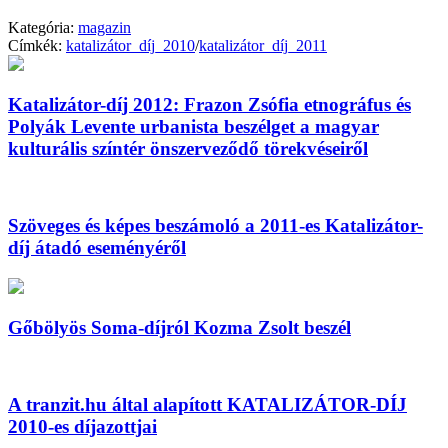
Kategória:
magazin
Címkék:
katalizátor_díj_2010
/
katalizátor_díj_2011
Katalizátor-díj 2012: Frazon Zsófia etnográfus és
Polyák Levente urbanista beszélget a magyar
kulturális színtér önszerveződő törekvéseiről
Szöveges és képes beszámoló a 2011-es Katalizátor-
díj átadó eseményéről
Gőbölyös Soma-díjról Kozma Zsolt beszél
A tranzit.hu által alapított KATALIZÁTOR-DÍJ
2010-es díjazottjai