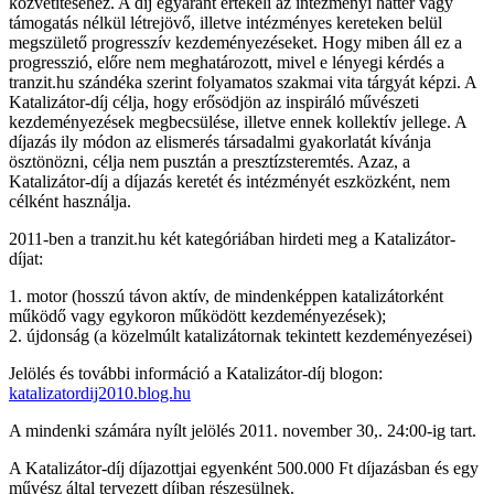
közvetítéséhez. A díj egyaránt értékeli az intézményi háttér vagy
támogatás nélkül létrejövő, illetve intézményes kereteken belül
megszülető progresszív kezdeményezéseket. Hogy miben áll ez a
progresszió, előre nem meghatározott, mivel e lényegi kérdés a
tranzit.hu szándéka szerint folyamatos szakmai vita tárgyát képzi. A
Katalizátor-díj célja, hogy erősödjön az inspiráló művészeti
kezdeményezések megbecsülése, illetve ennek kollektív jellege. A
díjazás ily módon az elismerés társadalmi gyakorlatát kívánja
ösztönözni, célja nem pusztán a presztízsteremtés. Azaz, a
Katalizátor-díj a díjazás keretét és intézményét eszközként, nem
célként használja.
2011-ben a tranzit.hu két kategóriában hirdeti meg a Katalizátor-
díjat:
1. motor (hosszú távon aktív, de mindenképpen katalizátorként
működő vagy egykoron működött kezdeményezések);
2. újdonság (a közelmúlt katalizátornak tekintett kezdeményezései)
Jelölés és további információ a Katalizátor-díj blogon:
katalizatordij2010.blog.hu
A mindenki számára nyílt jelölés 2011. november 30,. 24:00-ig tart.
A Katalizátor-díj díjazottjai egyenként 500.000 Ft díjazásban és egy
művész által tervezett díjban részesülnek.