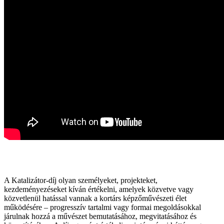
A Katalizátor-díj olyan személyeket, projekteket,
kezdeményezéseket kíván értékelni, amelyek közvetve vagy
közvetlenül hatással vannak a kortárs képzőművészeti élet
működésére – progresszív tartalmi vagy formai megoldásokkal
járulnak hozzá a művészet bemutatásához, megvitatásához és