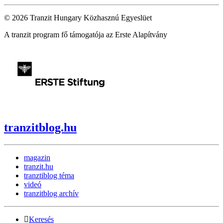
© 2026 Tranzit Hungary Közhasznú Egyeslüet
A tranzit program fő támogatója az Erste Alapítvány
tranzitblog.hu
magazin
tranzit.hu
tranztiblog téma
videó
tranzitblog archív
Keresés