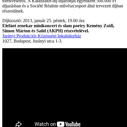
törekvéseiről. A Katalizátor-díj díjazottjai egyenként 500.000 Ft
díjazásban és a Société Réaliste művészcsoport által tervezett díjban
részesülnek.
Díjkiosztó: 2013, január 25. péntek, 19.00 óra
Elefánt zenekar minikoncert és slam poetry Kemény Zsófi,
Simon Márton és Saiid (AKPH) részvételével.
Jurányi Produkciós Közösségi Inkubátorház
1027, Budapest, Jurányi utca 1-3.