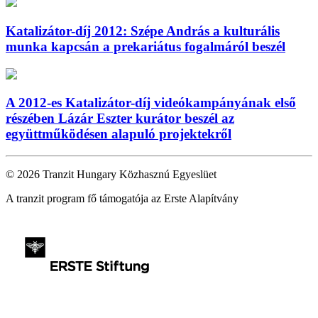
Katalizátor-díj 2012: Szépe András a kulturális
munka kapcsán a prekariátus fogalmáról beszél
A 2012-es Katalizátor-díj videókampányának első
részében Lázár Eszter kurátor beszél az
együttműködésen alapuló projektekről
© 2026 Tranzit Hungary Közhasznú Egyeslüet
A tranzit program fő támogatója az Erste Alapítvány