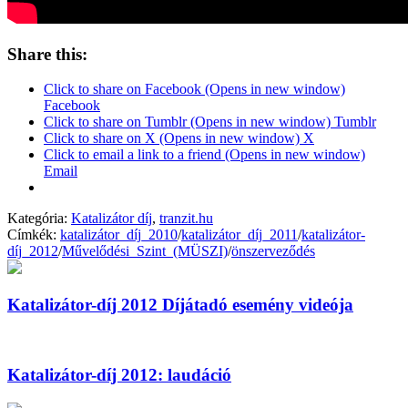
Share this:
Click to share on Facebook (Opens in new window)
Facebook
Click to share on Tumblr (Opens in new window) Tumblr
Click to share on X (Opens in new window) X
Click to email a link to a friend (Opens in new window)
Email
Kategória:
Katalizátor díj
,
tranzit.hu
Címkék:
katalizátor_díj_2010
/
katalizátor_díj_2011
/
katalizátor-
díj_2012
/
Művelődési_Szint_(MÜSZI)
/
önszerveződés
Katalizátor-díj 2012 Díjátadó esemény videója
Katalizátor-díj 2012: laudáció