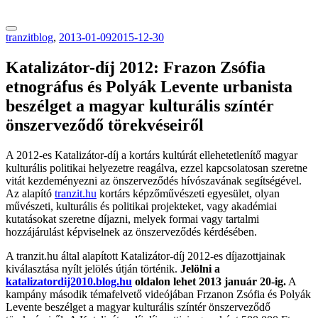
tranzitblog.hu
tranzitblog
,
2013-01-09
2015-12-30
Katalizátor-díj 2012: Frazon Zsófia
etnográfus és Polyák Levente urbanista
beszélget a magyar kulturális színtér
önszerveződő törekvéseiről
A 2012-es Katalizátor-díj a kortárs kultúrát ellehetetlenítő magyar
kulturális politikai helyezetre reagálva, ezzel kapcsolatosan szeretne
vitát kezdeményezni az önszerveződés hívószavának segítségével.
Az alapító
tranzit.hu
kortárs képzőművészeti egyesület, olyan
művészeti, kulturális és politikai projekteket, vagy akadémiai
kutatásokat szeretne díjazni, melyek formai vagy tartalmi
hozzájárulást képviselnek az önszerveződés kérdésében.
A tranzit.hu által alapított Katalizátor-díj 2012-es díjazottjainak
kiválasztása nyílt jelölés útján történik.
Jelölni a
katalizatordij2010.blog.hu
oldalon lehet 2013 január 20-ig.
A
kampány második témafelvető videójában Frzanon Zsófia és Polyák
Levente beszélget a magyar kulturális színtér önszerveződő