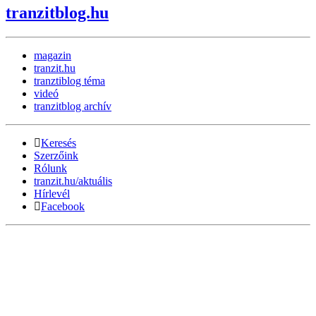
tranzitblog.hu
magazin
tranzit.hu
tranztiblog téma
videó
tranzitblog archív
Keresés
Szerzőink
Rólunk
tranzit.hu/aktuális
Hírlevél
Facebook