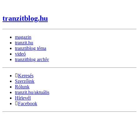
tranzitblog.hu
magazin
tranzit.hu
tranztiblog téma
videó
tranzitblog archív
Keresés
Szerzőink
Rólunk
tranzit.hu/aktuális
Hírlevél
Facebook