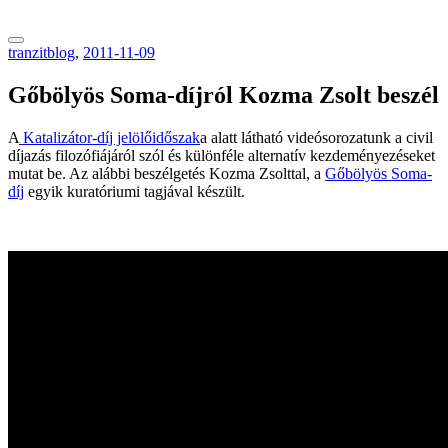
tranzitblog.hu
tranzitblog
,
2011-11-09
Gőbölyös Soma-díjról Kozma Zsolt beszél
A
Katalizátor-díj jelölőidőszak
a alatt látható videósorozatunk a civil
díjazás filozófiájáról szól és különféle alternatív kezdeményezéseket
mutat be. Az alábbi beszélgetés Kozma Zsolttal, a
Gőbölyös Soma-
díj
egyik kuratóriumi tagjával készült.