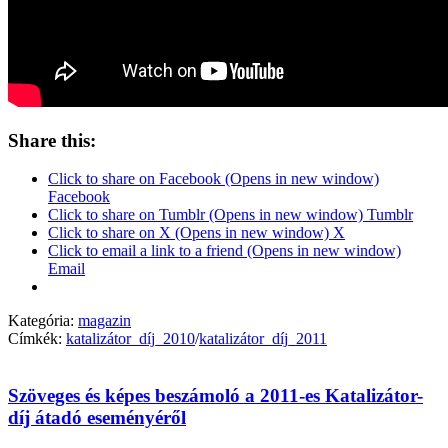
Share this:
Click to share on Facebook (Opens in new window)
Facebook
Click to share on Tumblr (Opens in new window) Tumblr
Click to share on X (Opens in new window) X
Click to email a link to a friend (Opens in new window)
Email
Kategória:
magazin
Címkék:
katalizátor_díj_2010
/
katalizátor_díj_2011
Szöveges és képes beszámoló a 2011-es Katalizátor-
díj átadó eseményéről