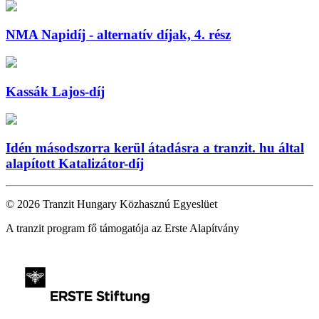
NMA Napidíj - alternatív díjak, 4. rész
Kassák Lajos-díj
Idén másodszorra kerül átadásra a tranzit. hu által
alapított Katalizátor-díj
© 2026 Tranzit Hungary Közhasznú Egyeslüet
A tranzit program fő támogatója az Erste Alapítvány