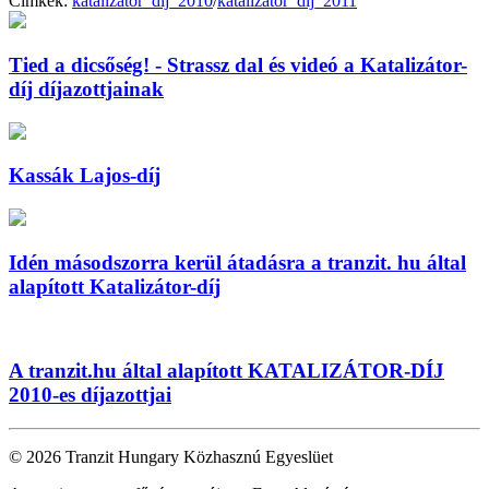
Címkék:
katalizátor_díj_2010
/
katalizátor_díj_2011
Tied a dicsőség! - Strassz dal és videó a Katalizátor-
díj díjazottjainak
Kassák Lajos-díj
Idén másodszorra kerül átadásra a tranzit. hu által
alapított Katalizátor-díj
A tranzit.hu által alapított KATALIZÁTOR-DÍJ
2010-es díjazottjai
© 2026 Tranzit Hungary Közhasznú Egyeslüet