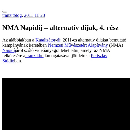
tranzitblog.hu
tranzitblog
,
2011-11-23
NMA Napidíj – alternatív díjak, 4. rész
Az alábbiakban a
Katalizátor-díj
2011-es alternatív díjakat bemutató
kampányának keretében
Nemzeti Művészetért Alapítvány
(NMA)
Napidíj
áról szóló videóanyagot lehet látni, amely az NMA
felkérésére a
tranzit.hu
támogatásával jött létre a
Periszláv
Stúdió
ban.