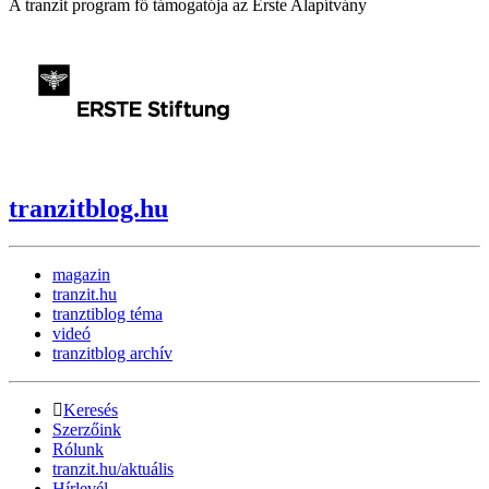
A tranzit program fő támogatója az Erste Alapítvány
tranzitblog.hu
magazin
tranzit.hu
tranztiblog téma
videó
tranzitblog archív
Keresés
Szerzőink
Rólunk
tranzit.hu/aktuális
Hírlevél