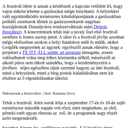
A fesztivál ötlete is annak a kérdésnek a kapcsán vetődött fel, hogy
vajon miként lehetne a garázsokat mégis kinyittatni. A helyiekkel
való együttműködés természetes kiindulópontjának a garázsokban
próbáló zenekarok tűntek (a garázszenekarok nagyban
hozzájárulnak Dunaújváros rendszerváltozás utáni
Detroit-
étoszához
). A koncerteknek tehát már a tavaly őszi első fesztivál
esetében is fontos szerep jutott. A siker és a fesztivál jövője azonban
mégis elsősorban azokon a helyi fiatalokon múlt és múlik, akiket
Gergőék megnyertek az ügynek: egyrészről annak ellenére, hogy a
projektet a
TE ITT ÁLL public art program
támogatta, sosem
valósulhatott volna meg lelkes közmunka nélkül; másrészről az
alkotó páros nem titkolt szándéka, hogy a kezdeményezést a
jövőben teljes egészében rájuk szeretné hagyni; az idei fesztivál,
mind a helyszínek, mind a blog postok kialakításában nem kis
részben az ő elgondolásaikat tükrözi.
Önkéntesek a fesztiválon. | fotó: Katarina Sevic
Tehát a fesztivál. Jelen sorok írója a szeptember 17-én és 18-án zajló
eseménysor második napján vett részt; mint megtudtam, az első,
pénteki estét ugyan elmosta az eső, de a programok nagy részét
azért megrendezték.
Szombat, három óra, verőfényes napsütés. A Városháza téren