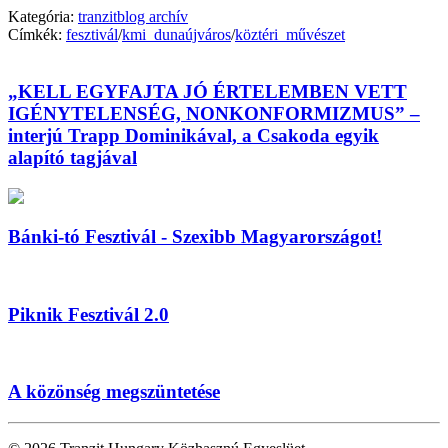
Kategória:
tranzitblog archív
Címkék:
fesztivál
/
kmi_dunaújváros
/
köztéri_művészet
„KELL EGYFAJTA JÓ ÉRTELEMBEN VETT
IGÉNYTELENSÉG, NONKONFORMIZMUS” –
interjú Trapp Dominikával, a Csakoda egyik
alapító tagjával
Bánki-tó Fesztivál - Szexibb Magyarországot!
Piknik Fesztivál 2.0
A közönség megszüntetése