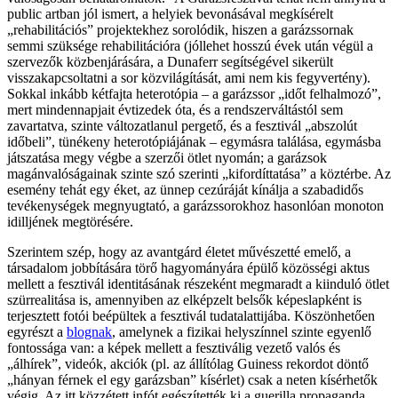
public artban jól ismert, a helyiek bevonásával megkísérelt
„rehabilitációs” projektekhez sorolódik, hiszen a garázssornak
semmi szüksége rehabilitációra (jóllehet hosszú évek után végül a
szervezők közbenjárására, a Dunaferr segítségével sikerült
visszakapcsoltatni a sor közvilágítását, ami nem kis fegyvertény).
Sokkal inkább kétfajta heterotópia – a garázssor „időt felhalmozó”,
mert mindennapjait évtizedek óta, és a rendszerváltástól sem
zavartatva, szinte változatlanul pergető, és a fesztivál „abszolút
időbeli”, tünékeny heterotópiájának – egymásra találása, egymásba
játszatása megy végbe a szerzői ötlet nyomán; a garázsok
magánvalóságainak szinte szó szerinti „kifordíttatása” a köztérbe. Az
esemény tehát egy éket, az ünnep cezúráját kínálja a szabadidős
tevékenységek megnyugtató, a garázssorokhoz hasonlóan monoton
idilljének megtörésére.
Szerintem szép, hogy az avantgárd életet művészetté emelő, a
társadalom jobbítására törő hagyományára épülő közösségi aktus
mellett a fesztivál identitásának részeként megmaradt a kiinduló ötlet
szürrealitása is, amennyiben az elképzelt belsők képeslapként is
terjesztett fotói beépültek a fesztivál tudatalattijába. Köszönhetően
egyrészt a
blognak
, amelynek a fizikai helyszínnel szinte egyenlő
fontossága van: a képek mellett a fesztiválig vezető valós és
„álhírek”, videók, akciók (pl. az állítólag Guiness rekordot döntő
„hányan férnek el egy garázsban” kísérlet) csak a neten kísérhetők
végig. Az itt közzétett infót egészítették ki a guerilla propaganda