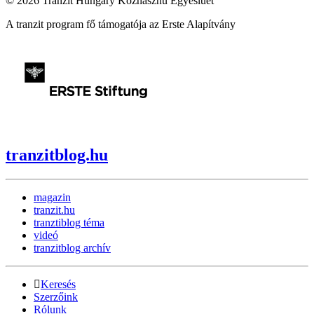
© 2026 Tranzit Hungary Közhasznú Egyeslüet
A tranzit program fő támogatója az Erste Alapítvány
tranzitblog.hu
magazin
tranzit.hu
tranztiblog téma
videó
tranzitblog archív
Keresés
Szerzőink
Rólunk