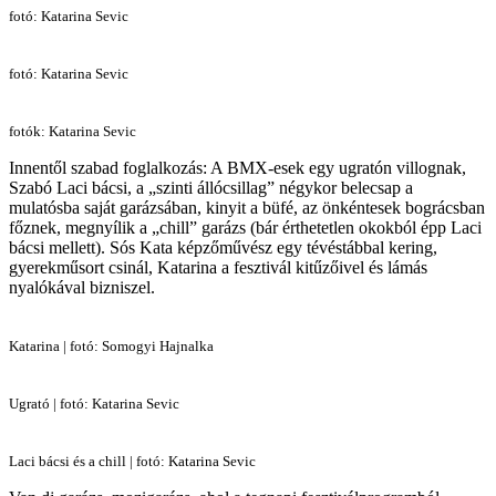
fotó: Katarina Sevic
fotó: Katarina Sevic
fotók: Katarina Sevic
Innentől szabad foglalkozás: A BMX-esek egy ugratón villognak,
Szabó Laci bácsi, a „szinti állócsillag” négykor belecsap a
mulatósba saját garázsában, kinyit a büfé, az önkéntesek bográcsban
főznek, megnyílik a „chill” garázs (bár érthetetlen okokból épp Laci
bácsi mellett). Sós Kata képzőművész egy tévéstábbal kering,
gyerekműsort csinál, Katarina a fesztivál kitűzőivel és lámás
nyalókával bizniszel.
Katarina | fotó: Somogyi Hajnalka
Ugrató | fotó: Katarina Sevic
Laci bácsi és a chill | fotó: Katarina Sevic