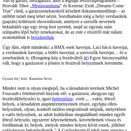
Van dj garázs, mozigarázs, ahol a tegnapi fesztiválprogramból –
Horváth Tibor „
Memoranduma
” és Keserue Zsolt „Dreams Come
True” című, a garázszenekarokról készített dokumentumfilmje – az
utóbbit ismét meg lehet nézni. Sorolhatnám még a helyi versbarátok
(pajzán) költészeti showműsorát, amelyen a szerzők neveinek
bekiabálói egy-egy üveg bort nyertek, majd az egymás után
színpadra lépő helyi zenekarokat, de az este e részéről már nálam
avatottabbak is
beszámoltak
.
Úgy tűnt, eljött mindenki: a BMX-esek haverjai, Laci bácsi haverjai,
a versbarátok haverjai, a büfés haverjai, a szervezők haverjai… és a
zenebarátok is. (Rengeteg kép a fesztiválról
itt
) Egyre bizonyosabbá
vált, hogy a garázssort a jóisten is fesztivál helyszínnek teremtette.
Gyuszi bá | fotó: Katarina Sevic
Mindez nem is olyan meglepő, ha a társadalom tereinek Michel
Foucault-i értelmezését húzzuk elő: a garázssor, ahogyan egy
fesztivál(helyszín) is, igazi
heterotópia
: ezek „…valós, létező
helyek, a társadalom alapintézményeinek részei, egyfajta ellen-
helyszínek, olyan, konkrét módon megvalósult utópiák, melyekben
a valós helyszínek, az adott kultúrában megtalálható minden egyéb
létező helyszín, egyszerre képviseltetnek, követeltetnek vissza és
fordíttatnak ki; helyek, melyek minden helyen kívül esnek, jóllehet
valóságosan behatárolhatók.” A Garázsfesztivál tehát nem annyira a