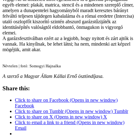
egyéb elemei: plakát, matrica, stencil és a mindenen szereplő címer,
amelyen a dunapentelei hagyományból maradt keresztes bárányt
felváltó teljesen tájidegen kabalaláma és a római eredetre (Intercisa)
utaló oszlopfőt kiszorító szintén abszurd garázstűzijáték az
identitásépítés valóságtól eldobbantó, önmagukon is vigyorgó
elemei.
A garázsfesztiválban ezért az a legjobb, hogy nyitott és zárt ajtók is
vannak. Ha kinyílnak, be lehet látni; ha nem, mindenki azt képzel
mögéjük, amit akar.
Névtelen | fotó: Somogyi Hajnalka
A szerző a Magyar Állam Kállai Ernő ösztöndíjasa.
Share this:
Click to share on Facebook (Opens in new window)
Facebook
Click to share on Tumblr (Opens in new window) Tumblr
Click to share on X (Opens in new window) X
Click to email a link to a friend (Opens in new window)
Email