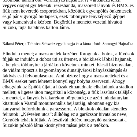
vegyes csapat gyülekezik: rezesbanda, mazsorett lányok és BMX-es
fiúk nem keveredő csoportokban, közöttük egyenpólós önkéntesek,
és jó pár vigyorgó budapesti, ezek többnyire fényképező géppel
vagy kamerával a kézben. Begördül a menetet vezetni hivatott
Suzuki, rajta hatalmas karton-láma.
Rákosi Péter, a Tehnica Schweiz egyik tagja és a láma | fotó: Somogyi Hajnalka
Elindul a menet; a mazsorettek kezében forognak a botok, a fúvósok
fújják az indulót, a dobos üti az ütemet, a biciklisek lábbal hajtanak,
a helyiek többnyire a járdákon követnek minket. Kicsit bizonytalan,
de vidám riposzt a hagyományos dunaújvárosi bányászlámpás és
fáklyás esti felvonulásokra. Ami biztos: hogy a mazsoretteket és a
BMX-eseket nem lehetett könnyű egy bolyba szervezni. Ahogy
elhagyjuk az Építők útját, a házak elmaradnak; elhaladunk a stadion
mellett; a ligetes úton megritkul a közönség, a fiúk lassúnak találják
a menetet, a lányok is takarékon pörgetnek; de azért mindannyian
kitartunk a Vasmű monumentális bejáratáig, ahonnan egy kis
kanyarral befordulunk a garázssorra. A blokkok oldalán stenciles
feliratok: „Névtelen utca”: állítólag ez a garázssor hivatalos neve,
Gergőék tehát kifújták. A fesztivál idejére megnyíló garázsokat a
Suzukin pózoló láma kicsinyített másai jelzik a tetőkön.