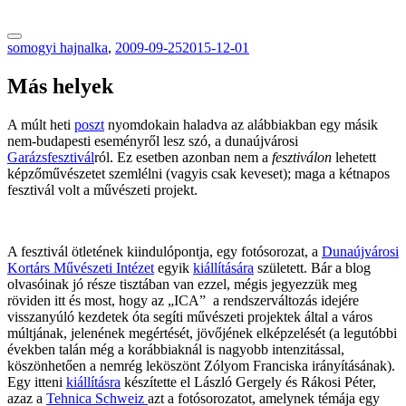
tranzitblog.hu
somogyi hajnalka
,
2009-09-25
2015-12-01
Más helyek
A múlt heti
poszt
nyomdokain haladva az alábbiakban egy másik
nem-budapesti eseményről lesz szó, a dunaújvárosi
Garázsfesztivál
ról. Ez esetben azonban nem a
fesztiválon
lehetett
képzőművészetet szemlélni (vagyis csak keveset); maga a kétnapos
fesztivál volt a művészeti projekt.
A fesztivál ötletének kiindulópontja, egy fotósorozat, a
Dunaújvárosi
Kortárs Művészeti Intézet
egyik
kiállítására
született. Bár a blog
olvasóinak jó része tisztában van ezzel, mégis jegyezzük meg
röviden itt és most, hogy az „ICA” a rendszerváltozás idejére
visszanyúló kezdetek óta segíti művészeti projektek által a város
múltjának, jelenének megértését, jövőjének elképzelését (a legutóbbi
években talán még a korábbiaknál is nagyobb intenzitással,
köszönhetően a nemrég leköszönt Zólyom Franciska irányításának).
Egy itteni
kiállításra
készítette el László Gergely és Rákosi Péter,
azaz a
Tehnica Schweiz
azt a fotósorozatot, amelynek témája egy