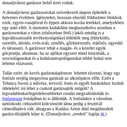
dunaújvárosi garázsor belső terei voltak.
A dunaújvárosi garázssorokat szövetkezeti alapon építették a
hetvenes években. Igénytelen, hosszan elnyúló földszintes blokkok
ezek, egyen-vasajtóval és éppen akkora kocka terekkel, amelyekben
egy autó elfér. A monoton kialakítást meghazudtolva azonban a
garázssorokat a város (elsősorban férfi-) lakói mindig is a
legváltozatosabb tevékenységekkel töltötték meg (bütykölés,
szerelés, tárolás, evés-ivás, zenélés, gőzkieresztés, rejtőzés, egyedül
és társasan). A garázssor tehát a magán- és a közélet egyik
gócpontja, ahonnan, ha az ajtókat egyszer mind kinyitnák, a
szociológusokat és a kultúrantropológusokat többé bottal sem
lehetne elzavarni.
Talán ezért, de kevés garázstulajdonost lehetett rávenni, hogy egy
fotózás erejéig megnyissa garázsát az alkotópáros előtt. Ezért a
Tehnica Sweiz a művész, tervező, fotós és egyéb barátokhoz fordult
ötletekért: mi lehet a csukott garázsajtók mögött? A
legvadabbakat/legérdekesebbeket ezután megvalósították és
fotósorozat
fomájában ki is állították. A fotózáskor a városban
tartózkodó cirkuszból kölcsönzött láma pedig a fesztivál
címerállatává vált, ahogyan a Kudász Arion által megálmodott
garázs-tűzijáték képe is. (Dunaújváros „eredeti” logója
itt
)