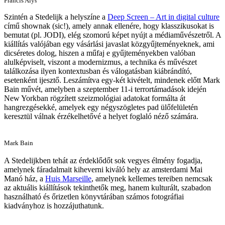
Francis Alÿ
s
Szintén a Stedelijk a helyszíne a
Deep Screen – Art in digital culture
című shownak (sic!), amely annak ellenére, hogy klasszikusokat is
bemutat (pl. JODI), elég szomorú képet nyújt a médiaművészetről. A
kiállítás valójában egy vásárlási javaslat közgyűjteményeknek, ami
dicséretes dolog, hiszen a műfaj e gyűjteményekben valóban
alulképviselt, viszont a modernizmus, a technika és művészet
találkozása ilyen kontextusban és válogatásban kiábrándító,
esetenként ijesztő. Leszámítva egy-két kivételt, mindenek előtt Mark
Bain művét, amelyben a szeptember 11-i terrortámadások idején
New Yorkban rögzített szeizmológiai adatokat formálta át
hangrezgésekké, amelyek egy négyszögletes pad ülőfelületén
keresztül válnak érzékelhetővé a helyet foglaló néző számára.
Mark Bain
A Stedelijkben tehát az érdeklődőt sok vegyes élmény fogadja,
amelynek fáradalmait kiheverni kiváló hely az amsterdami Mai
Manó ház, a
Huis Marseille
, amelynek kellemes tereiben nemcsak
az aktuális kiállítások tekinthetők meg, hanem kulturált, szabadon
használható és őrizetlen könyvtárában számos fotográfiai
kiadványhoz is hozzájuthatunk.