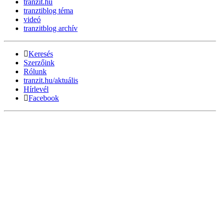
tranzit.hu
tranztiblog téma
videó
tranzitblog archív
Keresés
Szerzőink
Rólunk
tranzit.hu/aktuális
Hírlevél
Facebook