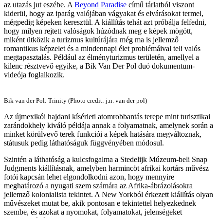
az utazás jut eszébe. A
Beyond Paradise
című tárlatból viszont
kiderül, hogy az iparág valójában vágyakat és elvárásokat termel,
mégpedig képeken keresztül. A kiállítás tehát azt próbálja felfedni,
hogy milyen rejtett valóságok húzódnak meg e képek mögött,
miként ütközik a turizmus kultúrájára még ma is jellemző
romantikus képzelet és a mindennapi élet problémáival teli valós
megtapasztalás. Például az élményturizmus területén, amellyel a
kilenc résztvevő egyike, a Bik Van Der Pol duó dokumentum-
videója foglalkozik.
Bik van der Pol: Trinity (Photo credit: j.n. van der pol)
Az újmexikói hajdani kísérleti atomrobbantás terepe mint turisztikai
zarándokhely kiváló példája annak a folyamatnak, amelynek során a
minket körülvevő terek funkciói a képek hatására megváltoznak,
státusuk pedig láthatóságuk függvényében módosul.
Szintén a láthatóság a kulcsfogalma a Stedelijk Múzeum-beli Snap
Judgments kiállításnak, amelyben harmincöt afrikai kortárs művész
fotói kapcsán lehet elgondolkodni azon, hogy mennyire
meghatározó a nyugati szem számára az Afrika-ábrázolásokra
jellemző kolonialista tekintet. A New Yorkból érkezett kiállítás olyan
művészeket mutat be, akik pontosan e tekintettel helyezkednek
szembe, és azokat a nyomokat, folyamatokat, jelenségeket