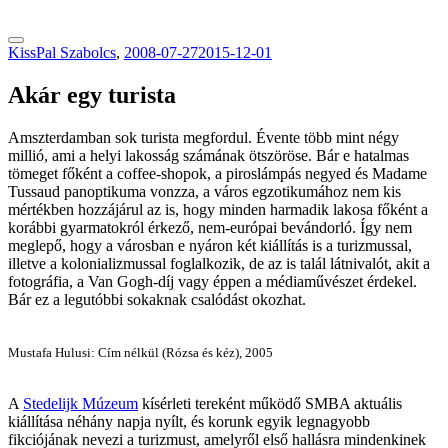
tranzitblog.hu
KissPal Szabolcs
,
2008-07-27
2015-12-01
Akár egy turista
Amszterdamban sok turista megfordul. Évente több mint négy
millió, ami a helyi lakosság számának ötszöröse. Bár e hatalmas
tömeget főként a coffee-shopok, a piroslámpás negyed és Madame
Tussaud panoptikuma vonzza, a város egzotikumához nem kis
mértékben hozzájárul az is, hogy minden harmadik lakosa főként a
korábbi gyarmatokról érkező, nem-európai bevándorló. Így nem
meglepő, hogy a városban e nyáron két kiállítás is a turizmussal,
illetve a kolonializmussal foglalkozik, de az is talál látnivalót, akit a
fotográfia, a Van Gogh-díj vagy éppen a médiaművészet érdekel.
Bár ez a legutóbbi sokaknak csalódást okozhat.
Mustafa Hulusi: Cím nélkül (Rózsa és kéz), 2005
A
Stedelijk Múzeum
kísérleti tereként működő SMBA aktuális
kiállítása néhány napja nyílt, és korunk egyik legnagyobb
fikciójának nevezi a turizmust, amelyről első hallásra mindenkinek