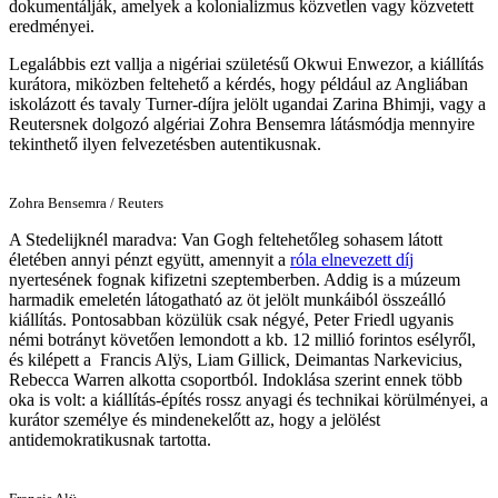
dokumentálják, amelyek a kolonializmus közvetlen vagy közvetett
eredményei.
Legalábbis ezt vallja a nigériai születésű Okwui Enwezor, a kiállítás
kurátora, miközben feltehető a kérdés, hogy például az Angliában
iskolázott és tavaly Turner-díjra jelölt ugandai Zarina Bhimji, vagy a
Reutersnek dolgozó algériai Zohra Bensemra látásmódja mennyire
tekinthető ilyen felvezetésben autentikusnak.
Zohra Bensemra / Reuters
A Stedelijknél maradva: Van Gogh feltehetőleg sohasem látott
életében annyi pénzt együtt, amennyit a
róla elnevezett díj
nyertesének fognak kifizetni szeptemberben. Addig is a múzeum
harmadik emeletén látogatható az öt jelölt munkáiból összeálló
kiállítás. Pontosabban közülük csak négyé, Peter Friedl ugyanis
némi botrányt követően lemondott a kb. 12 millió forintos esélyről,
és kilépett a Francis Alÿs, Liam Gillick, Deimantas Narkevicius,
Rebecca Warren alkotta csoportból. Indoklása szerint ennek több
oka is volt: a kiállítás-építés rossz anyagi és technikai körülményei, a
kurátor személye és mindenekelőtt az, hogy a jelölést
antidemokratikusnak tartotta.