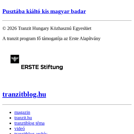
Pusztába kiáltó kis magyar badar
© 2026 Tranzit Hungary Közhasznú Egyeslüet
A tranzit program fő támogatója az Erste Alapítvány
tranzitblog.hu
magazin
tranzit.hu
tranztiblog téma
videó
tranzitblog archív