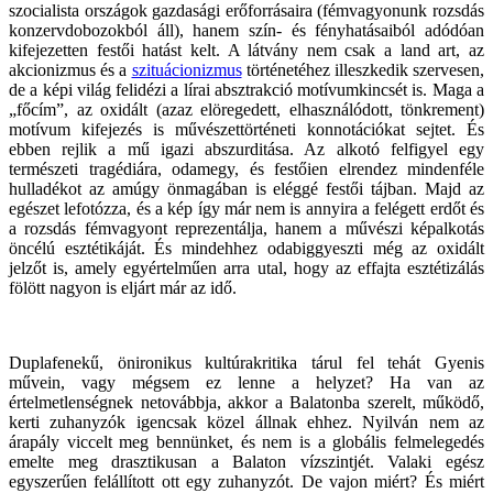
szocialista országok gazdasági erőforrásaira (fémvagyonunk rozsdás
konzervdobozokból áll), hanem szín- és fényhatásaiból adódóan
kifejezetten festői hatást kelt. A látvány nem csak a land art, az
akcionizmus és a
szituácionizmus
történetéhez illeszkedik szervesen,
de a képi világ felidézi a lírai absztrakció motívumkincsét is. Maga a
„főcím”, az oxidált (azaz elöregedett, elhasználódott, tönkrement)
motívum kifejezés is művészettörténeti konnotációkat sejtet. És
ebben rejlik a mű igazi abszurditása. Az alkotó felfigyel egy
természeti tragédiára, odamegy, és festőien elrendez mindenféle
hulladékot az amúgy önmagában is eléggé festői tájban. Majd az
egészet lefotózza, és a kép így már nem is annyira a felégett erdőt és
a rozsdás fémvagyont reprezentálja, hanem a művészi képalkotás
öncélú esztétikáját. És mindehhez odabiggyeszti még az oxidált
jelzőt is, amely egyértelműen arra utal, hogy az effajta esztétizálás
fölött nagyon is eljárt már az idő.
Duplafenekű, önironikus kultúrakritika tárul fel tehát Gyenis
művein, vagy mégsem ez lenne a helyzet? Ha van az
értelmetlenségnek netovábbja, akkor a Balatonba szerelt, működő,
kerti zuhanyzók igencsak közel állnak ehhez. Nyilván nem az
árapály viccelt meg bennünket, és nem is a globális felmelegedés
emelte meg drasztikusan a Balaton vízszintjét. Valaki egész
egyszerűen felállított ott egy zuhanyzót. De vajon miért? És miért