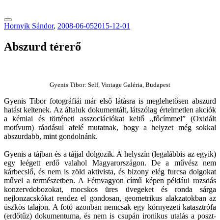
tranzitblog.hu
Hornyik Sándor
,
2008-06-05
2015-12-01
Abszurd térerő
Gyenis Tibor: Self, Vintage Galéria, Budapest
Gyenis Tibor fotográfiái már első látásra is meglehetősen abszurd
hatást keltenek. Az általuk dokumentált, látszólag értelmetlen akciók
a kémiai és történeti asszociációkat keltő „főcímmel” (Oxidált
motívum) ráadásul afelé mutatnak, hogy a helyzet még sokkal
abszurdabb, mint gondolnánk.
Gyenis a tájban és a tájjal dolgozik. A helyszín (legalábbis az egyik)
egy leégett erdő valahol Magyarországon. De a művész nem
kárbecslő, és nem is zöld aktivista, és bizony elég furcsa dolgokat
művel a természetben. A Fémvagyon című képen például rozsdás
konzervdobozokat, mocskos üres üvegeket és ronda sárga
nejlonzacskókat rendez el gondosan, geometrikus alakzatokban az
üszkös talajon. A fotó azonban nemcsak egy környezeti katasztrófa
(erdőtűz) dokumentuma, és nem is csupán ironikus utalás a poszt-