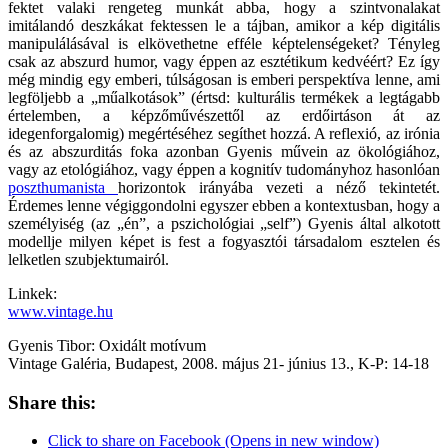
fektet valaki rengeteg munkát abba, hogy a szintvonalakat
imitálandó deszkákat fektessen le a tájban, amikor a kép digitális
manipulálásával is elkövethetne efféle képtelenségeket? Tényleg
csak az abszurd humor, vagy éppen az esztétikum kedvéért? Ez így
még mindig egy emberi, túlságosan is emberi perspektíva lenne, ami
legföljebb a „műalkotások” (értsd: kulturális termékek a legtágabb
értelemben, a képzőművészettől az erdőirtáson át az
idegenforgalomig) megértéséhez segíthet hozzá. A reflexió, az irónia
és az abszurditás foka azonban Gyenis művein az ökológiához,
vagy az etológiához, vagy éppen a kognitív tudományhoz hasonlóan
poszthumanista
horizontok irányába vezeti a néző tekintetét.
Érdemes lenne végiggondolni egyszer ebben a kontextusban, hogy a
személyiség (az „én”, a pszichológiai „self”) Gyenis által alkotott
modellje milyen képet is fest a fogyasztói társadalom esztelen és
lelketlen szubjektumairól.
Linkek:
www.vintage.hu
Gyenis Tibor: Oxidált motívum
Vintage Galéria, Budapest, 2008. május 21- június 13., K-P: 14-18
Share this:
Click to share on Facebook (Opens in new window)