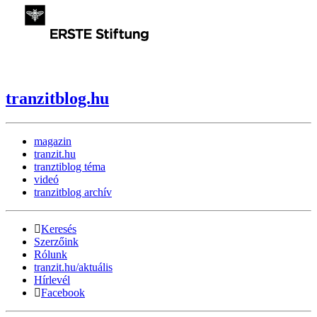
tranzitblog.hu
magazin
tranzit.hu
tranztiblog téma
videó
tranzitblog archív
Keresés
Szerzőink
Rólunk
tranzit.hu/aktuális
Hírlevél
Facebook