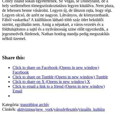
Coney Island sokan egyetértenek. Se Vegas, se Disneyland, de a
hely szellemében tömegszórakoztatásra legyen kitalálva. Nem plaza,
de lehessen benne vásárolni. Legyen új, de látszon rajta, hogy régi.
Legyen olcsó, de azért ne nagyon. Látványos, de környezetbarát.
Fából vaskarika? A kiállításon látható több száz ötlet beküldői
szerint, egyáltalán nem. Amig a népakart, a város-vezetés és a
földtulajdonos a sajtó és a nyilvánosság szine előtt egyezkedik, a
jegesmedvék fürdenek, Nathan hotdog standja pedig megszakítás
nélkül üzemel.
Share this:
Click to share on Facebook (Opens in new window)
Facebook
Click to share on Tumblr (Opens in new window) Tumblr
Click to share on X (Opens in new window) X
Click to email a link to a friend (Opens in new window)
Email
Kategória:
tranzitblog archív
Címkék:
aktivizmus
/
new_york
/
városfejlesztés
/
vizuális_kultúra