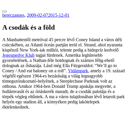
tranzitblog.hu
bereczagnes
,
2009-02-07
2015-12-01
A csodák és a föld
A Manhattentől metróval 45 percre lévő Coney Island a város déli
csücskében, az Atlanti óceán partján terül el. Strand, ahol nyaranta
kispénzű New York-iak milliói, telente pedig a hidegvíz kedvelő
Jegesmedve Klub
tagjai fürdenek. Amerika leghíresebb
gyorsételének, a Nathan-féle hotdognak és számos félig-ehető
dolognak az őshazája. Lásd még Ella Fitzgeraldot: “We’ll go to
Coney / And eat baloney on a roll”.
Vidámpark
, amely a 19. század
végétől egészen 1964-es bezárásáig a világ legnagyobb
tömegszórakoztató-helyének, a Steeplechase Parknak volt az
otthona. Amikor 1964-ben Donald Trump apukája megvette, a
hullámvasút és az óriáskerék maradt, de a csodák palotája és a
törpék végleg eltűntek. A ma a város tulajdonában lévő letarolt park
helyén egy stadion áll, a környéken pedig lakótelepek
éktelenkednek.