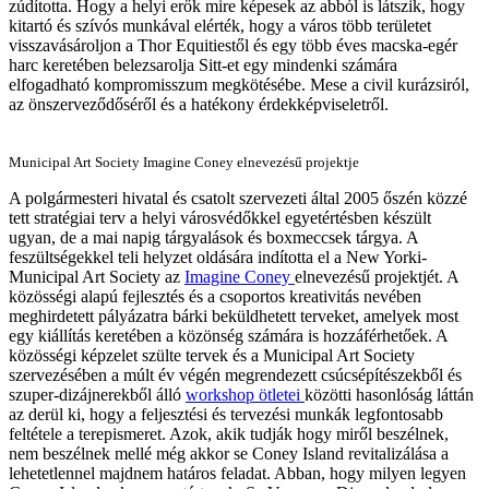
zúdította. Hogy a helyi erők mire képesek az abból is látszik, hogy
kitartó és szívós munkával elérték, hogy a város több területet
visszavásároljon a Thor Equitiestől és egy több éves macska-egér
harc keretében belezsarolja Sitt-et egy mindenki számára
elfogadható kompromisszum megkötésébe. Mese a civil kurázsiról,
az önszerveződőséről és a hatékony érdekképviseletről.
Municipal Art Society Imagine Coney elnevezésű projektje
A polgármesteri hivatal és csatolt szervezeti által 2005 őszén közzé
tett stratégiai terv a helyi városvédőkkel egyetértésben készült
ugyan, de a mai napig tárgyalások és boxmeccsek tárgya. A
feszültségekkel teli helyzet oldására indította el a New Yorki-
Municipal Art Society az
Imagine Coney
elnevezésű projektjét. A
közösségi alapú fejlesztés és a csoportos kreativitás nevében
meghirdetett pályázatra bárki beküldhetett terveket, amelyek most
egy kiállítás keretében a közönség számára is hozzáférhetőek. A
közösségi képzelet szülte tervek és a Municipal Art Society
szervezésében a múlt év végén megrendezett csúcsépítészekből és
szuper-dizájnerekből álló
workshop ötletei
közötti hasonlóság láttán
az derül ki, hogy a feljesztési és tervezési munkák legfontosabb
feltétele a terepismeret. Azok, akik tudják hogy miről beszélnek,
nem beszélnek mellé még akkor se Coney Island revitalizálása a
lehetetlennel majdnem határos feladat. Abban, hogy milyen legyen