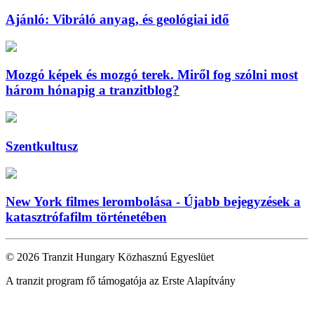
Ajánló: Vibráló anyag, és geológiai idő
Mozgó képek és mozgó terek. Miről fog szólni most
három hónapig a tranzitblog?
Szentkultusz
New York filmes lerombolása - Újabb bejegyzések a
katasztrófafilm történetében
© 2026 Tranzit Hungary Közhasznú Egyeslüet
A tranzit program fő támogatója az Erste Alapítvány