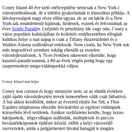
Coney Island 40 éve tartó mélyrepülése nemcsak a New York-i
városrombolásnak, de a túlélési gyakorlatnak is klasszikus példája. A
látványosságok nagy része elűnt ugyan, de az ott lakók és a New
York-iak rendületlenül kijárnak, fürdenek, esznek és felvonulnak az
éves
Szirén Paradé
n. Leépülés és pénzhiány ide vagy oda, Coney a
város populáris kultúrájában és kollektív emlékezetében elfoglalt
kultikus helye a mai napig is csak a Tiffany ékszerüzlettel és a
Waldor-Astoria szállodával vetekszik. Nem csoda, ha New York sok
más negyedével szemben sokáig ellenállt az esztelen
városfejlesztésnek. A 70-es években sikeresen elkerülte, hogy
kaszinó-paradicsommá, a 80-as évek végén pedig hogy egy
szupermodern mega-vidámparkká váljon.
Coney Island mai képe
Coney non coronat és hogy mennyire nem, az az elmúlt években
zajló újabb városfejlesztési tervek ismeretében válik csak láthatóvá.
A baj akkor kezdődött, mikor az évezred elején Joe Sitt, a Thor
Equities tulajdonosa elkezdte felvásárolni az egykori vidámpark
környékén lévő területek. Amikor szellőztetni kezdte, hogy luxus-
lakóparkok, négycsillagos szállodák, multiplexek és puccos
bevásárlóköpontok építésre készül, előbb a helyi városvédő
szervezetek, aztán a polgármesteri hivatal haragját is magára