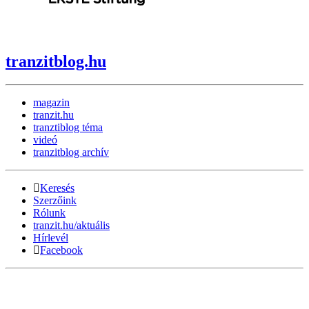
tranzitblog.hu
magazin
tranzit.hu
tranztiblog téma
videó
tranzitblog archív
Keresés
Szerzőink
Rólunk
tranzit.hu/aktuális
Hírlevél
Facebook