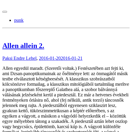
tranzitblog.hu
punk
Allen allein 2.
Paksi Endre Lehel
,
2016-01-20
2016-01-21
Allen egyedül maradt. (Szeretői voltak.) Festészetében azt fejti ki,
ami Dzsan-panoptikumainak az ősélménye lett: az önmagától másik
testbe elválasztott kétségbeesését. A klasszikus szobrászatból
kölcsönözve formailag, a klasszikus mitológiából tartalmilag merítve
a panoptikumban főszereplő Galathea alá, a szobor bálvánnyá
válásának jelzéseként kerül a piedesztál. Ez már a hetvenes évekbeli
festményeken óriásira nő, ahol (fej nélküli, antik torzó) táncosnők
jelennek meg rajta. A piedesztálból egyenesen sziklaszirt lesz,
gyakran kettő, tükörszimmetrikusan a képtér előterében, s az
egyiken a vágyott, a másikon a vágyódó helyezkedik el – közöttük
egyre mélyebben tátong a szakadék. A piedesztál aztán lehet oszlop
vagy hegycsúcs, épülettömb, karcsú kúp is. A vágyott különféle
formákat, leginkább táncosnőét és szobortorzóét ölti, a vágyó a