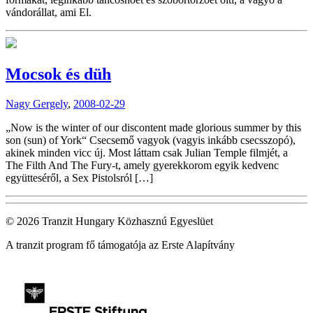
vándorállat, ami El.
Mocsok és düh
Nagy Gergely
,
2008-02-29
„Now is the winter of our discontent made glorious summer by this
son (sun) of York“ Csecsemő vagyok (vagyis inkább csecsszopó),
akinek minden vicc új. Most láttam csak Julian Temple filmjét, a
The Filth And The Fury-t, amely gyerekkorom egyik kedvenc
együtteséről, a Sex Pistolsról […]
© 2026 Tranzit Hungary Közhasznú Egyeslüet
A tranzit program fő támogatója az Erste Alapítvány