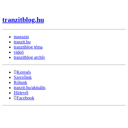
tranzitblog.hu
magazin
tranzit.hu
tranztiblog téma
videó
tranzitblog archív
Keresés
Szerzőink
Rólunk
tranzit.hu/aktuális
Hírlevél
Facebook