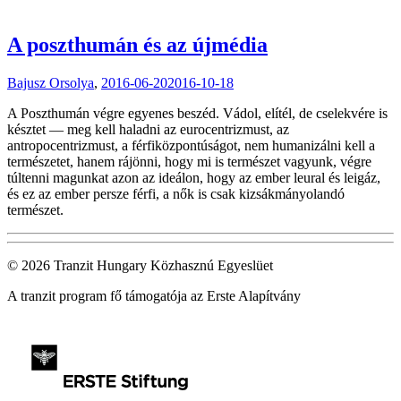
A poszthumán és az újmédia
Bajusz Orsolya
,
2016-06-20
2016-10-18
A Poszthumán végre egyenes beszéd. Vádol, elítél, de cselekvére is
késztet — meg kell haladni az eurocentrizmust, az
antropocentrizmust, a férfiközpontúságot, nem humanizálni kell a
természetet, hanem rájönni, hogy mi is természet vagyunk, végre
túltenni magunkat azon az ideálon, hogy az ember leural és leigáz,
és ez az ember persze férfi, a nők is csak kizsákmányolandó
természet.
© 2026 Tranzit Hungary Közhasznú Egyeslüet
A tranzit program fő támogatója az Erste Alapítvány