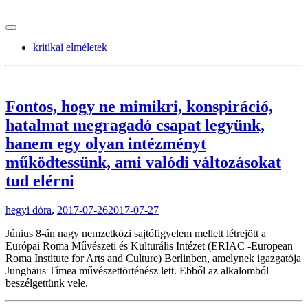
tranzitblog.hu
kritikai elméletek
Fontos, hogy ne mimikri, konspiráció,
hatalmat megragadó csapat legyünk,
hanem egy olyan intézményt
működtessünk, ami valódi változásokat
tud elérni
hegyi dóra
,
2017-07-26
2017-07-27
Június 8-án nagy nemzetközi sajtófigyelem mellett létrejött a
Európai Roma Művészeti és Kulturális Intézet (ERIAC -European
Roma Institute for Arts and Culture) Berlinben, amelynek igazgatója
Junghaus Tímea művészettörténész lett. Ebből az alkalomból
beszélgettünk vele.