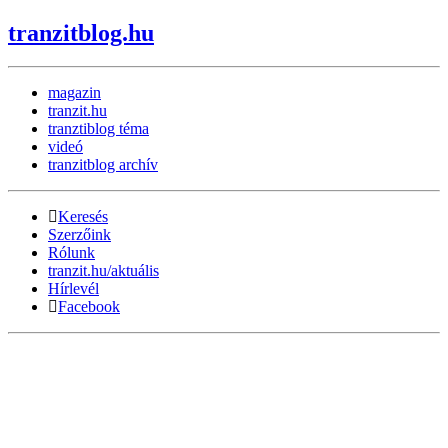
tranzitblog.hu
magazin
tranzit.hu
tranztiblog téma
videó
tranzitblog archív
Keresés
Szerzőink
Rólunk
tranzit.hu/aktuális
Hírlevél
Facebook