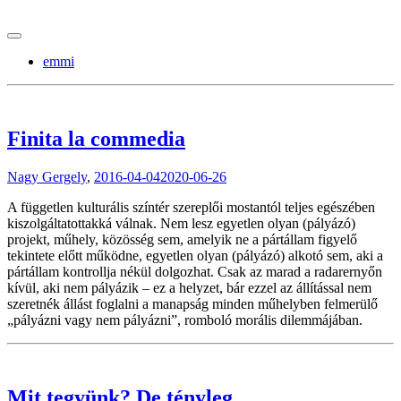
tranzitblog.hu
emmi
Finita la commedia
Nagy Gergely
,
2016-04-04
2020-06-26
A független kulturális színtér szereplői mostantól teljes egészében
kiszolgáltatottakká válnak. Nem lesz egyetlen olyan (pályázó)
projekt, műhely, közösség sem, amelyik ne a pártállam figyelő
tekintete előtt működne, egyetlen olyan (pályázó) alkotó sem, aki a
pártállam kontrollja nékül dolgozhat. Csak az marad a radarernyőn
kívül, aki nem pályázik – ez a helyzet, bár ezzel az állítással nem
szeretnék állást foglalni a manapság minden műhelyben felmerülő
„pályázni vagy nem pályázni”, romboló morális dilemmájában.
Mit tegyünk? De tényleg.