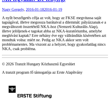
Nagy Gergely
,
2016-01-18
2016-01-19
A nyílt beszélgetés célja az volt, hogy az FKSE megvitassa saját
tagságával, illetve megossza barátaival a dilemmát: pályázzanak-e a
megváltozott összetételű NKA-hoz (Nemzeti Kulturális Alap),
illetve jelöljenek-e tagokat abba az NKA-kuratóriumba, amelybe
meghívást kaptak? Erre néhány éve egy vállrándítás kíséretében azt
mondtuk volna: miért ne. Pedig az NKA akkor sem volt
problémamentes. Ma viszont az a helyzet, hogy gyakorlatilag nincs
NKA, csak probléma.
© 2026 Tranzit Hungary Közhasznú Egyeslüet
A tranzit program fő támogatója az Erste Alapítvány