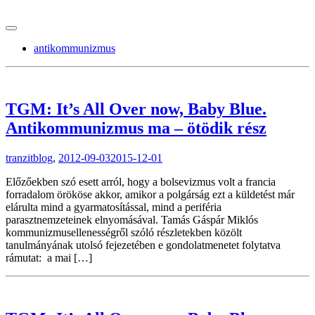
tranzitblog.hu
antikommunizmus
TGM: It’s All Over now, Baby Blue.
Antikommunizmus ma – ötödik rész
tranzitblog
,
2012-09-03
2015-12-01
Előzőekben szó esett arról, hogy a bolsevizmus volt a francia
forradalom örököse akkor, amikor a polgárság ezt a küldetést már
elárulta mind a gyarmatosítással, mind a periféria
parasztnemzeteinek elnyomásával. Tamás Gáspár Miklós
kommunizmusellenességről szóló részletekben közölt
tanulmányának utolsó fejezetében e gondolatmenetet folytatva
rámutat: a mai […]