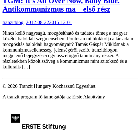
TGM: It’s All Over Now, Baby Blue.
Antikommunizmus ma – első rész
tranzitblog
,
2012-08-22
2015-12-01
Nincs kellő nagyságú, mozgósítható és tudatos tömeg a magyar
közélet baloldali szegmensében. Pontosan mi blokkolja a társadalmi
mozgósítás baloldali hagyományait? Tamás Gáspár Miklósnak a
kommunizmusellenesség jelenségéről szóló, tranzitblogon
megjelenő bejegyzései egy összefüggő tanulmány részei. A
részletekben közölt szöveg a kommunizmus mint szitokszó és a
kulturális […]
© 2026 Tranzit Hungary Közhasznú Egyeslüet
A tranzit program fő támogatója az Erste Alapítvány