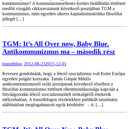
kommunizmus? A kommunizmusellenes kortárs beállítódás történeti
eredőit vizsgáló cikksorozatunk következő posztjában TGM a
kommunizmus, mint egyetlen sikeres kapitalizmuskritika filozófiai
jellegét […]
TGM: It’s All Over now, Baby Blue.
Antikommunizmus ma – második rész
tranzitblog
,
2012-08-23
2015-12-01
Kevesen gondolnánk, hogy a létező szocializmus volt Kelet Európa
egyetlen polgári korszaka. Tamás Gáspár Miklós
antikommunizmusról szóló posztjainak következő részében a
filozófiai kommunizmus történeti ellentmondásossága kapcsán a
fölvilágosodás létező szocializmusbeli örökségéről értekezik
mélyrehatóan. A tranzitblogon részletekben publikált tanulmány
alábbiakban megfogalmazott egyik kérdésére – ti. […]