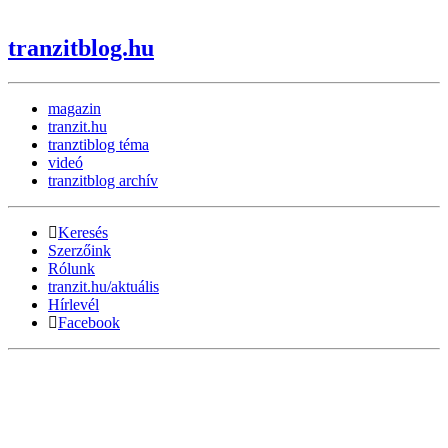
tranzitblog.hu
magazin
tranzit.hu
tranztiblog téma
videó
tranzitblog archív
Keresés
Szerzőink
Rólunk
tranzit.hu/aktuális
Hírlevél
Facebook