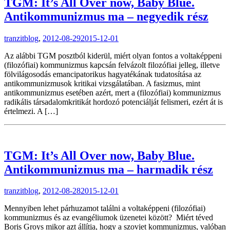
TGM: It’s All Over now, Baby Blue.
Antikommunizmus ma – negyedik rész
tranzitblog
,
2012-08-29
2015-12-01
Az alábbi TGM posztból kiderül, miért olyan fontos a voltaképpeni
(filozófiai) kommunizmus kapcsán felvázolt filozófiai jelleg, illetve
fölvilágosodás emancipatorikus hagyatékának tudatosítása az
antikommunizmusok kritikai vizsgálatában. A fasizmus, mint
antikommunizmus esetében azért, mert a (filozófiai) kommunizmus
radikális társadalomkritikát hordozó potenciálját felismeri, ezért át is
értelmezi. A […]
TGM: It’s All Over now, Baby Blue.
Antikommunizmus ma – harmadik rész
tranzitblog
,
2012-08-28
2015-12-01
Mennyiben lehet párhuzamot találni a voltaképpeni (filozófiai)
kommunizmus és az evangéliumok üzenetei között? Miért téved
Boris Groys mikor azt állítja, hogy a szovjet kommunizmus, valóban