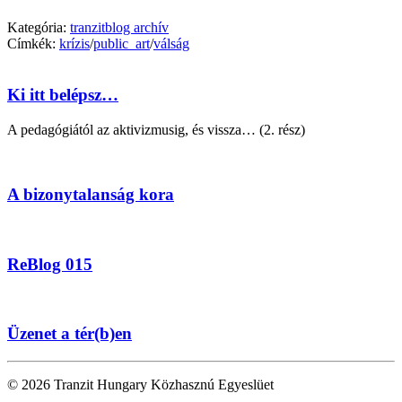
Kategória:
tranzitblog archív
Címkék:
krízis
/
public_art
/
válság
Ki itt belépsz…
A pedagógiától az aktivizmusig, és vissza… (2. rész)
A bizonytalanság kora
ReBlog 015
Üzenet a tér(b)en
© 2026 Tranzit Hungary Közhasznú Egyeslüet