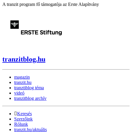
A tranzit program fő támogatója az Erste Alapítvány
tranzitblog.hu
magazin
tranzit.hu
tranztiblog téma
videó
tranzitblog archív
Keresés
Szerzőink
Rólunk
tranzit.hu/aktuális