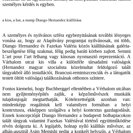
személyes kérdés is egyben.
a kiss, a hat, a stamp Diango Hernandez kiállítása
A személyes és nyilvános szféra egybenyitásának további lényeges
vonása az, hogy az Alapítvány programjai nyilvánosak, mi több,
Diango Hernandez és Fazekas Valéria közös kiállításának galéria-
beszélgetése félig szakmai, félig pedig baráti körben zajlott. Semmi
L’art pour l’art felhang vagy kínosan nyomasztó reprezentáció. A
Várhalom utcai kis villa a különféle társadalmi valóságok
(Hernandez magyar szocialista közelmultat feldolgozó talált
tárgyakból álló installációi, Brancusi-reminiszcenciák és a látogatók
testett öltött valósága) találkozásának otthonos színtere.
Fontos kiemelni, hogy Buchberggel ellentétben a Vérhalom utcában
nem gyűjteményépítés zajlik, a képzőművészek munkáik
tulajdonjogát megtarthatják. Kötelezettségük azonban van:
mindenképp reagálniuk kell valamilyen formában a helyi
kontextusra, ekképpen szolgálva a helyi kontextus gazdagodását.
Ennek koncepcióját Diango Hernandez a budapesti bolhapiacokon
talált tárgyak valamint Fazekas Valériával történő együttműködése
révén dolgozta ki. A legújabb, holnap nyíló kiállítás művésze, az
albán-ausztrál Asim Memishi pedig a konkrét helyszín, a Vérhalom