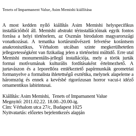
Tenets of Imparmanent Value, Asim Memishi kiállítása
A most kedden nyíló kiállítás Asim Memishi helyspecifikus
installációiból áll. Memishi abstrakt térinstallációinak egyik fontos
forrása a helyi történelem, az Oszmán birodalom magyarországi
vonatkozásai. A tematika kortársművészeti felvetése korántsem
anakronisztikus, Vérhalom utcában szinte megkerülhetetlen
jellegzetességként van fizikailag jelen a történelmi múltidő. Erre utal
Memishi monumentális-jellegű installációja, mely a török jurták
formai motívumának kulturális fordításaként értelmezhető. A
jurtavászon és a leporellóra emlékeztető papírmunkák geometriai
formanyelve a formalista ihletettségű esztétika, melynek alapeleme a
háromszög és ennek a kevésbé rigorózusan horror vacui-t idéző
ornamentikus labirintusai.
Kiállítás: Asim Memishi, Tenets of Imparnanent Value
Megnyitó: 2011.02.22. 18.00.-20.00-ig.
Cím: Vérhalom utca 27/c, Budapest 1025
Nyitvatartás: előzetes bejelentkezés alapján