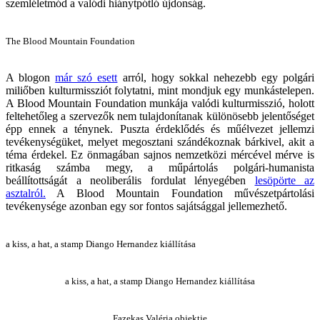
szemléletmód a valódi hiánytpótló újdonság.
The Blood Mountain Foundation
A blogon
már szó esett
arról, hogy sokkal nehezebb egy polgári
miliőben kulturmissziót folytatni, mint mondjuk egy munkástelepen.
A Blood Mountain Foundation munkája valódi kulturmisszió, holott
feltehetőleg a szervezők nem tulajdonítanak különösebb jelentőséget
épp ennek a ténynek. Puszta érdeklődés és műélvezet jellemzi
tevékenységüket, melyet megosztani szándékoznak bárkivel, akit a
téma érdekel. Ez önmagában sajnos nemzetközi mércével mérve is
ritkaság számba megy, a műpártolás polgári-humanista
beállítottságát a neoliberális fordulat lényegében
lesöpörte az
asztalról.
A Blood Mountain Foundation művészetpártolási
tevékenysége azonban egy sor fontos sajátsággal jellemezhető.
a kiss, a hat, a stamp Diango Hernandez kiállítása
a kiss, a hat, a stamp Diango Hernandez kiállítása
Fazekas Valéria objektje