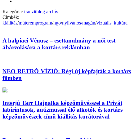
Kategória:
tranzitblog archív
Címkék:
kiállítás
/
műteremprogram
/
ngo
/
nyilvános/magán
/
vizuális_kultúra
A halpiaci Vénusz – esettanulmány a női test
ábárzolására a kortárs reklámban
NEO-RETRÓ-VÍZIÓ: Régi-új képfajták a kortárs
filmben
Interjú Tarr Hajnalka képzőművésszel a Privát
labirintusok, autizmussal élő alkotók és kortárs
képzőművészek című kiállítás kurátorával