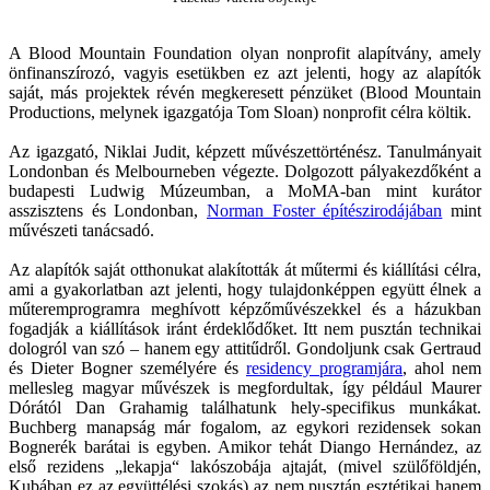
A Blood Mountain Foundation olyan nonprofit alapítvány, amely
önfinanszírozó, vagyis esetükben ez azt jelenti, hogy az alapítók
saját, más projektek révén megkeresett pénzüket (Blood Mountain
Productions, melynek igazgatója Tom Sloan) nonprofit célra költik.
Az igazgató, Niklai Judit, képzett művészettörténész. Tanulmányait
Londonban és Melbourneben végezte. Dolgozott pályakezdőként a
budapesti Ludwig Múzeumban, a MoMA-ban mint kurátor
asszisztens és Londonban,
Norman Foster építészirodájában
mint
művészeti tanácsadó.
Az alapítók saját otthonukat alakították át műtermi és kiállítási célra,
ami a gyakorlatban azt jelenti, hogy tulajdonképpen együtt élnek a
műteremprogramra meghívott képzőművészekkel és a házukban
fogadják a kiállítások iránt érdeklődőket. Itt nem pusztán technikai
dologról van szó – hanem egy attitűdről. Gondoljunk csak Gertraud
és Dieter Bogner személyére és
residency programjára
, ahol nem
mellesleg magyar művészek is megfordultak, így például Maurer
Dórától Dan Grahamig találhatunk hely-specifikus munkákat.
Buchberg manapság már fogalom, az egykori rezidensek sokan
Bognerék barátai is egyben. Amikor tehát Diango Hernández, az
első rezidens „lekapja“ lakószobája ajtaját, (mivel szülőföldjén,
Kubában ez az együttélési szokás) az nem pusztán esztétikai hanem