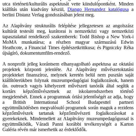
utca történeti/kulturális aspektusát vette kiindulópontként. Minden
kiállítás után kiadvány készül,
Diango Hernandez katalógusa
a
berlini Distanz Verlag gondozásában jelent meg.
Az Alapítvány strukturális felépítése jellegzetesen az angolszász
kultúrát testesíti meg, kurátorai is nemzetközi vagy nemzetközi
tapasztalattal rendelkező szakemberek: Todd Bishop a New York-i
MoMA munkatársa; a részben magyar származású Edwin
Heathcote, a Financial Times építészetkritikusa; és Pigniczky Réka
újságíró, dokumentumfilm-rendező.
A nonprofit jelleg korántsem elhanyagolható aspektusa az oktatási
projektek központi jelenléte. Az Alapítvány művészetoktatási
projekteket finanszíroz, melynek keretén belül nem pusztán saját
kiállítóterükben folynak muzeumpedagógiai foglalkozások, hanem
ún. outreach vagyis kihelyezett művészeti tanórák által segítik a
kortárs képzőművészetnek az iskolarendszerben történő
megjelenését. Ennek a programnak óriási jelentőségét az adja, hogy
a British International School Budapesttel partneri
együttműködésben megvalósuló programok során maguk a rezidens
képzőművészek tartanak képzőművészeti foglalkozásokat a
gyerekeknek. Mindemellett az Alapítvány muzeumpedagógussal is
együttműködik, Váradi Panni korábbi tevékenységét a Karton
Galéria révén már ismerhetik az érdeklődők.