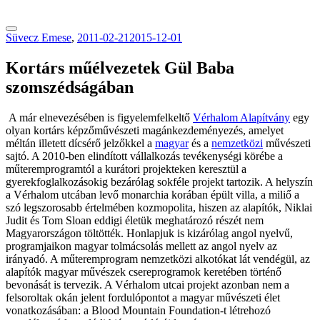
tranzitblog.hu
Süvecz Emese
,
2011-02-21
2015-12-01
Kortárs műélvezetek Gül Baba
szomszédságában
A már elnevezésében is figyelemfelkeltő
Vérhalom Alapítvány
egy
olyan kortárs képzőművészeti magánkezdeményezés, amelyet
méltán illetett dícsérő jelzőkkel a
magyar
és a
nemzetközi
művészeti
sajtó. A 2010-ben elindított vállalkozás tevékenységi körébe a
műteremprogramtól a kurátori projekteken keresztül a
gyerekfoglalkozásokig bezárólag sokféle projekt tartozik. A helyszín
a Vérhalom utcában levő monarchia korában épült villa, a miliő a
szó legszorosabb értelmében kozmopolita, hiszen az alapítók, Niklai
Judit és Tom Sloan eddigi életük meghatározó részét nem
Magyarországon töltötték. Honlapjuk is kizárólag angol nyelvű,
programjaikon magyar tolmácsolás mellett az angol nyelv az
irányadó. A műteremprogram nemzetközi alkotókat lát vendégül, az
alapítók magyar művészek csereprogramok keretében történő
bevonását is tervezik. A Vérhalom utcai projekt azonban nem a
felsoroltak okán jelent fordulópontot a magyar művészeti élet
vonatkozásában: a Blood Mountain Foundation-t létrehozó