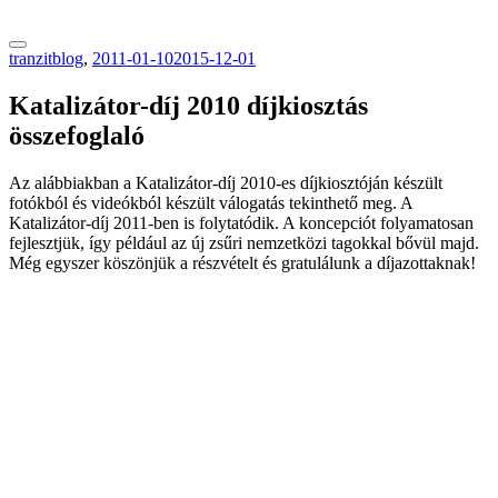
tranzitblog.hu
tranzitblog
,
2011-01-10
2015-12-01
Katalizátor-díj 2010 díjkiosztás
összefoglaló
Az alábbiakban a Katalizátor-díj 2010-es díjkiosztóján készült
fotókból és videókból készült válogatás tekinthető meg. A
Katalizátor-díj 2011-ben is folytatódik. A koncepciót folyamatosan
fejlesztjük, így például az új zsűri nemzetközi tagokkal bővül majd.
Még egyszer köszönjük a részvételt és gratulálunk a díjazottaknak!