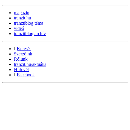
magazin
tranzit.hu
tranztiblog téma
videó
tranzitblog archív
Keresés
Szerzőink
Rólunk
tranzit.hu/aktuális
Hírlevél
Facebook