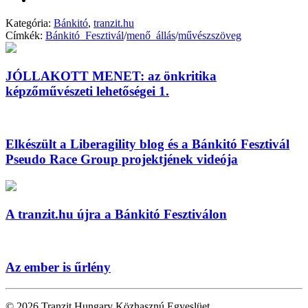
Kategória:
Bánkitó
,
tranzit.hu
Címkék:
Bánkitó_Fesztivál
/
menő_állás
/
művészszöveg
JÓLLAKOTT MENET: az önkritika
képzőművészeti lehetőségei 1.
Elkészült a Liberagility blog és a Bánkitó Fesztivál
Pseudo Race Group projektjének videója
A tranzit.hu újra a Bánkitó Fesztiválon
Az ember is űrlény
© 2026 Tranzit Hungary Közhasznú Egyeslüet