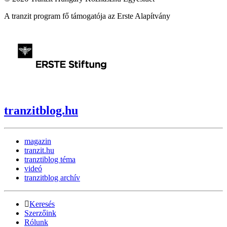
A tranzit program fő támogatója az Erste Alapítvány
tranzitblog.hu
magazin
tranzit.hu
tranztiblog téma
videó
tranzitblog archív
Keresés
Szerzőink
Rólunk