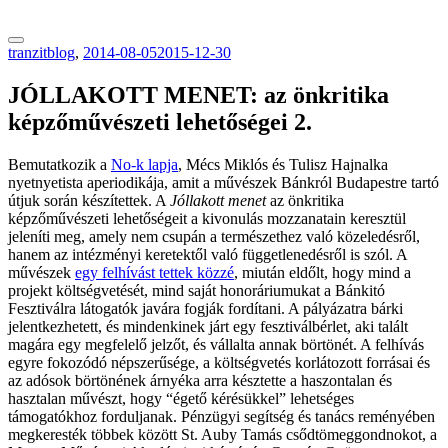
tranzitblog.hu
tranzitblog
,
2014-08-05
2015-12-30
JÓLLAKOTT MENET: az önkritika
képzőművészeti lehetőségei 2.
Bemutatkozik a
No-k lapja
, Mécs Miklós és Tulisz Hajnalka
nyetnyetista aperiodikája, amit a művészek Bánkról Budapestre tartó
útjuk során készítettek. A
Jóllakott menet
az önkritika
képzőművészeti lehetőségeit a kivonulás mozzanatain keresztül
jeleníti meg, amely nem csupán a természethez való közeledésről,
hanem az intézményi keretektől való függetlenedésről is szól. A
művészek
egy felhívást tettek közzé
, miután eldőlt, hogy mind a
projekt költségvetését, mind saját honoráriumukat a Bánkitó
Fesztiválra látogatók javára fogják fordítani. A pályázatra bárki
jelentkezhetett, és mindenkinek járt egy fesztiválbérlet, aki talált
magára egy megfelelő jelzőt, és vállalta annak börtönét. A felhívás
egyre fokozódó népszerűsége, a költségvetés korlátozott forrásai és
az adósok börtönének árnyéka arra késztette a haszontalan és
hasztalan művészt, hogy “égető kérésükkel” lehetséges
támogatókhoz forduljanak. Pénzügyi segítség és tanács reményében
megkeresték többek között St. Auby Tamás csődtömeggondnokot, a