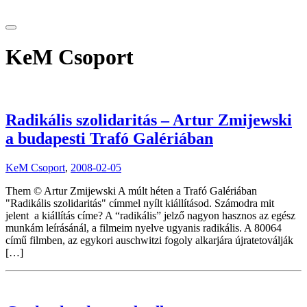
tranzitblog.hu
KeM Csoport
Radikális szolidaritás – Artur Zmijewski
a budapesti Trafó Galériában
KeM Csoport
,
2008-02-05
Them © Artur Zmijewski A múlt héten a Trafó Galériában
"Radikális szolidaritás" címmel nyílt kiállításod. Számodra mit
jelent a kiállítás címe? A “radikális” jelző nagyon hasznos az egész
munkám leírásánál, a filmeim nyelve ugyanis radikális. A 80064
című filmben, az egykori auschwitzi fogoly alkarjára újratetoválják
[…]