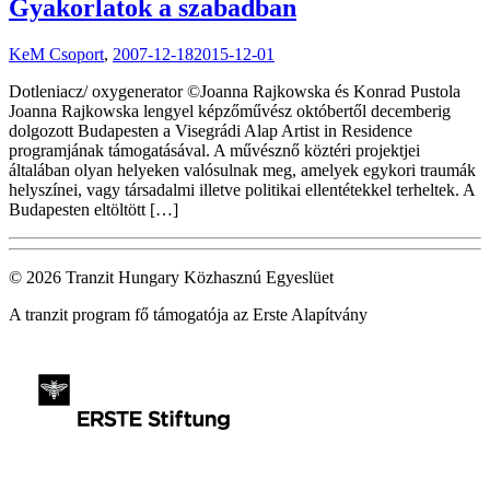
Gyakorlatok a szabadban
KeM Csoport
,
2007-12-18
2015-12-01
Dotleniacz/ oxygenerator ©Joanna Rajkowska és Konrad Pustola
Joanna Rajkowska lengyel képzőművész októbertől decemberig
dolgozott Budapesten a Visegrádi Alap Artist in Residence
programjának támogatásával. A művésznő köztéri projektjei
általában olyan helyeken valósulnak meg, amelyek egykori traumák
helyszínei, vagy társadalmi illetve politikai ellentétekkel terheltek. A
Budapesten eltöltött […]
© 2026 Tranzit Hungary Közhasznú Egyeslüet
A tranzit program fő támogatója az Erste Alapítvány