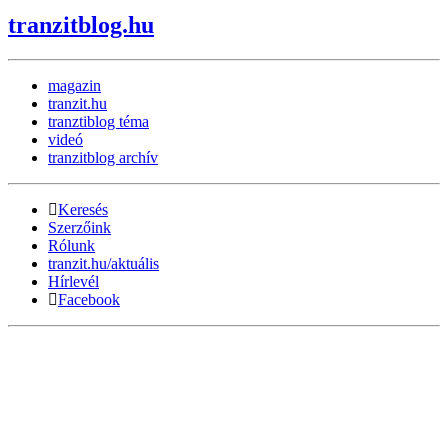
tranzitblog.hu
magazin
tranzit.hu
tranztiblog téma
videó
tranzitblog archív
Keresés
Szerzőink
Rólunk
tranzit.hu/aktuális
Hírlevél
Facebook