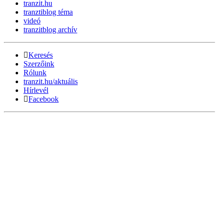
tranzit.hu
tranztiblog téma
videó
tranzitblog archív
Keresés
Szerzőink
Rólunk
tranzit.hu/aktuális
Hírlevél
Facebook