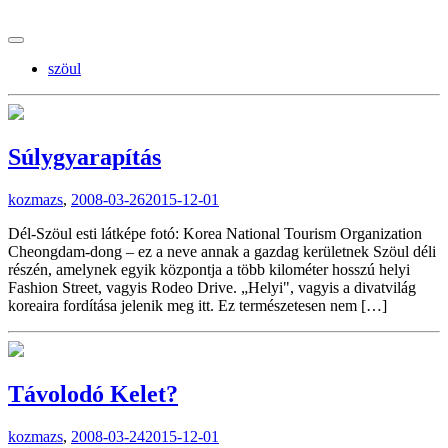
tranzitblog.hu
szöul
Súlygyarapítás
kozmazs
,
2008-03-26
2015-12-01
Dél-Szöul esti látképe fotó: Korea National Tourism Organization
Cheongdam-dong – ez a neve annak a gazdag kerületnek Szöul déli
részén, amelynek egyik központja a több kilométer hosszú helyi
Fashion Street, vagyis Rodeo Drive. „Helyi", vagyis a divatvilág
koreaira fordítása jelenik meg itt. Ez természetesen nem […]
Távolodó Kelet?
kozmazs
,
2008-03-24
2015-12-01