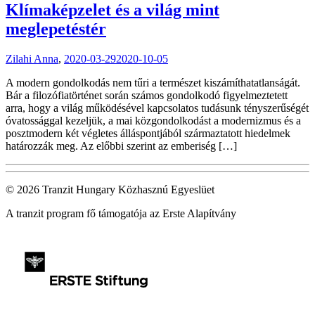
Klímaképzelet és a világ mint
meglepetéstér
Zilahi Anna
,
2020-03-29
2020-10-05
A modern gondolkodás nem tűri a természet kiszámíthatatlanságát.
Bár a filozófiatörténet során számos gondolkodó figyelmeztetett
arra, hogy a világ működésével kapcsolatos tudásunk tényszerűségét
óvatossággal kezeljük, a mai közgondolkodást a modernizmus és a
posztmodern két végletes álláspontjából származtatott hiedelmek
határozzák meg. Az előbbi szerint az emberiség […]
© 2026 Tranzit Hungary Közhasznú Egyeslüet
A tranzit program fő támogatója az Erste Alapítvány