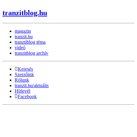
tranzitblog.hu
magazin
tranzit.hu
tranztiblog téma
videó
tranzitblog archív
Keresés
Szerzőink
Rólunk
tranzit.hu/aktuális
Hírlevél
Facebook