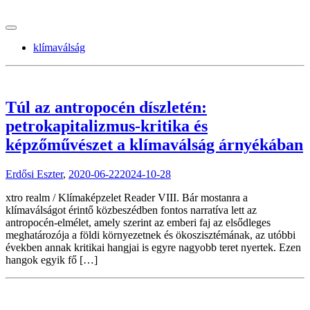
tranzitblog.hu
klímaválság
Túl az antropocén díszletén:
petrokapitalizmus-kritika és
képzőművészet a klímaválság árnyékában
Erdősi Eszter
,
2020-06-22
2024-10-28
xtro realm / Klímaképzelet Reader VIII. Bár mostanra a
klímaválságot érintő közbeszédben fontos narratíva lett az
antropocén-elmélet, amely szerint az emberi faj az elsődleges
meghatározója a földi környezetnek és ökoszisztémának, az utóbbi
években annak kritikai hangjai is egyre nagyobb teret nyertek. Ezen
hangok egyik fő […]