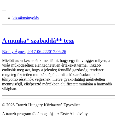
tranzitblog.hu
kizsákmányolás
A munka* szabaddá** tesz
Básthy Ágnes
,
2017-06-22
2017-06-26
Mielőtt azon kezdenénk meditálni, hogy egy tinivlogger milyen, a
világ működéséhez elengedhetetlen értékeket termel, inkább
említsük meg azt, hogy a jelenleg fennálló gazdasági rendszer
rengeteg fizetetlen munkára épül, amit a háztartásokon belül
túlnyomó részt nők végeznek, illetve gyakorlatilag mérhetetlen
mennyiségű, elképesztő mértékben alulfizetett munkára a harmadik
világban.
© 2026 Tranzit Hungary Közhasznú Egyeslüet
A tranzit program fő támogatója az Erste Alapítvány