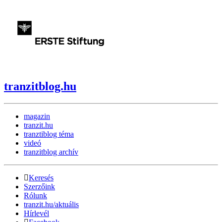
tranzitblog.hu
magazin
tranzit.hu
tranztiblog téma
videó
tranzitblog archív
Keresés
Szerzőink
Rólunk
tranzit.hu/aktuális
Hírlevél