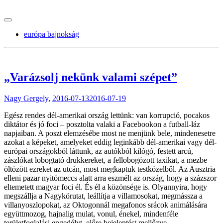
tranzitblog.hu
európa bajnokság
„Varázsolj nekünk valami szépet”
Nagy Gergely
,
2016-07-13
2016-07-19
Egész rendes dél-amerikai ország lettünk: van korrupció, pocakos
diktátor és jó foci – posztolta valaki a Facebookon a futball-láz
napjaiban. A poszt elemzésébe most ne menjünk bele, mindenesetre
azokat a képeket, amelyeket eddig leginkább dél-amerikai vagy dél-
európai országokból láttunk, az autókból kilógó, festett arcú,
zászlókat lobogtató drukkereket, a fellobogózott taxikat, a mezbe
öltözött ezreket az utcán, most megkaptuk testközelből. Az Ausztria
elleni pazar nyitómeccs alatt arra eszmélt az ország, hogy a százszor
eltemetett magyar foci él. És él a közönsége is. Olyannyira, hogy
megszállja a Nagykörutat, leállítja a villamosokat, megmássza a
villanyoszlopokat, az Oktogonnál megafonos srácok animálására
együttmozog, hajnalig mulat, vonul, énekel, mindenféle
területfoglalási engedélyt, előre bejelentést mellőzve.