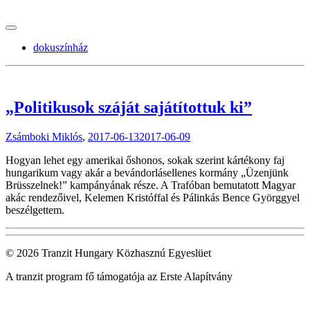
tranzitblog.hu
dokuszínház
„Politikusok száját sajátítottuk ki”
Zsámboki Miklós
,
2017-06-13
2017-06-09
Hogyan lehet egy amerikai őshonos, sokak szerint kártékony faj
hungarikum vagy akár a bevándorlásellenes kormány „Üzenjünk
Brüsszelnek!” kampányának része. A Trafóban bemutatott Magyar
akác rendezőivel, Kelemen Kristóffal és Pálinkás Bence Györggyel
beszélgettem.
© 2026 Tranzit Hungary Közhasznú Egyeslüet
A tranzit program fő támogatója az Erste Alapítvány