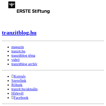
tranzitblog.hu
magazin
tranzit.hu
tranztiblog téma
videó
tranzitblog archív
Keresés
Szerzőink
Rólunk
tranzit.hu/aktuális
Hírlevél
Facebook