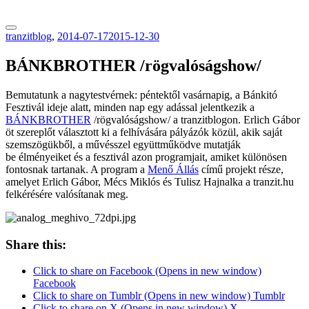
tranzitblog.hu
tranzitblog
,
2014-07-17
2015-12-30
BÁNKBROTHER /rögvalóságshow/
Bemutatunk a nagytestvérnek: péntektől vasárnapig, a Bánkitó
Fesztivál ideje alatt, minden nap egy adással jelentkezik a
BÁNKBROTHER
/rögvalóságshow/ a tranzitblogon. Erlich Gábor
öt szereplőt választott ki a felhívására pályázók közül, akik saját
szemszögükből, a művésszel együttműködve mutatják
be élményeiket és a fesztivál azon programjait, amiket különösen
fontosnak tartanak. A program a
Menő Állás
című projekt része,
amelyet Erlich Gábor, Mécs Miklós és Tulisz Hajnalka a tranzit.hu
felkérésére valósítanak meg.
Share this:
Click to share on Facebook (Opens in new window)
Facebook
Click to share on Tumblr (Opens in new window) Tumblr
Click to share on X (Opens in new window) X