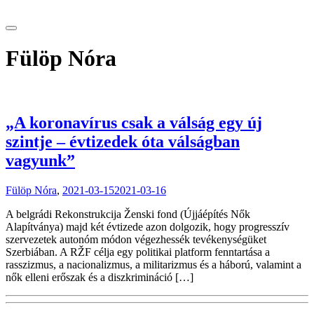
tranzitblog.hu
Fülöp Nóra
„A koronavírus csak a válság egy új
szintje – évtizedek óta válságban
vagyunk”
Fülöp Nóra
,
2021-03-15
2021-03-16
A belgrádi Rekonstrukcija Ženski fond (Újjáépítés Nők
Alapítványa) majd két évtizede azon dolgozik, hogy progresszív
szervezetek autonóm módon végezhessék tevékenységüket
Szerbiában. A RŽF célja egy politikai platform fenntartása a
rasszizmus, a nacionalizmus, a militarizmus és a háború, valamint a
nők elleni erőszak és a diszkrimináció […]