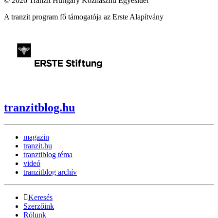
© 2026 Tranzit Hungary Közhasznú Egyeslüet
A tranzit program fő támogatója az Erste Alapítvány
tranzitblog.hu
magazin
tranzit.hu
tranztiblog téma
videó
tranzitblog archív
Keresés
Szerzőink
Rólunk