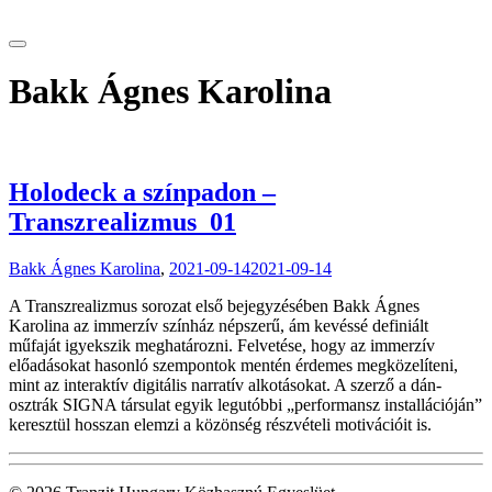
tranzitblog.hu
Bakk Ágnes Karolina
Holodeck a színpadon –
Transzrealizmus_01
Bakk Ágnes Karolina
,
2021-09-14
2021-09-14
A Transzrealizmus sorozat első bejegyzésében Bakk Ágnes
Karolina az immerzív színház népszerű, ám kevéssé definiált
műfaját igyekszik meghatározni. Felvetése, hogy az immerzív
előadásokat hasonló szempontok mentén érdemes megközelíteni,
mint az interaktív digitális narratív alkotásokat. A szerző a dán-
osztrák SIGNA társulat egyik legutóbbi „performansz installációján”
keresztül hosszan elemzi a közönség részvételi motivációit is.