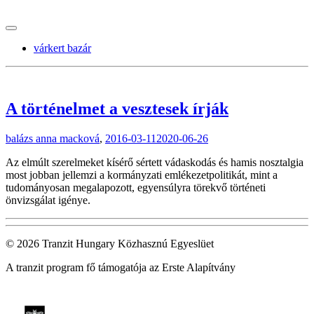
tranzitblog.hu
várkert bazár
A történelmet a vesztesek írják
balázs anna macková
,
2016-03-11
2020-06-26
Az elmúlt szerelmeket kísérő sértett vádaskodás és hamis nosztalgia
most jobban jellemzi a kormányzati emlékezetpolitikát, mint a
tudományosan megalapozott, egyensúlyra törekvő történeti
önvizsgálat igénye.
© 2026 Tranzit Hungary Közhasznú Egyeslüet
A tranzit program fő támogatója az Erste Alapítvány