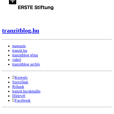
tranzitblog.hu
magazin
tranzit.hu
tranztiblog téma
videó
tranzitblog archív
Keresés
Szerzőink
Rólunk
tranzit.hu/aktuális
Hírlevél
Facebook