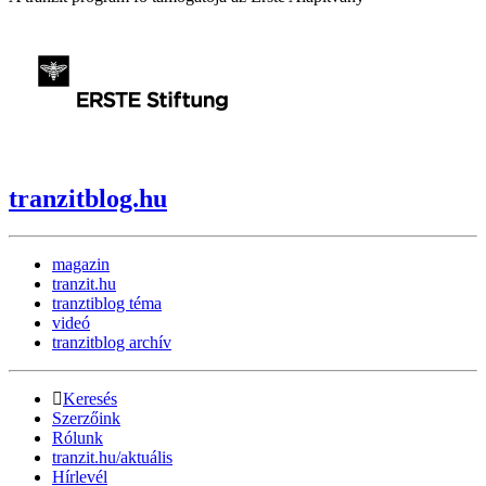
tranzitblog.hu
magazin
tranzit.hu
tranztiblog téma
videó
tranzitblog archív
Keresés
Szerzőink
Rólunk
tranzit.hu/aktuális
Hírlevél