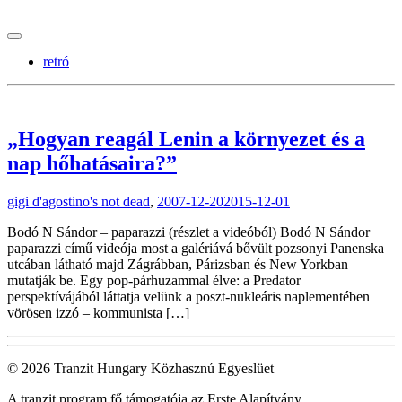
tranzitblog.hu
retró
„Hogyan reagál Lenin a környezet és a
nap hőhatásaira?”
gigi d'agostino's not dead
,
2007-12-20
2015-12-01
Bodó N Sándor – paparazzi (részlet a videóból) Bodó N Sándor
paparazzi című videója most a galériává bővült pozsonyi Panenska
utcában látható majd Zágrábban, Párizsban és New Yorkban
mutatják be. Egy pop-párhuzammal élve: a Predator
perspektívájából láttatja velünk a poszt-nukleáris naplementében
vörösen izzó – kommunista […]
© 2026 Tranzit Hungary Közhasznú Egyeslüet
A tranzit program fő támogatója az Erste Alapítvány