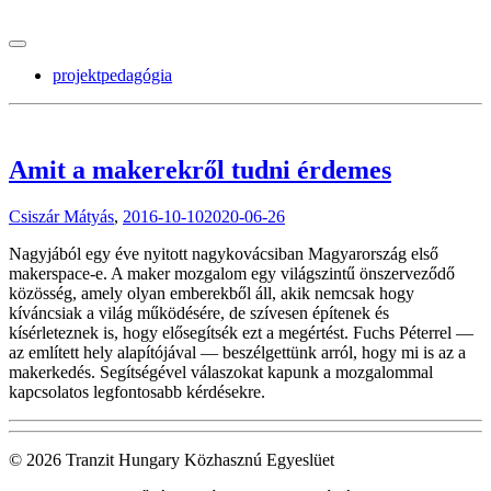
tranzitblog.hu
projektpedagógia
Amit a makerekről tudni érdemes
Csiszár Mátyás
,
2016-10-10
2020-06-26
Nagyjából egy éve nyitott nagykovácsiban Magyarország első
makerspace-e. A maker mozgalom egy világszintű önszerveződő
közösség, amely olyan emberekből áll, akik nemcsak hogy
kíváncsiak a világ működésére, de szívesen építenek és
kísérleteznek is, hogy elősegítsék ezt a megértést. Fuchs Péterrel —
az említett hely alapítójával — beszélgettünk arról, hogy mi is az a
makerkedés. Segítségével válaszokat kapunk a mozgalommal
kapcsolatos legfontosabb kérdésekre.
© 2026 Tranzit Hungary Közhasznú Egyeslüet