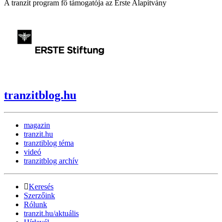
A tranzit program fő támogatója az Erste Alapítvány
tranzitblog.hu
magazin
tranzit.hu
tranztiblog téma
videó
tranzitblog archív
Keresés
Szerzőink
Rólunk
tranzit.hu/aktuális