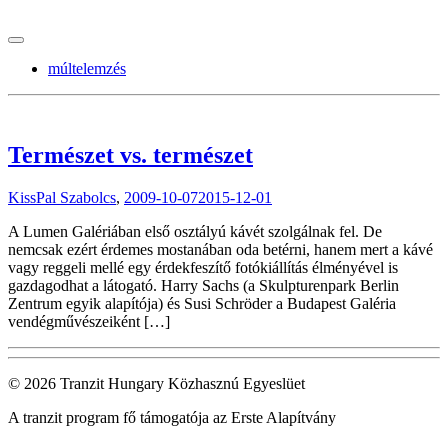
tranzitblog.hu
múltelemzés
Természet vs. természet
KissPal Szabolcs
,
2009-10-07
2015-12-01
A Lumen Galériában első osztályú kávét szolgálnak fel. De
nemcsak ezért érdemes mostanában oda betérni, hanem mert a kávé
vagy reggeli mellé egy érdekfeszítő fotókiállítás élményével is
gazdagodhat a látogató. Harry Sachs (a Skulpturenpark Berlin
Zentrum egyik alapítója) és Susi Schröder a Budapest Galéria
vendégművészeiként […]
© 2026 Tranzit Hungary Közhasznú Egyeslüet
A tranzit program fő támogatója az Erste Alapítvány