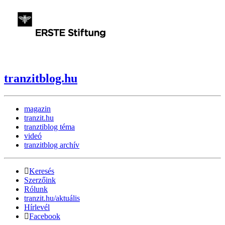
tranzitblog.hu
magazin
tranzit.hu
tranztiblog téma
videó
tranzitblog archív
Keresés
Szerzőink
Rólunk
tranzit.hu/aktuális
Hírlevél
Facebook