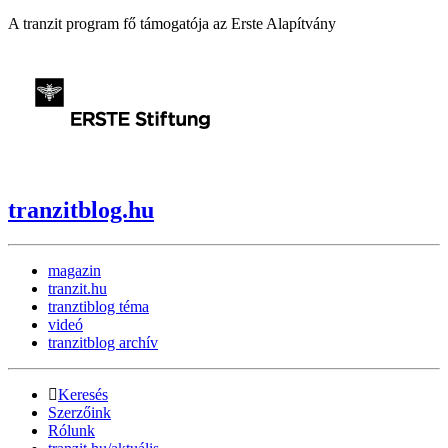
A tranzit program fő támogatója az Erste Alapítvány
tranzitblog.hu
magazin
tranzit.hu
tranztiblog téma
videó
tranzitblog archív
Keresés
Szerzőink
Rólunk