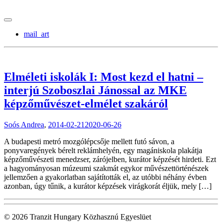
tranzitblog.hu
mail_art
Elméleti iskolák I: Most kezd el hatni –
interjú Szoboszlai Jánossal az MKE
képzőművészet-elmélet szakáról
Soós Andrea
,
2014-02-21
2020-06-26
A budapesti metró mozgólépcsője mellett futó sávon, a
ponyvaregények bérelt reklámhelyén, egy magániskola plakátja
képzőművészeti menedzser, zárójelben, kurátor képzését hirdeti. Ezt
a hagyományosan múzeumi szakmát egykor művészettörténészek
jellemzően a gyakorlatban sajátították el, az utóbbi néhány évben
azonban, úgy tűnik, a kurátor képzések virágkorát éljük, mely […]
© 2026 Tranzit Hungary Közhasznú Egyeslüet