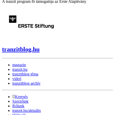
A tranzit program fő támogatója az Erste Alapítvány
tranzitblog.hu
magazin
tranzit.hu
tranztiblog téma
videó
tranzitblog archív
Keresés
Szerzőink
Rólunk
tranzit.hu/aktuális