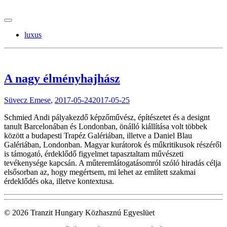
tranzitblog.hu
luxus
A nagy élményhajhász
Süvecz Emese
,
2017-05-24
2017-05-25
Schmied Andi pályakezdő képzőművész, építészetet és a designt
tanult Barcelonában és Londonban, önálló kiállítása volt többek
között a budapesti Trapéz Galériában, illetve a Daniel Blau
Galériában, Londonban. Magyar kurátorok és műkritikusok részéről
is támogató, érdeklődő figyelmet tapasztaltam művészeti
tevékenysége kapcsán. A műteremlátogatásomról szóló hiradás célja
elsősorban az, hogy megértsem, mi lehet az említett szakmai
érdeklődés oka, illetve kontextusa.
© 2026 Tranzit Hungary Közhasznú Egyeslüet