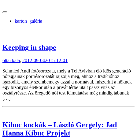
tranzitblog.hu
karton_galéria
Keeping in shape
oltai kata
,
2012-09-04
2015-12-01
Schmied Andi fotósorozata, mely a Tel Avivban élő idős generáció
nőtagjainak portrésorozatát rajzolja meg, ahhoz a tradícióhoz
igazodik, amely szembemegy azzal a normával, miszerint a nőknek
egy bizonyos életkor után a privát térbe utalt passzivitás az
osztályrésze. Az öregedő női test felmutatása még mindig tabunak
[…]
Kibuc kockák – László Gergely: Jad
Hanna Kibuc Projekt