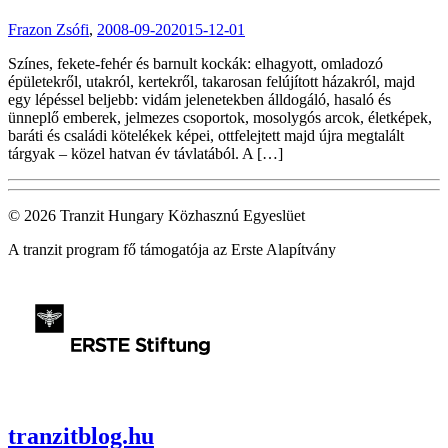
Frazon Zsófi
,
2008-09-20
2015-12-01
Színes, fekete-fehér és barnult kockák: elhagyott, omladozó
épületekről, utakról, kertekről, takarosan felújított házakról, majd
egy lépéssel beljebb: vidám jelenetekben álldogáló, hasaló és
ünneplő emberek, jelmezes csoportok, mosolygós arcok, életképek,
baráti és családi kötelékek képei, ottfelejtett majd újra megtalált
tárgyak – közel hatvan év távlatából. A […]
© 2026 Tranzit Hungary Közhasznú Egyeslüet
A tranzit program fő támogatója az Erste Alapítvány
tranzitblog.hu