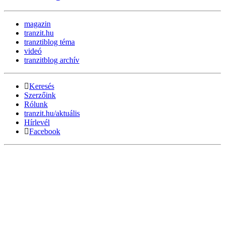
magazin
tranzit.hu
tranztiblog téma
videó
tranzitblog archív
Keresés
Szerzőink
Rólunk
tranzit.hu/aktuális
Hírlevél
Facebook