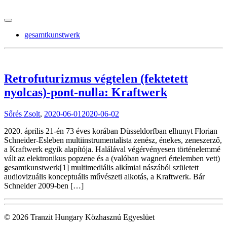
tranzitblog.hu
gesamtkunstwerk
Retrofuturizmus végtelen (fektetett
nyolcas)-pont-nulla: Kraftwerk
Sőrés Zsolt
,
2020-06-01
2020-06-02
2020. április 21-én 73 éves korában Düsseldorfban elhunyt Florian
Schneider-Esleben multiinstrumentalista zenész, énekes, zeneszerző,
a Kraftwerk egyik alapítója. Halálával végérvényesen történelemmé
vált az elektronikus popzene és a (valóban wagneri értelemben vett)
gesamtkunstwerk[1] multimediális alkímiai nászából született
audiovizuális konceptuális művészeti alkotás, a Kraftwerk. Bár
Schneider 2009-ben […]
© 2026 Tranzit Hungary Közhasznú Egyeslüet