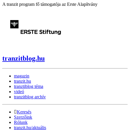
A tranzit program fő támogatója az Erste Alapítvány
tranzitblog.hu
magazin
tranzit.hu
tranztiblog téma
videó
tranzitblog archív
Keresés
Szerzőink
Rólunk
tranzit.hu/aktuális