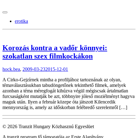
tranzitblog.hu
erotika
Korozás kontra a vadőr könnyei:
szokatlan szex filmkockákon
hock.bea
,
2009-03-23
2015-12-01
A Cirko-Gejzírnek mintha a profiljához tartoznának az olyan,
témaválasztásukban tabudöngetőnek tekinthető filmek, amelyek
azonban a téma méregfogát kihúzva végül mégiscsak ártalmatlan
furcsaságként mutatják be azt, többnyire jóleső moziélményt hagyva
maguk után. Ilyen a február közepe óta játszott Kilencedik
mennyország is, amely az időskorban felébredő szerelemről […]
© 2026 Tranzit Hungary Közhasznú Egyeslüet
A tranzit program fő támogatója az Erste Alapítvány