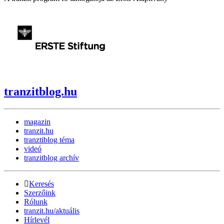
tranzitblog.hu
magazin
tranzit.hu
tranztiblog téma
videó
tranzitblog archív
Keresés
Szerzőink
Rólunk
tranzit.hu/aktuális
Hírlevél