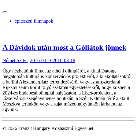
tranzitblog.hu
építészeti filmnapok
A Dávidok után most a Góliátok jönnek
Német Szilvi
,
2016-03-16
2016-03-18
Úgy nézhettünk filmet az athéni olimpiáról, a kínai Datong
megalomán kulturális-konzervációs projektjéről, a kilakoltatásokról,
a berlini Alexanderplatz térrendezéséről vagy az amszterdami
Rijksmuseum körül folyó szakmai egyeztetésekről, hogy közben a
2024-es budapesti olimpiai pályázaton, a Liget-projekten, a
józsefvárosi szegényellenes politikán, a Széll Kálmán térré alakult
Moszkva terünkön vagy a saját múzeumügyünkön járhatott az
agyunk.
© 2026 Tranzit Hungary Közhasznú Egyeslüet