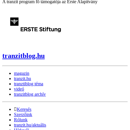
A tranzit program fő támogatója az Erste Alapítvány
tranzitblog.hu
magazin
tranzit.hu
tranztiblog téma
videó
tranzitblog archív
Keresés
Szerzőink
Rólunk
tranzit.hu/aktuális