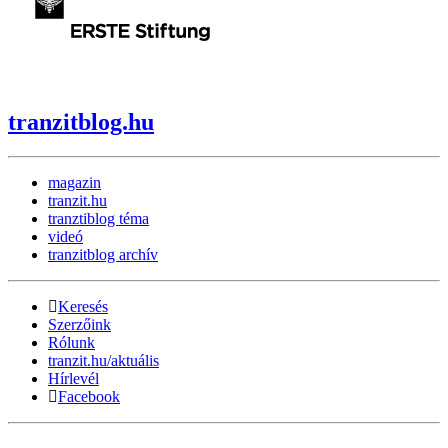
tranzitblog.hu
magazin
tranzit.hu
tranztiblog téma
videó
tranzitblog archív
Keresés
Szerzőink
Rólunk
tranzit.hu/aktuális
Hírlevél
Facebook