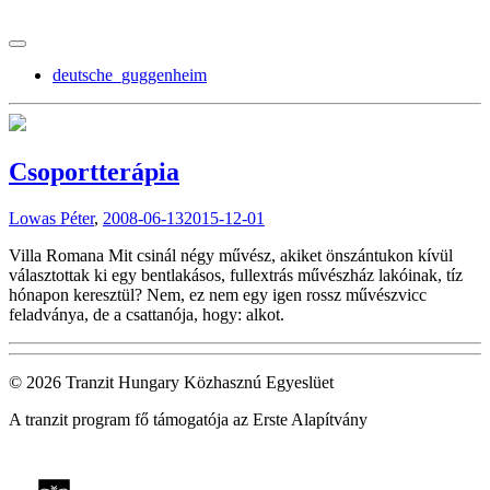
tranzitblog.hu
deutsche_guggenheim
Csoportterápia
Lowas Péter
,
2008-06-13
2015-12-01
Villa Romana Mit csinál négy művész, akiket önszántukon kívül
választottak ki egy bentlakásos, fullextrás művészház lakóinak, tíz
hónapon keresztül? Nem, ez nem egy igen rossz művészvicc
feladványa, de a csattanója, hogy: alkot.
© 2026 Tranzit Hungary Közhasznú Egyeslüet
A tranzit program fő támogatója az Erste Alapítvány