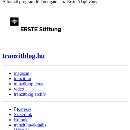
A tranzit program fő támogatója az Erste Alapítvány
tranzitblog.hu
magazin
tranzit.hu
tranztiblog téma
videó
tranzitblog archív
Keresés
Szerzőink
Rólunk
tranzit.hu/aktuális