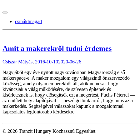
tranzitblog.hu
csináldmagad
Amit a makerekről tudni érdemes
Csiszár Mátyás
,
2016-10-10
2020-06-26
Nagyjából egy éve nyitott nagykovácsiban Magyarország első
makerspace-e. A maker mozgalom egy világszintű önszerveződő
közösség, amely olyan emberekből áll, akik nemcsak hogy
kíváncsiak a világ működésére, de szívesen építenek és
kísérleteznek is, hogy elősegítsék ezt a megértést. Fuchs Péterrel —
az említett hely alapítójával — beszélgettünk arról, hogy mi is az a
makerkedés. Segítségével válaszokat kapunk a mozgalommal
kapcsolatos legfontosabb kérdésekre.
© 2026 Tranzit Hungary Közhasznú Egyeslüet