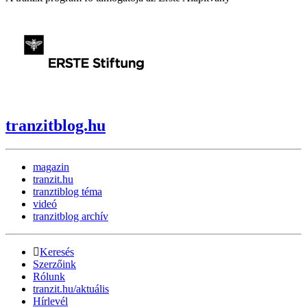
tranzitblog.hu
magazin
tranzit.hu
tranztiblog téma
videó
tranzitblog archív
Keresés
Szerzőink
Rólunk
tranzit.hu/aktuális
Hírlevél