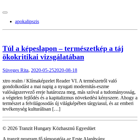
tranzitblog.hu
apokalipszis
Túl a képeslapon – természetkép a táj
ökokritikai vizsgálatában
Süveges Rita
,
2020-05-25
2020-08-18
xtro realm / Klímaképzelet Reader VI. A természetről való
gondolkodást a mai napig a nyugati modernitás-eszme
valóságszervező ereje határozza meg, más szóval a tudományosság,
a végtelen fejlődés és a kapitalizmus növekedési kényszere. Ahogy a
természet a felvilágosodás új világképében tárgyiasul, és az emberi
tevékenység kulturálisan […]
© 2026 Tranzit Hungary Közhasznú Egyeslüet
A tranzit program fő támogatója az Erste Alapítvány